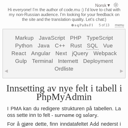
Norsk
▼
Hi everyone! I'm the author of code.mu :)
I'd love to chat with
my non-Russian audience. I'm looking for your feedback on
the site and the translation quality. Let's chat:)
⊗sqPaBsFI
menu
5 of 13
Markup
JavaScript
PHP
TypeScript
Python
Java
C++
Rust
SQL
Vue
React
Angular
Next
jQuery
Webpack
Gulp
Terminal
Internett
Deployment
Ordliste
◀
▶
Innsetting av nye felt i tabell i
PhpMyAdmin
I PMA kan du redigere strukturen på tabellen. La
surname
salary
oss sette inn to felt -
og
.
Add
For å gjøre dette, finn inndatafeltet
nederst i