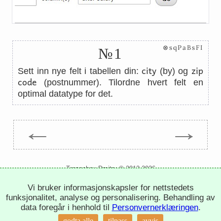
⊗sqPaBsFI
№1
city
zip
Sett inn nye felt i tabellen din:
(by) og
code
(postnummer). Tilordne hvert felt en
optimal datatype for det.
←
→
Trepachev Dmitry © 2012-2026
t.me/trepachev_dmitry
Vi bruker informasjonskapsler for nettstedets
personvernregler
innstillinger for informasjonskapsler
funksjonalitet, analyse og personalisering. Behandling av
data foregår i henhold til
Personvernerklæringen
.
godta alle
tilpass
avvis