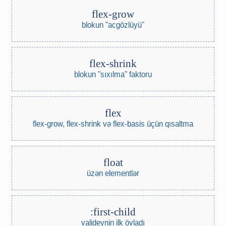
flex-grow
blokun "acgözlüyü"
flex-shrink
blokun "sıxılma" faktoru
flex
flex-grow, flex-shrink və flex-basis üçün qısaltma
float
üzən elementlər
:first-child
valideynin ilk övladı