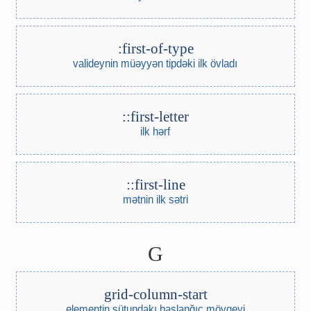
:first-of-type
valideynin müəyyən tipdəki ilk övladı
::first-letter
ilk hərf
::first-line
mətnin ilk sətri
G
grid-column-start
elementin sütundakı başlanğıc mövqeyi