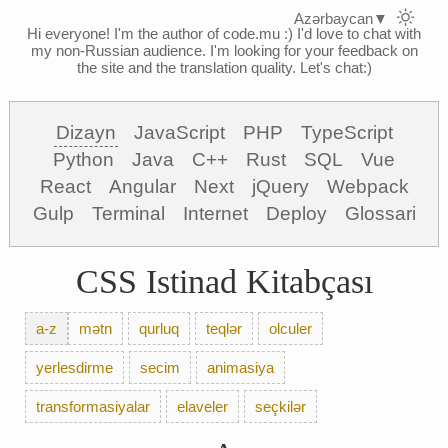
Azərbaycan
▼
Hi everyone! I'm the author of code.mu :)
I'd love to chat with
my non-Russian audience. I'm looking for your feedback on
the site and the translation quality. Let's chat:)
Dizayn
JavaScript
PHP
TypeScript
Python
Java
C++
Rust
SQL
Vue
React
Angular
Next
jQuery
Webpack
Gulp
Terminal
Internet
Deploy
Glossari
CSS Istinad Kitabçası
a-z
mətn
qurluq
teqlər
olculer
yerlesdirme
secim
animasiya
transformasiyalar
elaveler
seçkilər