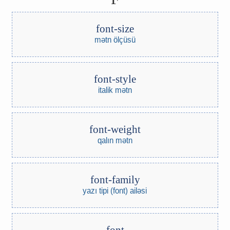
font-size
mətn ölçüsü
font-style
italik mətn
font-weight
qalın mətn
font-family
yazı tipi (font) ailəsi