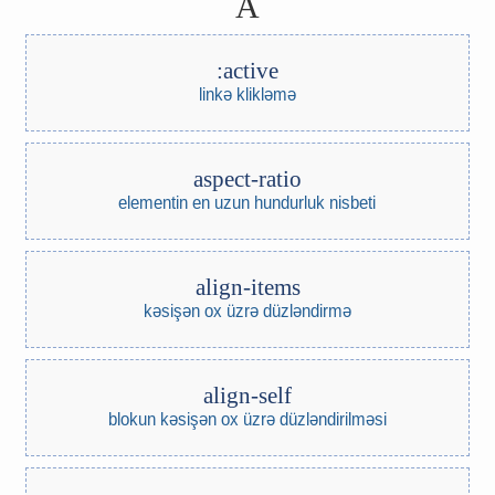
A
:active
linkə klikləmə
aspect-ratio
elementin en uzun hundurluk nisbeti
align-items
kəsişən ox üzrə düzləndirmə
align-self
blokun kəsişən ox üzrə düzləndirilməsi