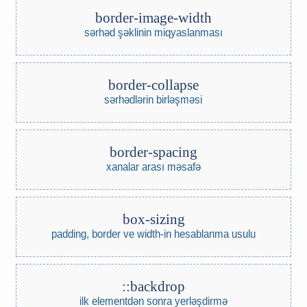
border-image-width
sərhəd şəklinin miqyaslanması
border-collapse
sərhədlərin birləşməsi
border-spacing
xanalar arası məsafə
box-sizing
padding, border ve width-in hesablanma usulu
::backdrop
ilk elementdən sonra yerləşdirmə