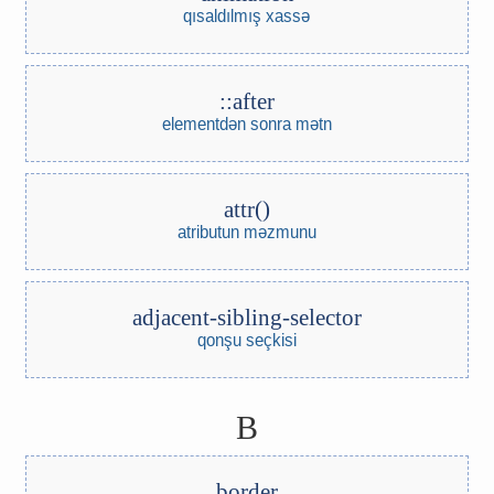
qısaldılmış xassə
::after
elementdən sonra mətn
attr()
atributun məzmunu
adjacent-sibling-selector
qonşu seçkisi
B
border