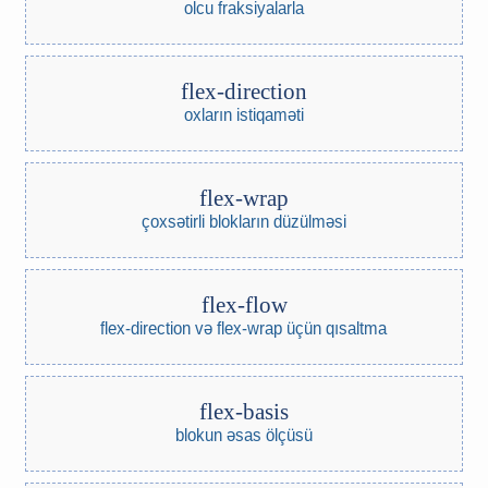
olcu fraksiyalarla
flex-direction
oxların istiqaməti
flex-wrap
çoxsətirli blokların düzülməsi
flex-flow
flex-direction və flex-wrap üçün qısaltma
flex-basis
blokun əsas ölçüsü