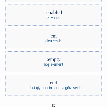
:enabled
aktiv input
em
olcu em-le
:empty
boş element
end
atribut qiymətinin sonuna görə seçki
F