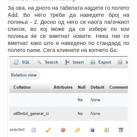
За ова, на дното на табелата најдете го полето
Add
. Во него треба да наведете број на
2
полиња -
. Десно од него се наоѓа паѓачкиот
список, во кој може да се избере по кои
полиња ќе се вметнат новите. Нека тие се
вметнат како што е наведено по стандард по
name
Go
полето
. Сега кликнете на копчето
: