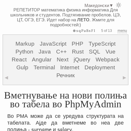
Македонски
▼
РЕПЕТИТОР математика физика информатика
Для
школьников и студентов. Подтягивание пробелов. ЦЭ,
ЦТ, ОГЭ, ЕГЭ.
Идет набор на
ЛЕТО
. Жмите для
подробностей:)
⊗sqPaBsFI
menu
5 of 13
Markup
JavaScript
PHP
TypeScript
Python
Java
C++
Rust
SQL
Vue
React
Angular
Next
jQuery
Webpack
Gulp
Terminal
Internet
Deployment
Речник
◀
▶
Вметнување на нови полиња
во табела во PhpMyAdmin
Во PMA може да се уредува структурата на
табелата. Ајде да вметнеме во неа две
surname
salary
полиња -
и
.