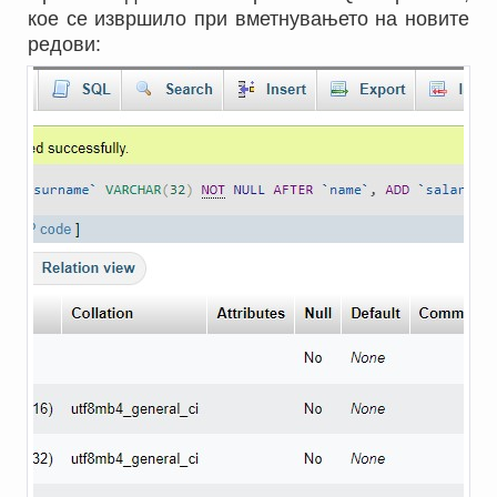
кое се извршило при вметнувањето на новите
редови: