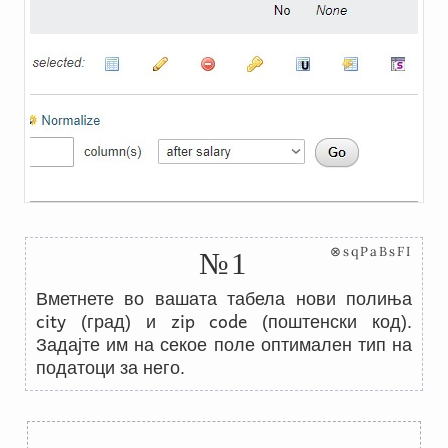
⊗sqPaBsFI
№1
Вметнете во вашата табела нови полиња
city
zip code
(град) и
(поштенски код).
Задајте им на секое поле оптимален тип на
податоци за него.
←
→