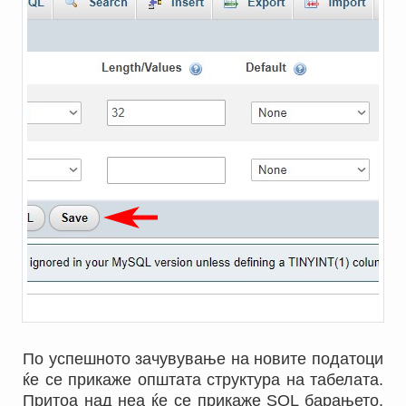
По успешното зачувување на новите податоци
ќе се прикаже општата структура на табелата.
Притоа над неа ќе се прикаже SQL барањето,