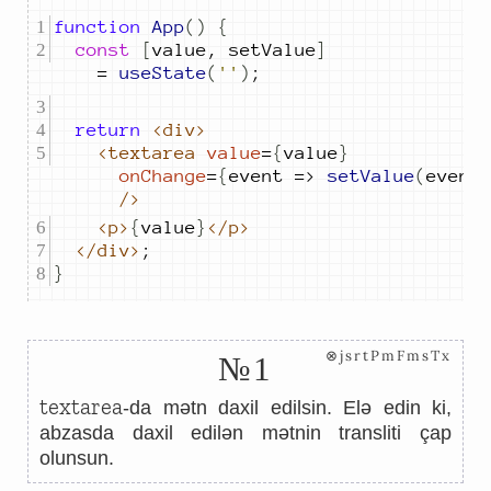
function
App
()
{
const
[
value
,
setValue
]
=
useState
(
''
)
;
return
<div>
<textarea
value
=
{
value
}
onChange
=
{
event
=>
setValue
(
event
/>
<p>
{
value
}
</p>
</div>
;
}
⊗jsrtPmFmsTx
№1
textarea
-da mətn daxil edilsin. Elə edin ki,
abzasda daxil edilən mətnin transliti çap
olunsun.