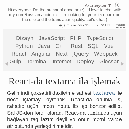
Azərbaycan
▼
Hi everyone! I'm the author of code.mu :)
I'd love to chat with
my non-Russian audience. I'm looking for your feedback on
the site and the translation quality. Let's chat:)
⊗jsrtPmFmsTx
menu
61 of 112
Dizayn
JavaScript
PHP
TypeScript
Python
Java
C++
Rust
SQL
Vue
React
Angular
Next
jQuery
Webpack
Gulp
Terminal
Internet
Deploy
Glossari
◀
▶
React-da textarea ilə işləmək
textarea
Gəlin indi çoxsətirli daxiletmə sahəsi
ilə
necə işləməyi öyrənək. React-da onunla iş,
rahatlıq üçün, mətn inputu ilə işə bənzər edilib.
textarea
Saf JS-dən fərqli olaraq, React-da
üçün
value
bağlayan tag lazım deyil və onun mətni
atributunda yerləşdirilməlidir.