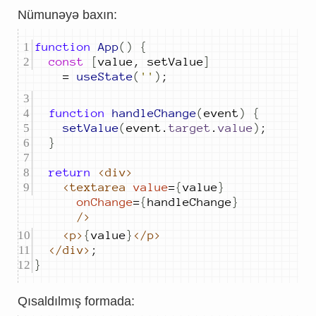
Nümunəyə baxın:
function
App
()
{
const
[
value
,
setValue
]
=
useState
(
''
)
;
function
handleChange
(
event
)
{
setValue
(
event
.
target
.
value
)
;
}
return
<div>
<textarea
value
=
{
value
}
onChange
=
{
handleChange
}
/>
<p>
{
value
}
</p>
</div>
;
}
Qısaldılmış formada: