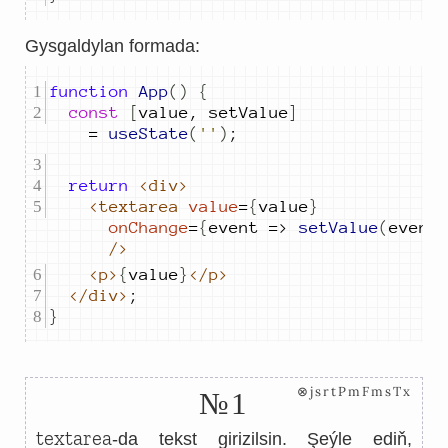
Gysgaldylan formada:
function
App
()
{
const
[
value
,
setValue
]
=
useState
(
''
)
;
return
<div>
<textarea
value
=
{
value
}
onChange
=
{
event
=>
setValue
(
event
/>
<p>
{
value
}
</p>
</div>
;
}
⊗jsrtPmFmsTx
№1
textarea
-da tekst girizilsin. Şeýle ediň,