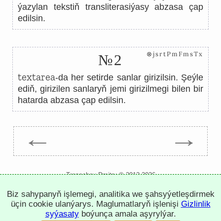
ýazylan tekstiň transliterasiýasy abzasa çap
edilsin.
⊗jsrtPmFmsTx
№2
textarea
-da her setirde sanlar girizilsin. Şeýle
ediň, girizilen sanlaryň jemi girizilmegi bilen bir
hatarda abzasa çap edilsin.
←
→
Trepachev Dmitry © 2012-2026
t.me/trepachev_dmitry
Biz sahypanyň işlemegi, analitika we şahsyýetleşdirmek
gizlinlik syýasaty
cookie-faýllary sazla
üçin cookie ulanýarys. Maglumatlaryň işlenişi
Gizlinlik
syýasaty
boýunça amala aşyrylýar.