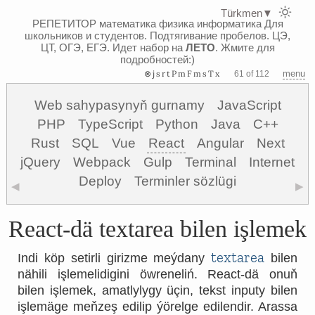
Türkmen
▼
РЕПЕТИТОР математика физика информатика
Для
школьников и студентов. Подтягивание пробелов. ЦЭ,
ЦТ, ОГЭ, ЕГЭ.
Идет набор на
ЛЕТО
. Жмите для
подробностей:)
⊗jsrtPmFmsTx
menu
61 of 112
Web sahypasynyň gurnamy
JavaScript
PHP
TypeScript
Python
Java
C++
Rust
SQL
Vue
React
Angular
Next
jQuery
Webpack
Gulp
Terminal
Internet
Deploy
Terminler sözlügi
◀
▶
React-dä textarea bilen işlemek
textarea
Indi köp setirli girizme meýdany
bilen
nähili işlemelidigini öwreneliń. React-dä onuň
bilen işlemek, amatlylygy üçin, tekst inputy bilen
işlemäge meňzeş edilip ýörelge edilendir. Arassa