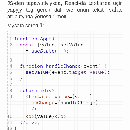
textarea
JS-den tapawutlylykda, React-dä
üçin
value
ýapyjy teg gerek däl, we onuň teksti
atributynda ýerleşdirilmeli.
Mysala serediň:
function
App
()
{
const
[
value
,
setValue
]
=
useState
(
''
)
;
function
handleChange
(
event
)
{
setValue
(
event
.
target
.
value
)
;
}
return
<div>
<textarea
value
=
{
value
}
onChange
=
{
handleChange
}
/>
<p>
{
value
}
</p>
</div>
;
}