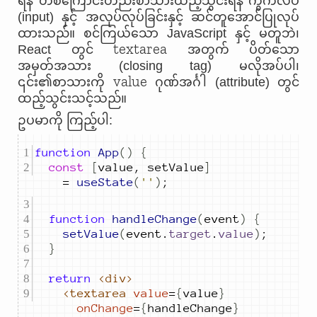
ရန် တစ်ကြောင်းတည်းစာသားထည့်သွင်းရန် ကွက်လပ်
(input) နှင့် အလုပ်လုပ်ခြင်းနှင့် ဆင်တူအောင်ပြုလုပ်
ထားသည်။ စင်ကြယ်သော JavaScript နှင့် မတူဘဲ၊
textarea
React တွင်
အတွက် ပိတ်သော
အမှတ်အသား (closing tag) မလိုအပ်ပါ၊
value
၎င်း၏စာသားကို
ဂုဏ်အင်္ဂါ (attribute) တွင်
ထည့်သွင်းသင့်သည်။
ဥပမာကို ကြည့်ပါ:
function
App
()
{
const
[
value
,
setValue
]
=
useState
(
''
)
;
function
handleChange
(
event
)
{
setValue
(
event
.
target
.
value
)
;
}
return
<div>
<textarea
value
=
{
value
}
onChange
=
{
handleChange
}