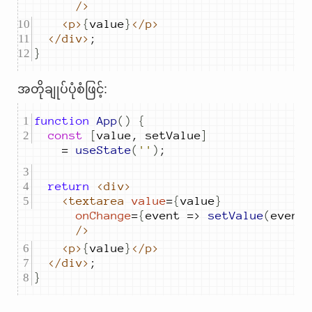
/>
<p>
{
value
}
</p>
</div>
;
}
အတိုချုပ်ပုံစံဖြင့်:
function
App
()
{
const
[
value
,
setValue
]
=
useState
(
''
)
;
return
<div>
<textarea
value
=
{
value
}
onChange
=
{
event
=>
setValue
(
event
/>
<p>
{
value
}
</p>
</div>
;
}