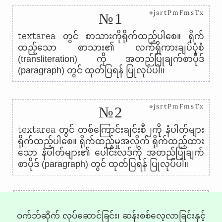
⊗jsrtPmFmsTx
№1
textarea
တွင် စာသားကိုရိုက်ထည့်ပါစေ။ ရိုက်
ထည့်သော စာသား၏ လက်ရှိကားချပ်ပုံစံ
(transliteration) ကို အတည်ပြုချက်စာပိုဒ်
(paragraph) တွင် ထုတ်ပြရန် ပြုလုပ်ပါ။
⊗jsrtPmFmsTx
№2
textarea
တွင် တစ်ကြောင်းချင်းစီ၂ကို နံပါတ်များ
ရိုက်ထည့်ပါစေ။ ရိုက်ထည့်မှုအလိုက် ရိုက်ထည့်ထား
သော နံပါတ်များ၏ ပေါင်းလဒ်ကို အတည်ပြုချက်
စာပိုဒ် (paragraph) တွင် ထုတ်ပြရန် ပြုလုပ်ပါ။
←
→
ဝက်ဘ်ဆိုက် လုပ်ဆောင်ခြင်း၊ ဆန်းစစ်လေ့လာခြင်းနှင့်