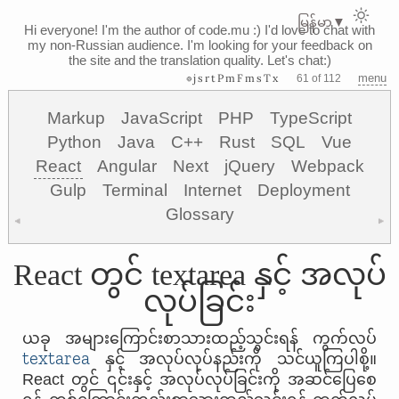
မြန်မာ
▼
Hi everyone! I'm the author of code.mu :)
I'd love to chat with
my non-Russian audience. I'm looking for your feedback on
the site and the translation quality. Let's chat:)
⊗jsrtPmFmsTx
menu
61 of 112
Markup
JavaScript
PHP
TypeScript
Python
Java
C++
Rust
SQL
Vue
React
Angular
Next
jQuery
Webpack
Gulp
Terminal
Internet
Deployment
Glossary
◀
▶
React တွင် textarea နှင့် အလုပ်
လုပ်ခြင်း
ယခု အများကြောင်းစာသားထည့်သွင်းရန် ကွက်လပ်
textarea
နှင့် အလုပ်လုပ်နည်းကို သင်ယူကြပါစို့။
React တွင် ၎င်းနှင့် အလုပ်လုပ်ခြင်းကို အဆင်ပြေစေ