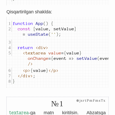
Qisqartirilgan shaklda:
function
App
()
{
const
[
value
,
setValue
]
=
useState
(
''
)
;
return
<div>
<textarea
value
=
{
value
}
onChange
=
{
event
=>
setValue
(
event
/>
<p>
{
value
}
</p>
</div>
;
}
⊗jsrtPmFmsTx
№1
textarea
-ga matn kiritilsin. Abzatsga