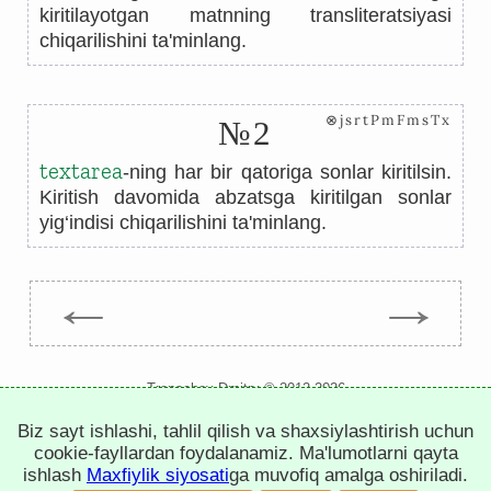
kiritilayotgan matnning transliteratsiyasi
chiqarilishini ta'minlang.
⊗jsrtPmFmsTx
№2
textarea
-ning har bir qatoriga sonlar kiritilsin.
Kiritish davomida abzatsga kiritilgan sonlar
yig‘indisi chiqarilishini ta'minlang.
←
→
Trepachev Dmitry © 2012-2026
t.me/trepachev_dmitry
Biz sayt ishlashi, tahlil qilish va shaxsiylashtirish uchun
maxfiylik siyosati
cookie-fayllarni sozlash
cookie-fayllardan foydalanamiz. Ma'lumotlarni qayta
ishlash
Maxfiylik siyosati
ga muvofiq amalga oshiriladi.