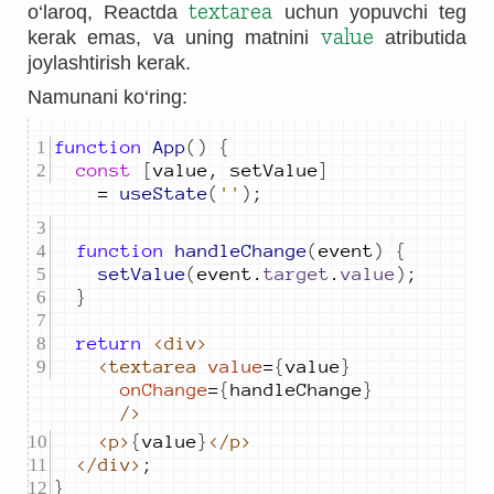
textarea
o‘laroq, Reactda
uchun yopuvchi teg
value
kerak emas, va uning matnini
atributida
joylashtirish kerak.
Namunani ko‘ring:
function
App
()
{
const
[
value
,
setValue
]
=
useState
(
''
)
;
function
handleChange
(
event
)
{
setValue
(
event
.
target
.
value
)
;
}
return
<div>
<textarea
value
=
{
value
}
onChange
=
{
handleChange
}
/>
<p>
{
value
}
</p>
</div>
;
}