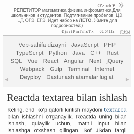
Oʻzbek
▼
РЕПЕТИТОР математика физика информатика
Для
школьников и студентов. Подтягивание пробелов. ЦЭ,
ЦТ, ОГЭ, ЕГЭ.
Идет набор на
ЛЕТО
. Жмите для
подробностей:)
⊗jsrtPmFmsTx
menu
61 of 112
Veb-sahifa dizayni
JavaScript
PHP
TypeScript
Python
Java
C++
Rust
SQL
Vue
React
Angular
Next
jQuery
Webpack
Gulp
Terminal
Internet
Deyploy
Dasturlash atamalar lug'ati
◀
▶
Reactda textarea bilan ishlash
textarea
Keling, endi ko‘p qatorli kiritish maydoni
bilan ishlashni o‘rganaylik. Reactda uning bilan
ishlash, qulaylik uchun, matnli input bilan
ishlashga o‘xshash qilingan. Sof JSdan farqli