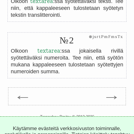
textarea
Olkoon
:ssa syötettäväksi teksti. Tee
niin, että kappaleeseen tulostetaan syötetyn
tekstin translitterointi.
⊗jsrtPmFmsTx
№2
textarea
Olkoon
:ssa jokaisella rivillä
syötettäväksi numeroita. Tee niin, että syötön
mukana kappaleeseen tulostetaan syötettyjen
numeroiden summa.
←
→
Trepachev Dmitry © 2012-2026
t.me/trepachev_dmitry
Käytämme evästeitä verkkosivuston toiminnalle,
tietosuojakäytäntö
asetevät evästeet