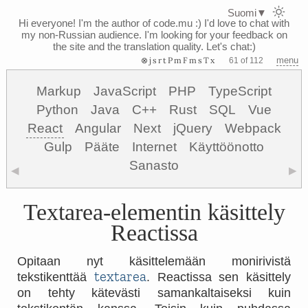
Suomi
▼
Hi everyone! I'm the author of code.mu :)
I'd love to chat with
my non-Russian audience. I'm looking for your feedback on
the site and the translation quality. Let's chat:)
⊗jsrtPmFmsTx
menu
61 of 112
Markup
JavaScript
PHP
TypeScript
Python
Java
C++
Rust
SQL
Vue
React
Angular
Next
jQuery
Webpack
Gulp
Pääte
Internet
Käyttöönotto
Sanasto
◀
▶
Textarea-elementin käsittely
Reactissa
Opitaan nyt käsittelemään monirivistä
textarea
tekstikenttää
. Reactissa sen käsittely
on tehty kätevästi samankaltaiseksi kuin