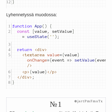
}
Lyhennetyssä muodossa:
function
App
()
{
const
[
value
,
setValue
]
=
useState
(
''
)
;
return
<div>
<textarea
value
=
{
value
}
onChange
=
{
event
=>
setValue
(
event
/>
<p>
{
value
}
</p>
</div>
;
}
⊗jsrtPmFmsTx
№1