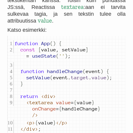
tekstikentän kanssa. Toisin kuin puhdassa
textarea
JS:ssä, Reactissa
:aan ei tarvita
sulkevaa tagia, ja sen tekstin tulee olla
value
attribuutissa
.
Katso esimerkki:
function
App
()
{
const
[
value
,
setValue
]
=
useState
(
''
)
;
function
handleChange
(
event
)
{
setValue
(
event
.
target
.
value
)
;
}
return
<div>
<textarea
value
=
{
value
}
onChange
=
{
handleChange
}
/>
<p>
{
value
}
</p>
</div>
;