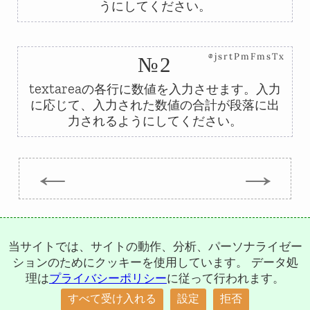
うにしてください。
⊗jsrtPmFmsTx
№2
textarea
の各行に数値を入力させます。入力
に応じて、入力された数値の合計が段落に出
力されるようにしてください。
←
→
Trepachev Dmitry © 2012-2026
t.me/trepachev_dmitry
当サイトでは、サイトの動作、分析、パーソナライゼー
プライバシーポリシー
クッキーを設定
ションのためにクッキーを使用しています。 データ処
理は
プライバシーポリシー
に従って行われます。
すべて受け入れる
設定
拒否
↑