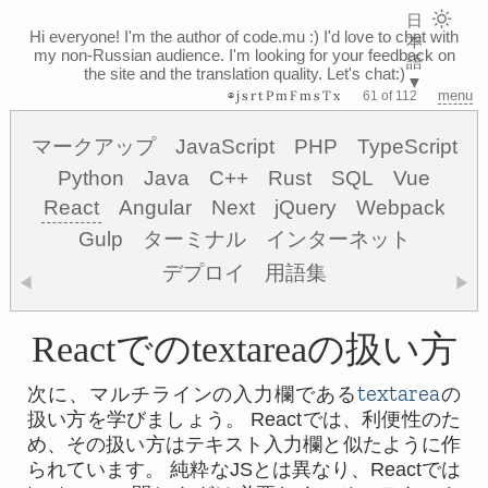
日
Hi everyone! I'm the author of code.mu :)
I'd love to chat with
本
my non-Russian audience. I'm looking for your feedback on
語
the site and the translation quality. Let's chat:)
▼
⊗jsrtPmFmsTx
menu
61 of 112
マークアップ
JavaScript
PHP
TypeScript
Python
Java
C++
Rust
SQL
Vue
React
Angular
Next
jQuery
Webpack
Gulp
ターミナル
インターネット
デプロイ
用語集
◀
▶
Reactでのtextareaの扱い方
textarea
次に、マルチラインの入力欄である
の
扱い方を学びましょう。 Reactでは、利便性のた
め、その扱い方はテキスト入力欄と似たように作
られています。 純粋なJSとは異なり、Reactでは