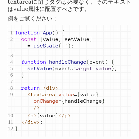
textarea
に閉じタグは必要なく、そのテキスト
value
は
属性に配置すべきです。
例をご覧ください：
function
App
()
{
const
[
value
,
setValue
]
=
useState
(
''
)
;
function
handleChange
(
event
)
{
setValue
(
event
.
target
.
value
)
;
}
return
<div>
<textarea
value
=
{
value
}
onChange
=
{
handleChange
}
/>
<p>
{
value
}
</p>
</div>
;
}