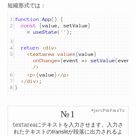
短縮形式では：
function
App
()
{
const
[
value
,
setValue
]
=
useState
(
''
)
;
return
<div>
<textarea
value
=
{
value
}
onChange
=
{
event
=>
setValue
(
event
/>
<p>
{
value
}
</p>
</div>
;
}
⊗jsrtPmFmsTx
№1
textarea
にテキストを入力させます。入力さ
れたテキストのtranslitが段落に出力されるよ