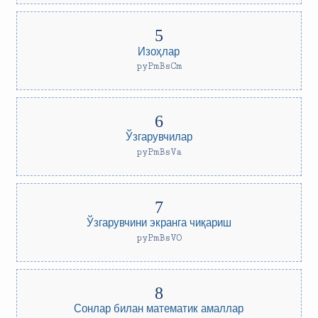
Изоҳлар
pyPmBsCm
Ўзгарувчилар
pyPmBsVa
Ўзгарувчини экранга чиқариш
pyPmBsVO
Сонлар билан математик амаллар