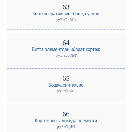
Кортеж яратишнинг бошқа усули
pyPmTpACr
Битта элементдан иборат кортеж
pyPmTpOET
Бошқа синтаксис
pyPmTpAS
Кортежнинг алохида элементи
pyPmTpEl