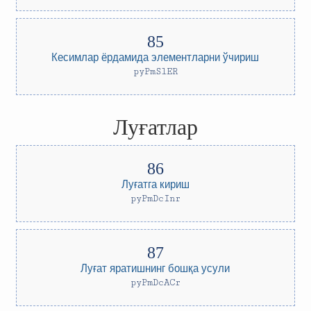
Кесимлар ёрдамида элементларни ўчириш
pyPmSlER
Луғатлар
Луғатга кириш
pyPmDcInr
Луғат яратишнинг бошқа усули
pyPmDcACr