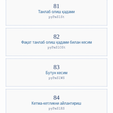
Танлаб олиш қадами
pyPmSlSt
Фақат танлаб олиш қадами билан кесим
pyPmSlOSt
Бутун кесим
pyPmSlWS
Кетма-кетликни айлантириш
pyPmSlRS