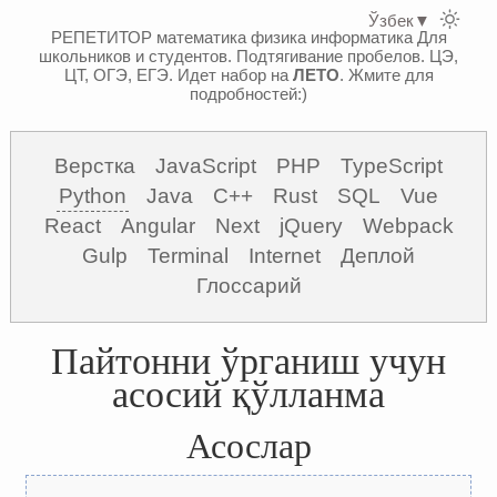
Ўзбек
▼
РЕПЕТИТОР математика физика информатика
Для
школьников и студентов. Подтягивание пробелов. ЦЭ,
ЦТ, ОГЭ, ЕГЭ.
Идет набор на
ЛЕТО
. Жмите для
подробностей:)
Верстка
JavaScript
PHP
TypeScript
Python
Java
C++
Rust
SQL
Vue
React
Angular
Next
jQuery
Webpack
Gulp
Terminal
Internet
Деплой
Глоссарий
Пайтонни ўрганиш учун
асосий қўлланма
Асослар