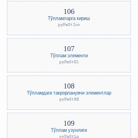
Тўпламларга кириш
pyPmStInr
Тўплам элементи
pyPmStEl
Тўпламдаги такрорланувчи элементлар
pyPmStRE
Тўплам узунлиги
pyPmStLn