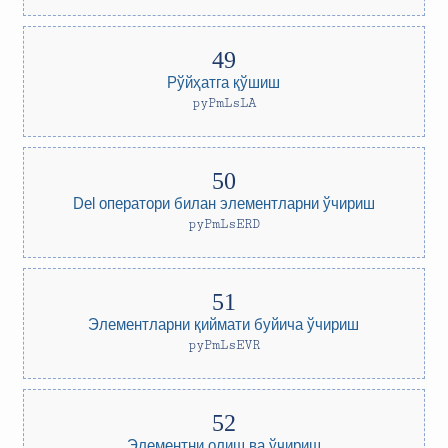
Рўйҳатга қўшиш
pyPmLsLA
Del оператори билан элементларни ўчириш
pyPmLsERD
Элементларни қиймати буйича ўчириш
pyPmLsEVR
Элементни олиш ва ўчириш