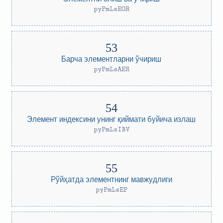
pyPmLsEGR
Барча элементларни ўчириш
pyPmLsAER
Элемент индексини унинг қиймати буйича излаш
pyPmLsIBV
Рўйҳатда элементнинг мавжудлиги
pyPmLsEP