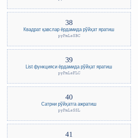
Квадрат қавслар ёрдамида рўйҳат яратиш
pyPmLsSBC
List функцияси ёрдамида рўйҳат яратиш
pyPmLsFLC
Сатрни рўйҳатга ажратиш
pyPmLsSSL