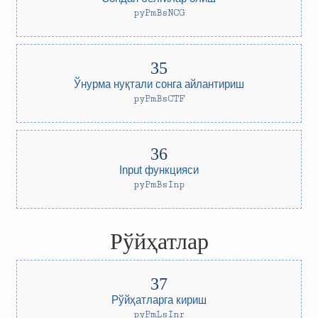
pyPmBsNCG
Ўнурма нуқтали сонга айлантириш
pyPmBsCTF
Input функцияси
pyPmBsInp
Рўйҳатлар
Рўйҳатларга кириш
pyPmLsInr