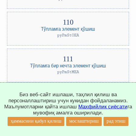
Тўпламга элемент қўшиш
pyPmStOEA
Тўпламга бир нечта элемент қўшиш
pyPmStMEA
Биз веб-сайт ишлаши, таҳлил қилиш ва
персоналлаштириш учун кукидан фойдаланамиз.
Тўпламларни бирлаштириш
Маълумотларни қайта ишлаш
Махфийлик сиёсати
га
pyPmStCo
мувофиқ амалга оширилади.
↑
ҳаммасини қабул қилиш
мослаштириш
рад этиш