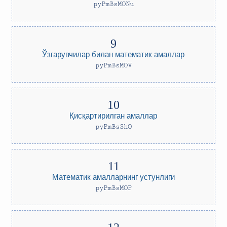
pyPmBsMONu
Ўзгарувчилар билан математик амаллар
pyPmBsMOV
Қисқартирилган амаллар
pyPmBsShO
Математик амалларнинг устунлиги
pyPmBsMOP