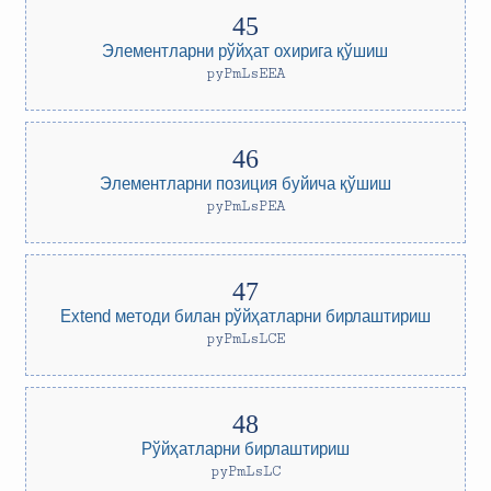
Элементларни рўйҳат охирига қўшиш
pyPmLsEEA
Элементларни позиция буйича қўшиш
pyPmLsPEA
Extend методи билан рўйҳатларни бирлаштириш
pyPmLsLCE
Рўйҳатларни бирлаштириш
pyPmLsLC