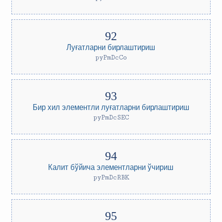
Луғатларни бирлаштириш
pyPmDcCo
Бир хил элементли луғатларни бирлаштириш
pyPmDcSEC
Калит бўйича элементларни ўчириш
pyPmDcRBK