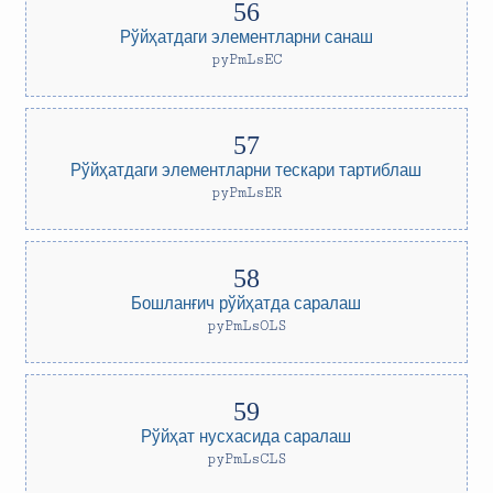
Рўйҳатдаги элементларни санаш
pyPmLsEC
Рўйҳатдаги элементларни тескари тартиблаш
pyPmLsER
Бошланғич рўйҳатда саралаш
pyPmLsOLS
Рўйҳат нусхасида саралаш
pyPmLsCLS