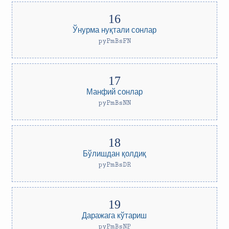
Ўнурма нуқтали сонлар
pyPmBsFN
Манфий сонлар
pyPmBsNN
Бўлишдан қолдиқ
pyPmBsDR
Даражага кўтариш
pyPmBsNP