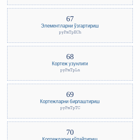
Элементларни ўзгартириш
pyPmTpECh
Кортеж узунлиги
pyPmTpLn
Кортежларни бирлаштириш
pyPmTpTC
Кортежларни кўпайтириш