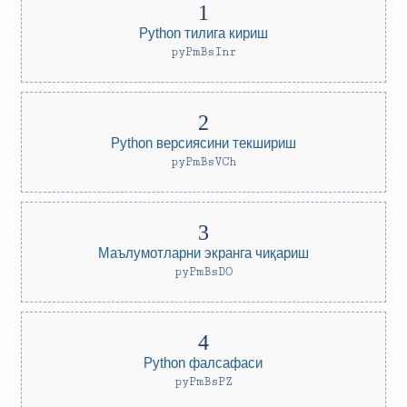
Python тилига кириш
pyPmBsInr
Python версиясини текшириш
pyPmBsVCh
Маълумотларни экранга чиқариш
pyPmBsDO
Python фалсафаси
pyPmBsPZ