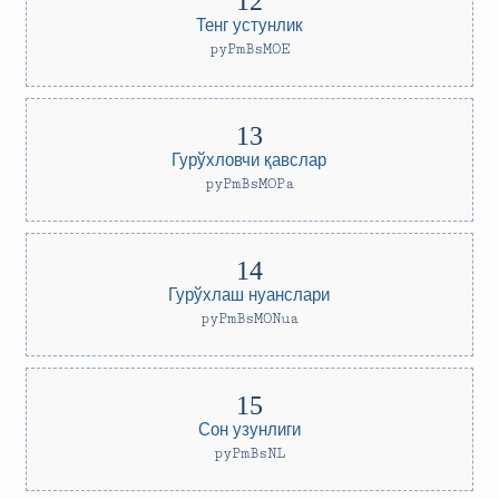
Тенг устунлик
pyPmBsMOE
Гурўхловчи қавслар
pyPmBsMOPa
Гурўхлаш нуанслари
pyPmBsMONua
Сон узунлиги
pyPmBsNL