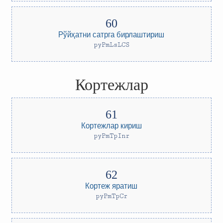
Рўйҳатни сатрга бирлаштириш
pyPmLsLCS
Кортежлар
Кортежлар кириш
pyPmTpInr
Кортеж яратиш
pyPmTpCr