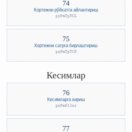
Кортежни рўйхатга айлантириш
pyPmTpTCL
Кортежни сатрга бирлаштириш
pyPmTpTCS
Кесимлар
Кесимларга кириш
pyPmSlInr