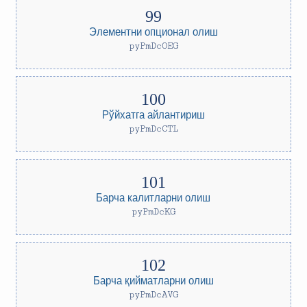
Элементни опционал олиш
pyPmDcOEG
Рўйхатга айлантириш
pyPmDcCTL
Барча калитларни олиш
pyPmDcKG
Барча қийматларни олиш
pyPmDcAVG