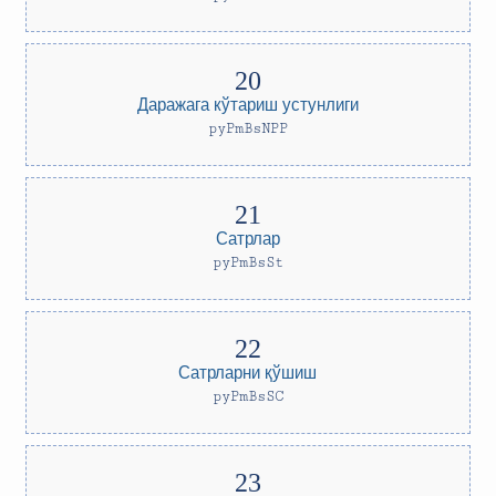
Даражага кўтариш устунлиги
pyPmBsNPP
Сатрлар
pyPmBsSt
Сатрларни қўшиш
pyPmBsSC