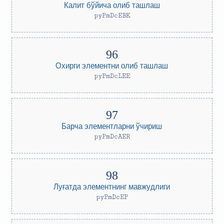
Калит бўйича олиб ташлаш
pyPmDcEBK
Охирги элементни олиб ташлаш
pyPmDcLEE
Барча элементларни ўчириш
pyPmDcAER
Луғатда элементнинг мавжудлиги
pyPmDcEP