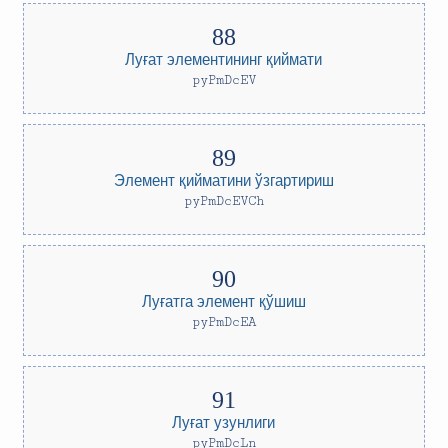
Луғат элементининг қиймати
pyPmDcEV
Элемент қийматини ўзгартириш
pyPmDcEVCh
Луғатга элемент қўшиш
pyPmDcEA
Луғат узунлиги
pyPmDcLn