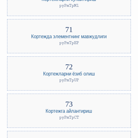
pyPmTpMl
Кортежда элементнинг мавжудлиги
pyPmTpEP
Кортежларни ёзиб олиш
pyPmTpUP
Кортежга айлантириш
pyPmTpCT