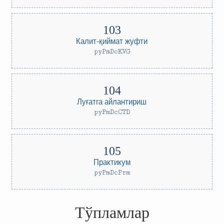
Калит-қиймат жуфти
pyPmDcKVG
Луғатга айлантириш
pyPmDcCTD
Практикум
pyPmDcPrm
Тўпламлар