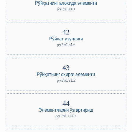
Рўйҳатнинг алохида элементи
pyPmLsEl
Рўйҳат узунлиги
pyPmLsLn
Рўйҳатнинг охирги элементи
pyPmLsLE
Элементларни ўзгартириш
pyPmLsECh