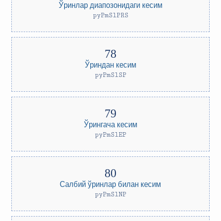
Ўринлар диапозонидаги кесим
pyPmSlPRS
Ўриндан кесим
pyPmSlSP
Ўрингача кесим
pyPmSlEP
Салбий ўринлар билан кесим
pyPmSlNP