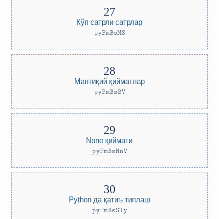
Кўп сатрли сатрлар
pyPmBsMS
Мантиқий қийматлар
pyPmBsBV
None қиймати
pyPmBsNnV
Python да қатиъ типлаш
pyPmBsSTy