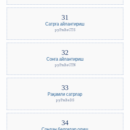
Сатрга айлантириш
pyPmBsCTS
Сонга айлантириш
pyPmBsCTN
Рақамли сатрлар
pyPmBsDS
Сондан белгилар олиш