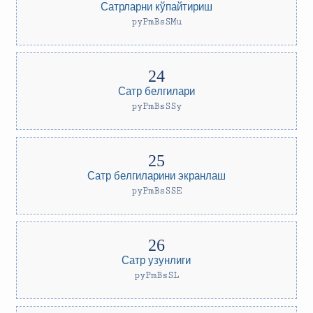
Сатрларни кўпайтириш
pyPmBsSMu
Сатр белгилари
pyPmBsSSy
Сатр белгиларини экранлаш
pyPmBsSSE
Сатр узунлиги
pyPmBsSL