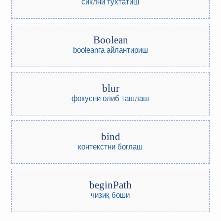
сиклни тўхтатиш
Boolean
booleanга айлантириш
blur
фокусни олиб ташлаш
bind
контекстни боглаш
beginPath
чизиқ боши