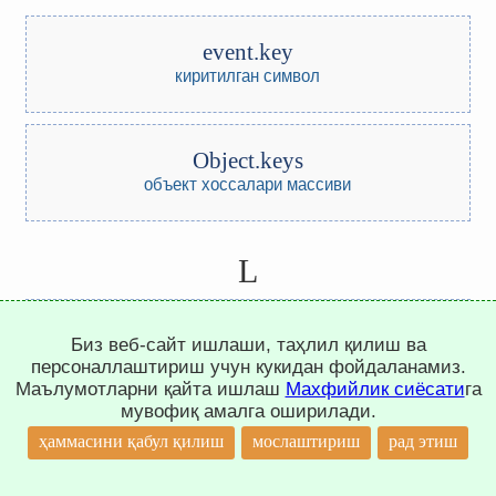
event.key
киритилган символ
Object.keys
объект хоссалари массиви
L
Math.log
Биз веб-сайт ишлаши, таҳлил қилиш ва
табиий логарифм
персоналлаштириш учун кукидан фойдаланамиз.
Маълумотларни қайта ишлаш
Махфийлик сиёсати
га
мувофиқ амалга оширилади.
Math.LN2
↑
ҳаммасини қабул қилиш
мослаштириш
рад этиш
2нинг табиий логарифми