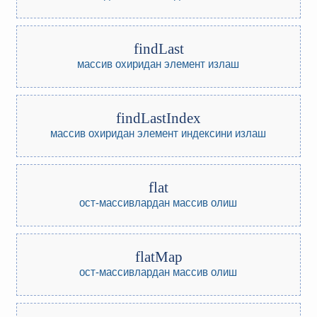
findLast
массив охиридан элемент излаш
findLastIndex
массив охиридан элемент индексини излаш
flat
ост-массивлардан массив олиш
flatMap
ост-массивлардан массив олиш