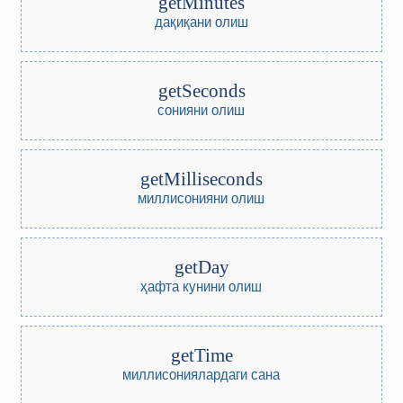
getMinutes
дақиқани олиш
getSeconds
сонияни олиш
getMilliseconds
миллисонияни олиш
getDay
ҳафта кунини олиш
getTime
миллисониялардаги сана