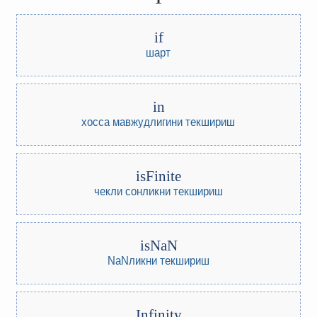
if
шарт
in
хосса мавжудлигини текшириш
isFinite
чекли сонликни текшириш
isNaN
NaNликни текшириш
Infinity