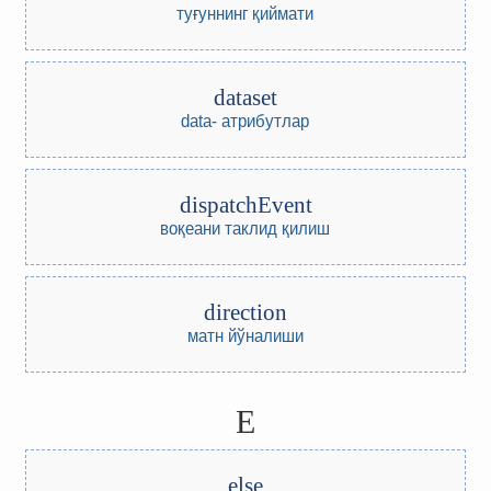
туғуннинг қиймати
dataset
data- атрибутлар
dispatchEvent
воқеани таклид қилиш
direction
матн йўналиши
E
else