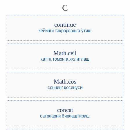
C
continue
кейинги такрорлашга ўтиш
Math.ceil
катта томонга яхлитлаш
Math.cos
соннинг косинуси
concat
сатрларни бирлаштириш