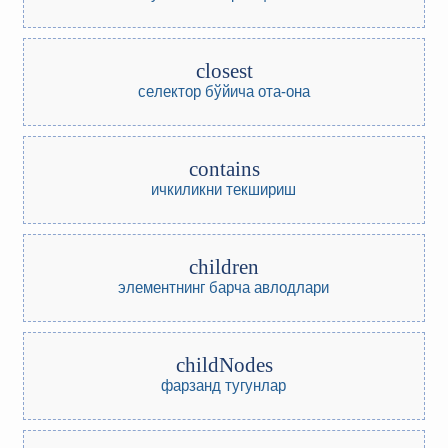
closest
селектор бўйича ота-она
contains
ичкиликни текшириш
children
элементнинг барча авлодлари
childNodes
фарзанд тугунлар