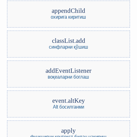
appendChild
охирига киритиш
classList.add
синфларни қўшиш
addEventListener
воқеаларни боглаш
event.altKey
Alt босилганми
apply
функцияни контекст билан чақириш