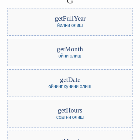
G
getFullYear
йилни олиш
getMonth
ойни олиш
getDate
ойнинг кунини олиш
getHours
соатни олиш