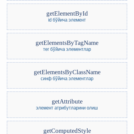
getElementById
id бўйича элемент
getElementsByTagName
тег бўйича элементлар
getElementsByClassName
синф бўйича элементлар
getAttribute
элемент атрибутларини олиш
getComputedStyle