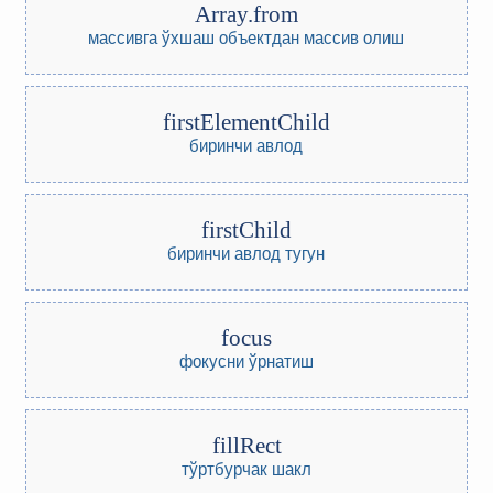
Array.from
массивга ўхшаш объектдан массив олиш
firstElementChild
биринчи авлод
firstChild
биринчи авлод тугун
focus
фокусни ўрнатиш
fillRect
тўртбурчак шакл