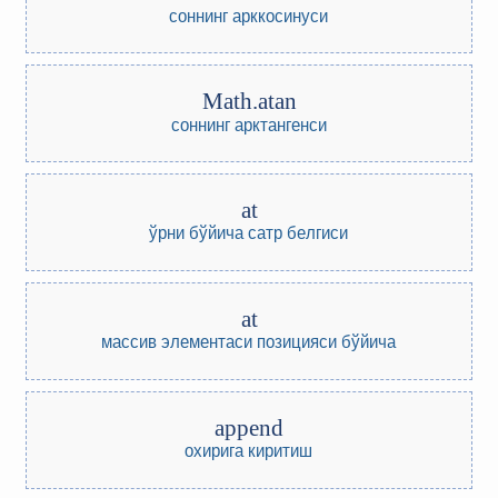
соннинг арккосинуси
Math.atan
соннинг арктангенси
at
ўрни бўйича сатр белгиси
at
массив элементаси позицияси бўйича
append
охирига киритиш