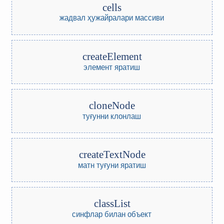
cells
жадвал ҳужайралари массиви
createElement
элемент яратиш
cloneNode
туғунни клонлаш
createTextNode
матн туғуни яратиш
classList
синфлар билан объект