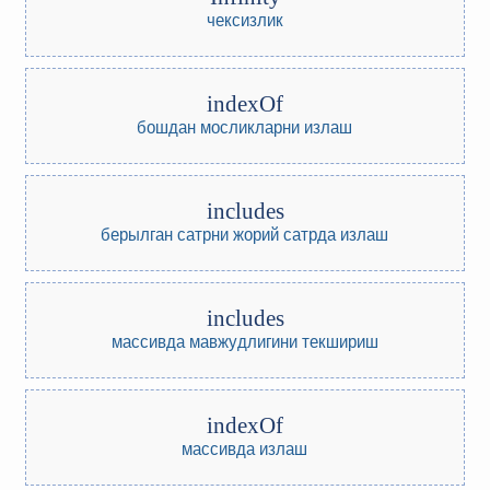
чексизлик
indexOf
бошдан мосликларни излаш
includes
берылган сатрни жорий сатрда излаш
includes
массивда мавжудлигини текшириш
indexOf
массивда излаш