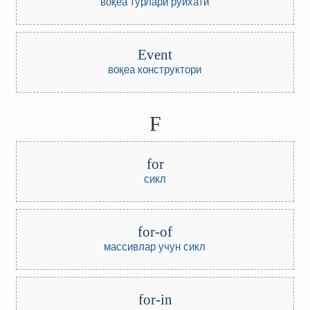
воқеа турлари руйхати
Event
воқеа конструктори
F
for
сикл
for-of
массивлар учун сикл
for-in