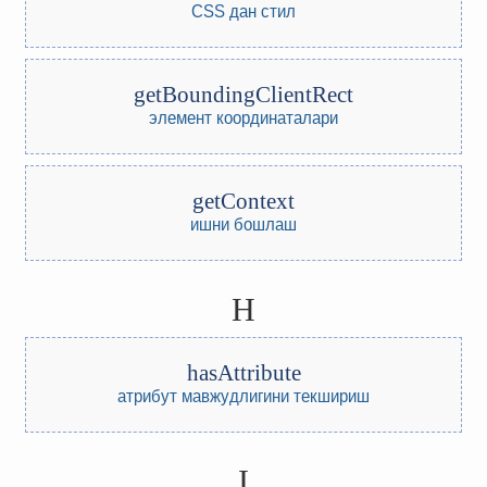
CSS дан стил
getBoundingClientRect
элемент координаталари
getContext
ишни бошлаш
H
hasAttribute
атрибут мавжудлигини текшириш
I