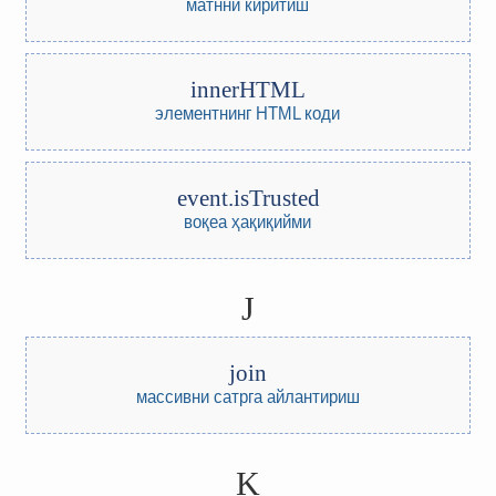
матнни киритиш
innerHTML
элементнинг HTML коди
event.isTrusted
воқеа ҳақиқийми
J
join
массивни сатрга айлантириш
K