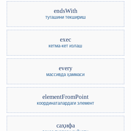
endsWith
тугашини текшириш
exec
кетма-кет излаш
every
массивда ҳаммаси
elementFromPoint
координаталардаги элемент
саҳифа