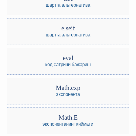
шартга альтернатива
elseif
шартга альтернатива
eval
код сатрини бажариш
Math.exp
экспонента
Math.E
экспонентанинг киймати