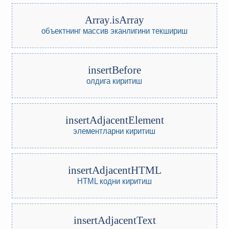
Array.isArray
объектнинг массив эканлигини текшириш
insertBefore
олдига киритиш
insertAdjacentElement
элементларни киритиш
insertAdjacentHTML
HTML кодни киритиш
insertAdjacentText