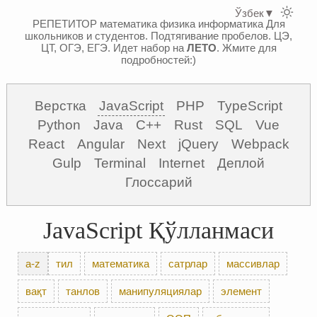
Ўзбек
▼
РЕПЕТИТОР математика физика информатика
Для
школьников и студентов. Подтягивание пробелов. ЦЭ,
ЦТ, ОГЭ, ЕГЭ.
Идет набор на
ЛЕТО
. Жмите для
подробностей:)
Верстка
JavaScript
PHP
TypeScript
Python
Java
C++
Rust
SQL
Vue
React
Angular
Next
jQuery
Webpack
Gulp
Terminal
Internet
Деплой
Глоссарий
JavaScript Қўлланмаси
a-z
тил
математика
сатрлар
массивлар
вақт
танлов
манипуляциялар
элемент