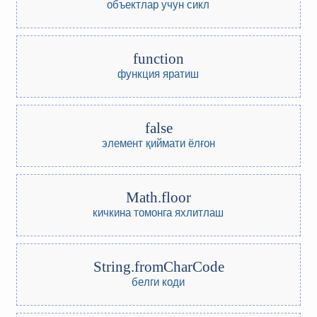
объектлар учун сикл
function
функция яратиш
false
элемент қиймати ёлғон
Math.floor
кичкина томонга яхлитлаш
String.fromCharCode
белги коди