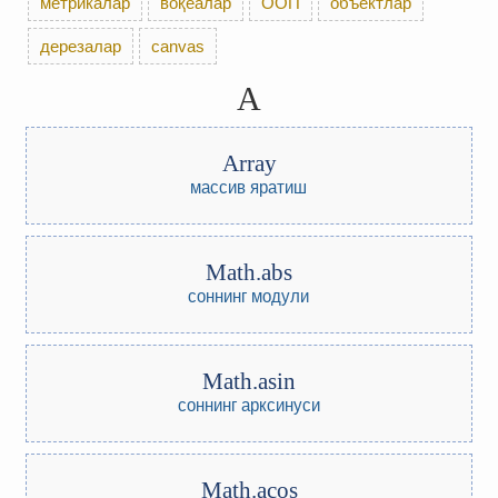
метрикалар
воқеалар
ООП
объектлар
дерезалар
canvas
A
Array
массив яратиш
Math.abs
соннинг модули
Math.asin
соннинг арксинуси
Math.acos