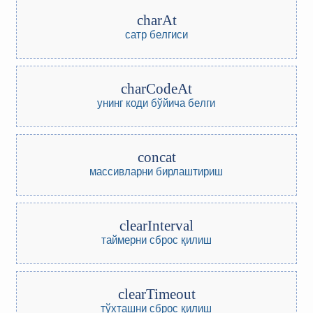
charAt
сатр белгиси
charCodeAt
унинг коди бўйича белги
concat
массивларни бирлаштириш
clearInterval
таймерни сброс қилиш
clearTimeout
тўхташни сброс қилиш