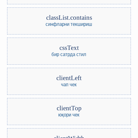
classList.contains
синфларни текшириш
cssText
бир сатрда стил
clientLeft
чап чек
clientTop
юқори чек