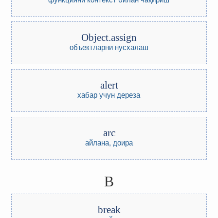
Object.assign
объектларни нусхалаш
alert
хабар учун дерезa
arc
айлана, доира
B
break