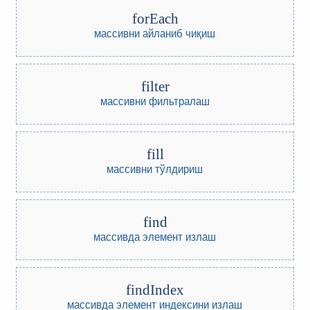
forEach
массивни айланиб чиқиш
filter
массивни фильтралаш
fill
массивни тўлдириш
find
массивда элемент излаш
findIndex
массивда элемент индексини излаш