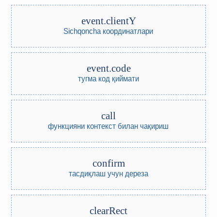
event.clientY
Sichqoncha координатлари
event.code
тугма код қиймати
call
функцияни контекст билан чақириш
confirm
тасдиқлаш учун дерезa
clearRect