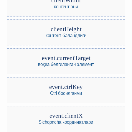
clientWidth
контент эни
clientHeight
контент баландлиги
event.currentTarget
воқеа белгиланган элемент
event.ctrlKey
Ctrl босилганми
event.clientX
Sichqoncha координатлари