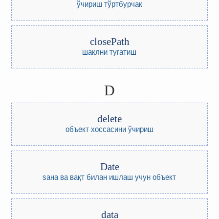
ўчириш тўртбурчак
closePath
шаклни тугатиш
D
delete
объект хоссасини ўчириш
Date
sана ва вақт билан ишлаш учун объект
data