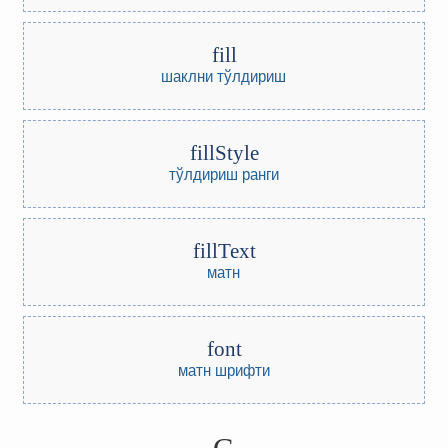
fill
шаклни тўлдириш
fillStyle
тўлдириш ранги
fillText
матн
font
матн шрифти