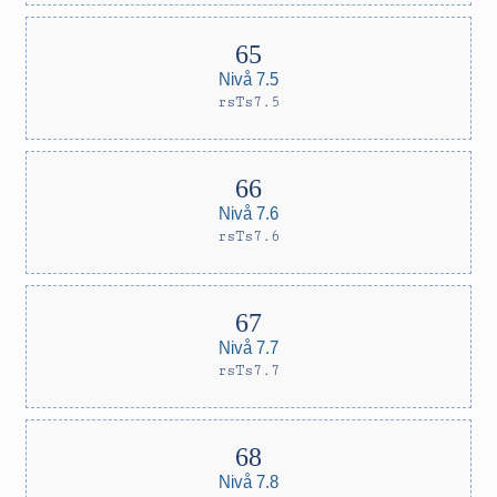
Nivå 7.5
rsTs7.5
Nivå 7.6
rsTs7.6
Nivå 7.7
rsTs7.7
Nivå 7.8