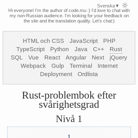
Svenska
▼
Hi everyone! I'm the author of code.mu :)
I'd love to chat with
my non-Russian audience. I'm looking for your feedback on
the site and the translation quality. Let's chat:)
HTML och CSS
JavaScript
PHP
TypeScript
Python
Java
C++
Rust
SQL
Vue
React
Angular
Next
jQuery
Webpack
Gulp
Terminal
Internet
Deployment
Ordlista
Rust-problembok efter
svårighetsgrad
Nivå 1