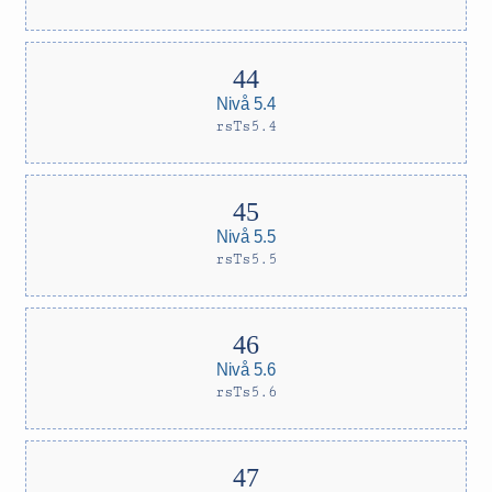
Nivå 5.4
rsTs5.4
Nivå 5.5
rsTs5.5
Nivå 5.6
rsTs5.6