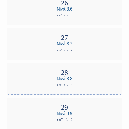
Nivå 3.6
rsTs3.6
Nivå 3.7
rsTs3.7
Nivå 3.8
rsTs3.8
Nivå 3.9
rsTs3.9