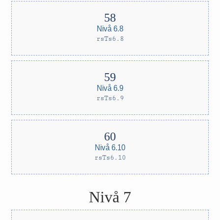
Nivå 6.8
rsTs6.8
Nivå 6.9
rsTs6.9
Nivå 6.10
rsTs6.10
Nivå 7