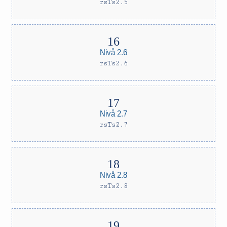
rsTs2.5
Nivå 2.6
rsTs2.6
Nivå 2.7
rsTs2.7
Nivå 2.8
rsTs2.8