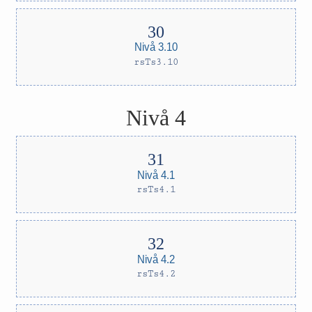
Nivå 3.10
rsTs3.10
Nivå 4
Nivå 4.1
rsTs4.1
Nivå 4.2
rsTs4.2