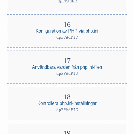
dpPPAdEE
Konfiguration av PHP via php.ini
dpPPAdPIC
Användbara värden från php.ini-filen
dpPPAdPIU
Kontrollera php.ini-inställningar
dpPPAdPIC