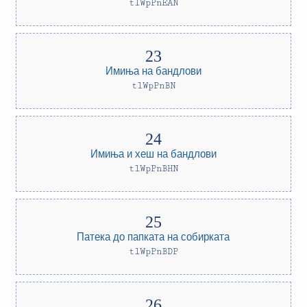
tlWpPnEAN
Имиња на бандлови
tlWpPnBN
Имиња и хеш на бандлови
tlWpPnBHN
Патека до папката на собирката
tlWpPnBDP