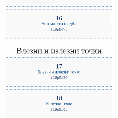
Автоматска градба
tlWpMdWt
Влезни и излезни точки
Влезни и излезни точки
tlWpPnEO
Излезна точка
tlWpPnOt