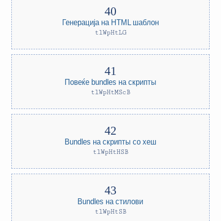
Генерација на HTML шаблон
tlWpHtLG
Повеќе bundles на скрипты
tlWpHtMScB
Bundles на скрипты со хеш
tlWpHtHSB
Bundles на стилови
tlWpHtSB