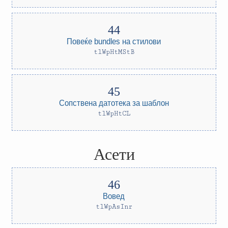
Повеќе bundles на стилови
tlWpHtMStB
Сопствена датотека за шаблон
tlWpHtCL
Асети
Вовед
tlWpAsInr