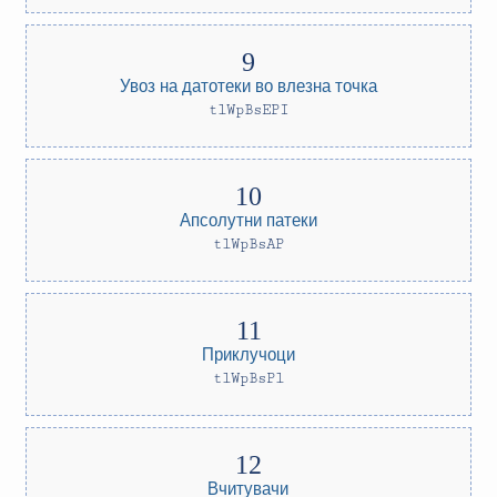
Увоз на датотеки во влезна точка
tlWpBsEPI
Апсолутни патеки
tlWpBsAP
Приклучоци
tlWpBsPl
Вчитувачи