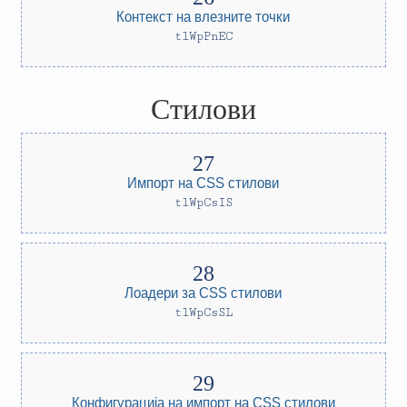
Контекст на влезните точки
tlWpPnEC
Стилови
Импорт на CSS стилови
tlWpCsIS
Лоадери за CSS стилови
tlWpCsSL
Конфигурација на импорт на CSS стилови