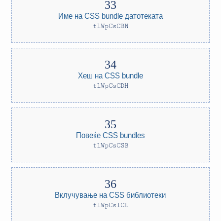
Име на CSS bundle датотеката
tlWpCsCBN
Хеш на CSS bundle
tlWpCsCDH
Повеќе CSS bundles
tlWpCsCSB
Вклучување на CSS библиотеки
tlWpCsICL