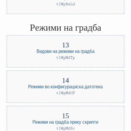
tlWpBsLd
Режими на градба
Видови на режими на градба
tlWpMdTp
Режими во конфигурациска датотека
tlWpMdCF
Режими на градба преку скрипти
tlWpMdSc