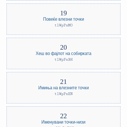
Повеќе влезни точки
tlWpPnMO
Хеш во фајлот на собирката
tlWpPnBH
Имиња на влезните точки
tlWpPnEN
Именувани точки-низи