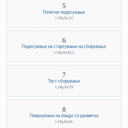
Почетно подесување
tlWpBsIC
Подесување на стартување на сборување
tlWpBsBLC
Тест сборување
tlWpBsTB
Поврзување на бандл со разметка
tlWpBsBL