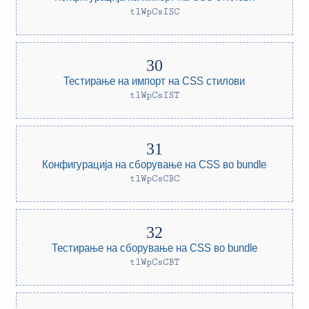
tlWpCsISC
Тестирање на импорт на CSS стилови
tlWpCsIST
Конфигурација на сборување на CSS во bundle
tlWpCsCBC
Тестирање на сборување на CSS во bundle
tlWpCsCBT