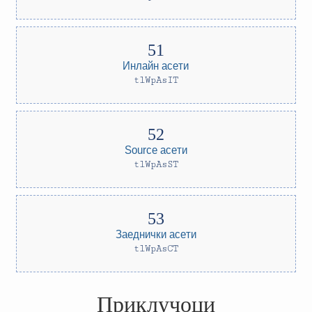
Инлайн асети
tlWpAsIT
Source асети
tlWpAsST
Заеднички асети
tlWpAsCT
Приклучоци