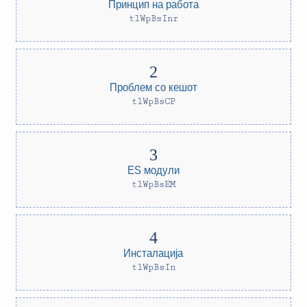
Принцип на работа
tlWpBsInr
Проблем со кешот
tlWpBsCP
ES модули
tlWpBsEM
Инсталација
tlWpBsIn