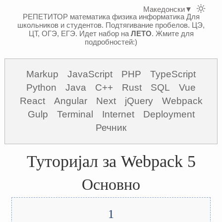
Македонски
▼
РЕПЕТИТОР математика физика информатика
Для
школьников и студентов. Подтягивание пробелов. ЦЭ,
ЦТ, ОГЭ, ЕГЭ.
Идет набор на
ЛЕТО
. Жмите для
подробностей:)
Markup
JavaScript
PHP
TypeScript
Python
Java
C++
Rust
SQL
Vue
React
Angular
Next
jQuery
Webpack
Gulp
Terminal
Internet
Deployment
Речник
Туторијал за Webpack 5
Основно