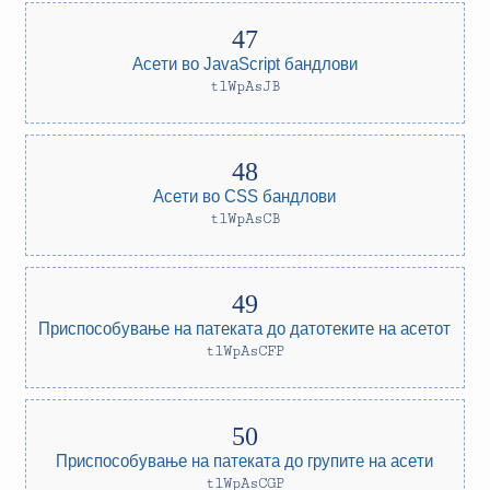
Асети во JavaScript бандлови
tlWpAsJB
Асети во CSS бандлови
tlWpAsCB
Приспособување на патеката до датотеките на асетот
tlWpAsCFP
Приспособување на патеката до групите на асети
tlWpAsCGP