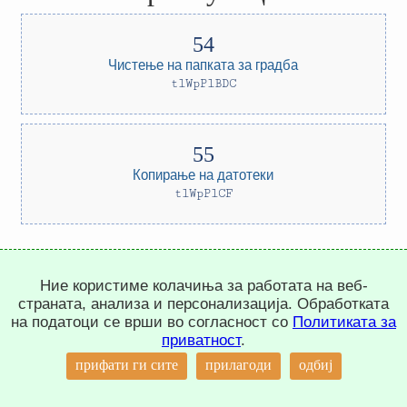
Чистење на папката за градба
tlWpPlBDC
Копирање на датотеки
tlWpPlCF
Trepachev Dmitry © 2012-2026
Ние користиме колачиња за работата на веб-
t.me/trepachev_dmitry
страната, анализа и персонализација. Обработката
политика за приватност
прилагодувај колачиња
на податоци се врши во согласност со
Политиката за
приватност
.
↑
прифати ги сите
прилагоди
одбиј