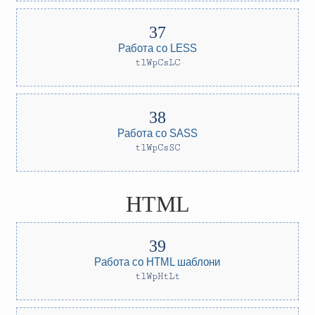
Работа со LESS
tlWpCsLC
Работа со SASS
tlWpCsSC
HTML
Работа со HTML шаблони
tlWpHtLt