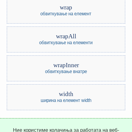
wrap
обвиткување на елемент
wrapAll
обвиткување на елементи
wrapInner
обвиткување внатре
width
ширина на елемент width
Trepachev Dmitry © 2012-2026
Ние користиме колачиња за работата на веб-
t.me/trepachev_dmitry