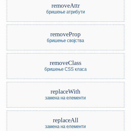
removeAttr
бришење атрибути
removeProp
бришење својства
removeClass
бришење CSS класа
replaceWith
замена на елементи
replaceAll
замена на елементи