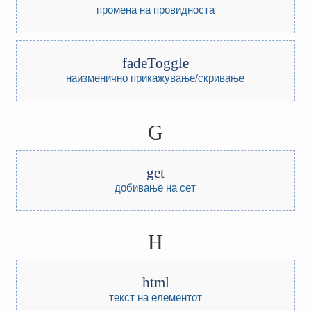
промена на провидноста
fadeToggle
наизменично прикажување/скривање
G
get
добивање на сет
H
html
текст на елементот