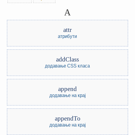
A
attr
атрибути
addClass
додавање CSS класа
append
додавање на крај
appendTo
додавање на крај