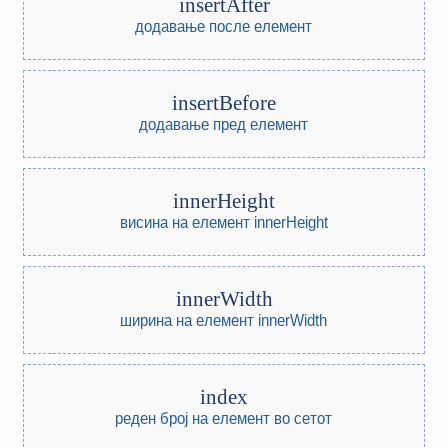
insertAfter
додавање после елемент
insertBefore
додавање пред елемент
innerHeight
висина на елемент innerHeight
innerWidth
ширина на елемент innerWidth
index
реден број на елемент во сетот