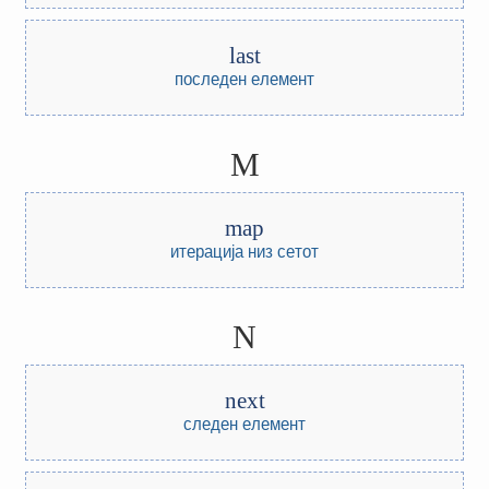
last
последен елемент
M
map
итерација низ сетот
N
next
следен елемент