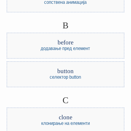
сопствена анимација
B
before
додавање пред елемент
button
селектор button
C
clone
клонирање на елементи