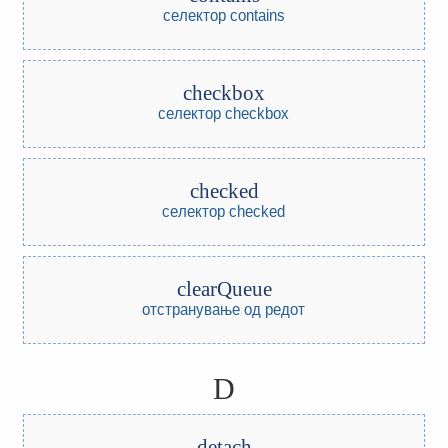
селектор contains
checkbox
селектор checkbox
checked
селектор checked
clearQueue
отстранување од редот
D
detach