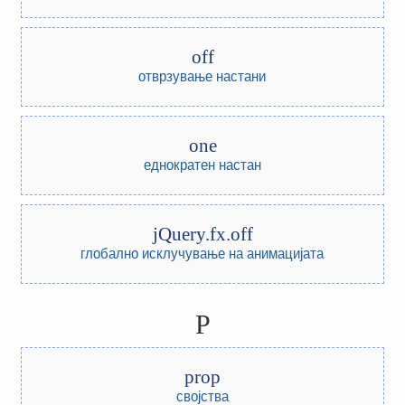
off
отврзување настани
one
еднократен настан
jQuery.fx.off
глобално исклучување на анимацијата
P
prop
својства