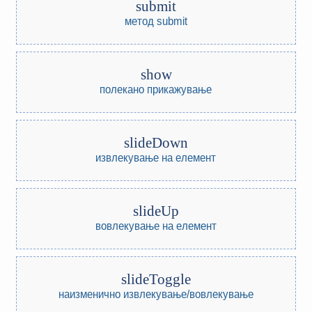
submit
метод submit
show
полекано прикажување
slideDown
извлекување на елемент
slideUp
вовлекување на елемент
slideToggle
наизменично извлекување/вовлекување