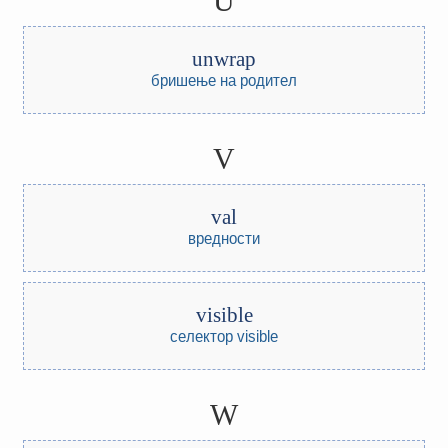
U
unwrap
бришење на родител
V
val
вредности
visible
селектор visible
W