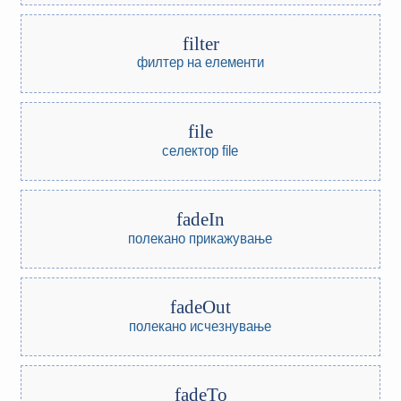
filter
филтер на елементи
file
селектор file
fadeIn
полекано прикажување
fadeOut
полекано исчезнување
fadeTo