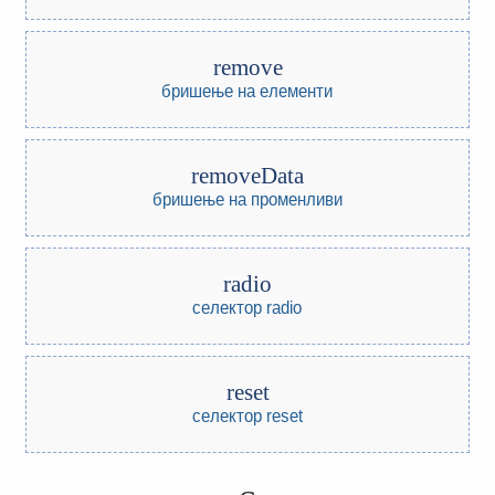
remove
бришење на елементи
removeData
бришење на променливи
radio
селектор radio
reset
селектор reset