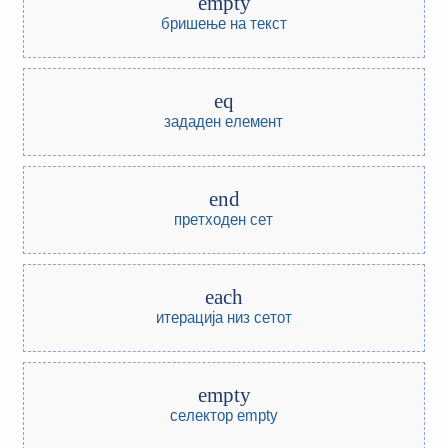
empty
бришење на текст
eq
зададен елемент
end
претходен сет
each
итерација низ сетот
empty
селектор empty