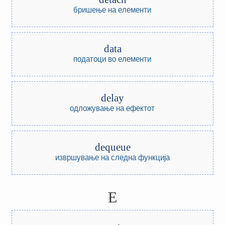
бришење на елементи
data
податоци во елементи
delay
одложување на ефектот
dequeue
извршување на следна функција
E