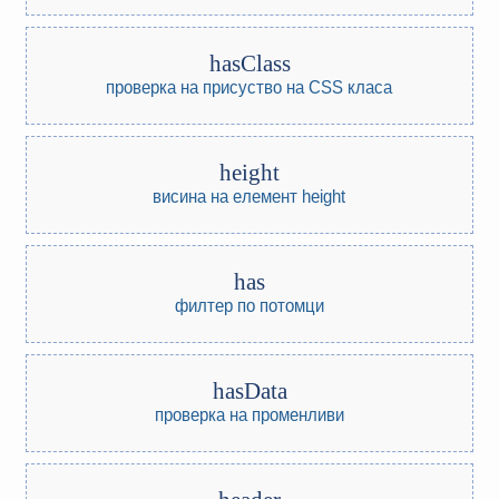
hasClass
проверка на присуство на CSS класа
height
висина на елемент height
has
филтер по потомци
hasData
проверка на променливи