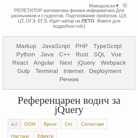
Македонски
▼
РЕПЕТИТОР математика физика информатика
Для
школьников и студентов. Подтягивание пробелов. ЦЭ,
ЦТ, ОГЭ, ЕГЭ.
Идет набор на
ЛЕТО
. Жмите для
подробностей:)
Markup
JavaScript
PHP
TypeScript
Python
Java
C++
Rust
SQL
Vue
React
Angular
Next
jQuery
Webpack
Gulp
Terminal
Internet
Deployment
Речник
Референцарен водич за
jQuery
a-z
DOM
Врски
Сет
Селектори
Настани
Ефекти