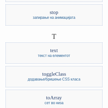
stop
запирање на анимацијата
T
text
текст на елементот
toggleClass
додавање/бришење CSS класа
toArray
сет во низа