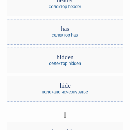
header
селектор header
has
селектор has
hidden
селектор hidden
hide
полекано исчезнување
I