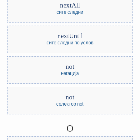
nextAll
сите следни
nextUntil
сите следни по услов
not
негација
not
селектор not
O