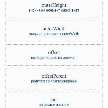
outerHeight
висина на елемент outerHeight
outerWidth
ширина на елемент outerWidth
offset
позиционирање на елемент
offsetParent
родител со позиционирање
on
врзување настани