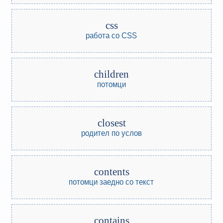
css
работа со CSS
children
потомци
closest
родител по услов
contents
потомци заедно со текст
contains