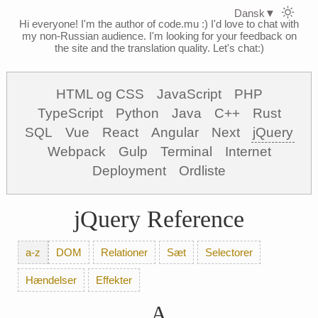
Dansk
▼
Hi everyone! I'm the author of code.mu :)
I'd love to chat with
my non-Russian audience. I'm looking for your feedback on
the site and the translation quality. Let's chat:)
HTML og CSS
JavaScript
PHP
TypeScript
Python
Java
C++
Rust
SQL
Vue
React
Angular
Next
jQuery
Webpack
Gulp
Terminal
Internet
Deployment
Ordliste
jQuery Reference
a-z
DOM
Relationer
Sæt
Selectorer
Hændelser
Effekter
A