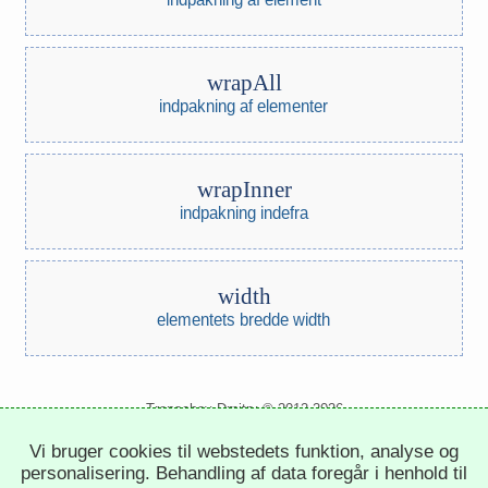
wrapAll
indpakning af elementer
wrapInner
indpakning indefra
width
elementets bredde width
Trepachev Dmitry © 2012-2026
t.me/trepachev_dmitry
Vi bruger cookies til webstedets funktion, analyse og
fortrolighedspolitik
indstil cookies
personalisering. Behandling af data foregår i henhold til