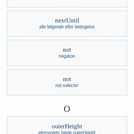
nextUntil
alle følgende efter betingelse
not
negation
not
not-selector
O
outerHeight
elementets højde outerHeight