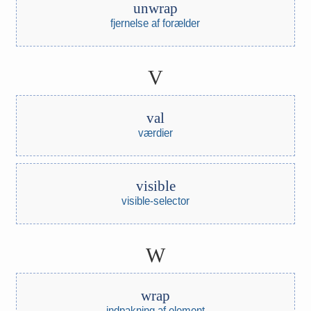
unwrap
fjernelse af forælder
V
val
værdier
visible
visible-selector
W
wrap
indpakning af element