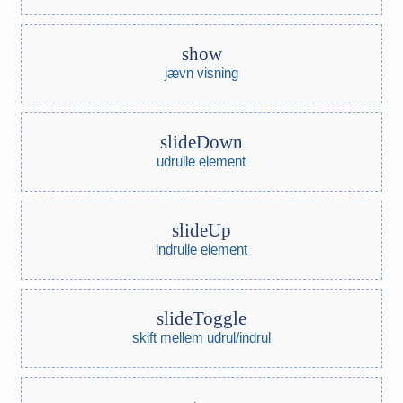
show
jævn visning
slideDown
udrulle element
slideUp
indrulle element
slideToggle
skift mellem udrul/indrul