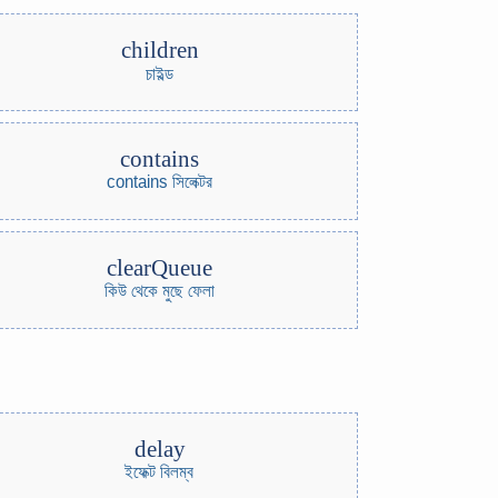
children
চাইল্ড
contains
contains সিলেক্টর
clearQueue
কিউ থেকে মুছে ফেলা
delay
ইফেক্ট বিলম্ব