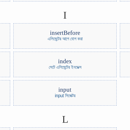
I
insertBefore
এলিমেন্টের আগে যোগ করা
index
সেটে এলিমেন্টের ইনডেক্স
input
input সিলেক্টর
L