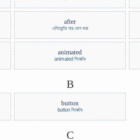
after
এলিমেন্টের পরে যোগ করা
animated
animated সিলেক্টর
B
button
button সিলেক্টর
C