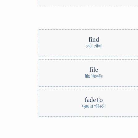
find
সেটে খোঁজা
file
file সিলেক্টর
fadeTo
স্বচ্ছতা পরিবর্তন