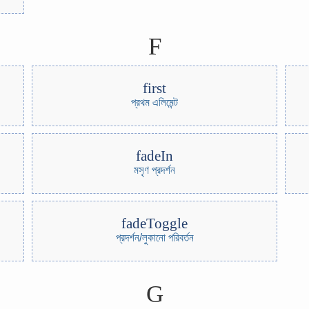
F
first
প্রথম এলিমেন্ট
fadeIn
মসৃণ প্রদর্শন
fadeToggle
প্রদর্শন/লুকানো পরিবর্তন
G