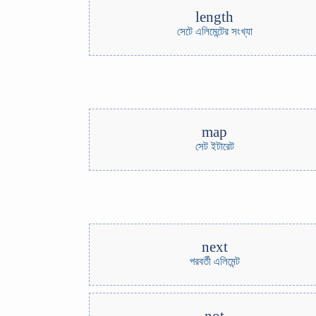
length
সেটে এলিমেন্টের সংখ্যা
map
সেট ইটারেট
next
পরবর্তী এলিমেন্ট