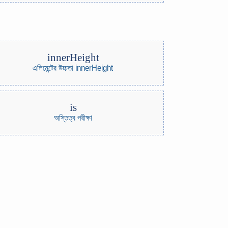
innerHeight
এলিমেন্টের উচ্চতা innerHeight
is
অস্তিত্ব পরীক্ষা