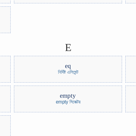
E
eq
নির্দিষ্ট এলিমেন্ট
empty
empty সিলেক্টর