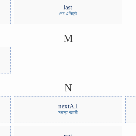
last
শেষ এলিমেন্ট
M
N
nextAll
সমস্ত পরবর্তী