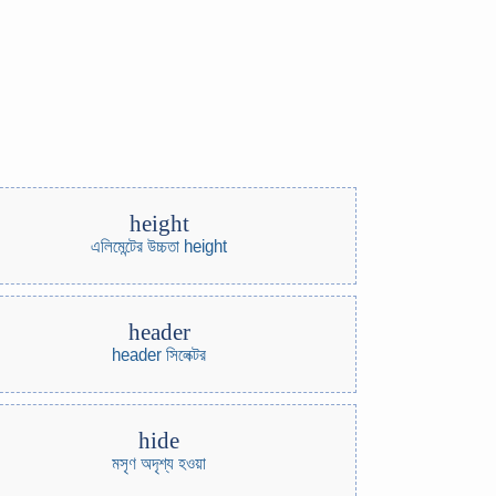
height
এলিমেন্টের উচ্চতা height
header
header সিলেক্টর
hide
মসৃণ অদৃশ্য হওয়া