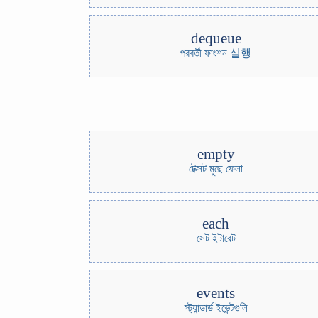
dequeue
পরবর্তী ফাংশন 실행
empty
টেক্সট মুছে ফেলা
each
সেট ইটারেট
events
স্ট্যান্ডার্ড ইভেন্টগুলি