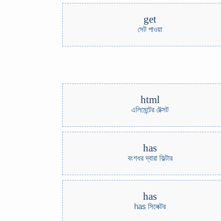
get
সেট পাওয়া
html
এলিমেন্টের টেক্সট
has
বংশধর দ্বারা ফিল্টার
has
has সিলেক্টর