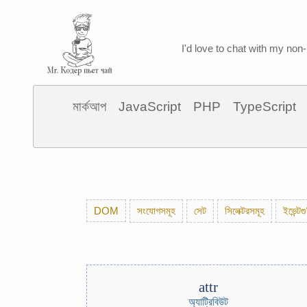
I'd love to chat with my non-
মার্কআপ
JavaScript
PHP
TypeScript
DOM
সংযোগসমূহ
সেট
সিলেক্টরসমূহ
ইভেন্টগ
attr
অ্যাট্রিবিউট