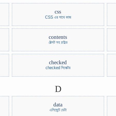
css
CSS এর সাথে কাজ
contents
টেক্সট সহ চাইল্ড
checked
checked সিলেক্টর
D
data
এলিমেন্টে ডেটা