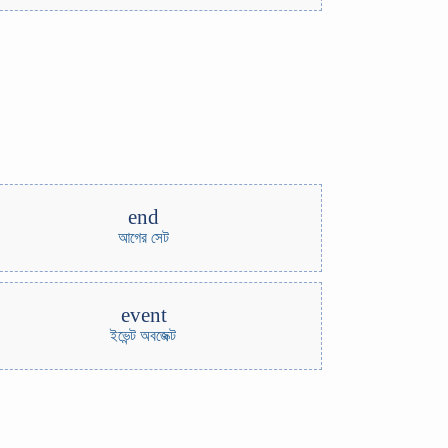
end
আগের সেট
event
ইভেন্ট অবজেক্ট