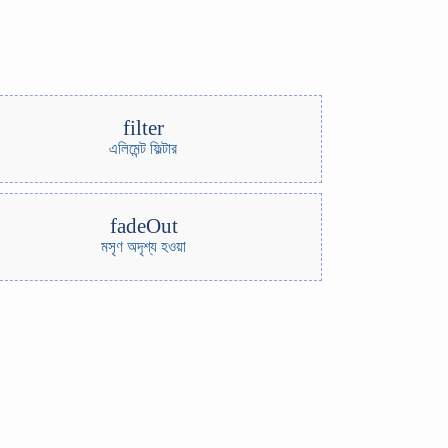
filter
এলিমেন্ট ফিল্টার
fadeOut
মসৃণ অদৃশ্য হওয়া