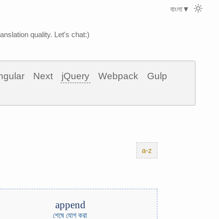
বাংলা
▼
nslation quality. Let's chat:)
ngular
Next
jQuery
Webpack
Gulp
a-z
append
শেষে যোগ করা