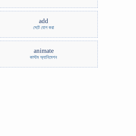
add
সেটে যোগ করা
animate
কাস্টম অ্যানিমেশন