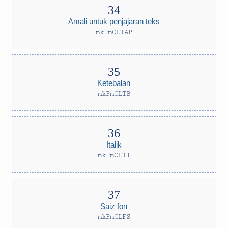
Amali untuk penjajaran teks
mkPmCLTAP
Ketebalan
mkPmCLTB
Italik
mkPmCLTI
Saiz fon
mkPmCLFS