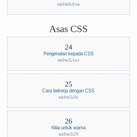
mkPmHLPrm
Asas CSS
Pengenalan kepada CSS
mkPmCLInr
Cara bekerja dengan CSS
mkPmCLUs
Nilai untuk warna
mkPmCLCV