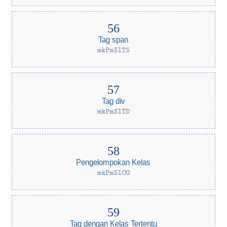
Tag span
mkPmSlTS
Tag div
mkPmSlTD
Pengelompokan Kelas
mkPmSlCG
Tag dengan Kelas Tertentu