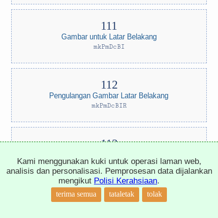
Gambar untuk Latar Belakang
mkPmDcBI
Pengulangan Gambar Latar Belakang
mkPmDcBIR
Ciri Lain untuk Latar Belakang
Kami menggunakan kuki untuk operasi laman web,
mkPmDcBIP
analisis dan personalisasi. Pemprosesan data dijalankan
mengikut
Polisi Kerahsiaan
.
↑
terima semua
tataletak
tolak
Penanda Senarai ul