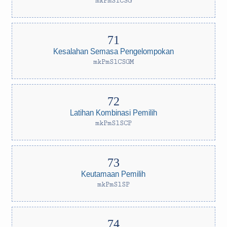
mkPmSlCSG
Kesalahan Semasa Pengelompokan
mkPmSlCSGM
Latihan Kombinasi Pemilih
mkPmSlSCP
Keutamaan Pemilih
mkPmSlSP