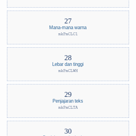
Mana-mana warna
mkPmCLCl
Lebar dan tinggi
mkPmCLWH
Penjajaran teks
mkPmCLTA