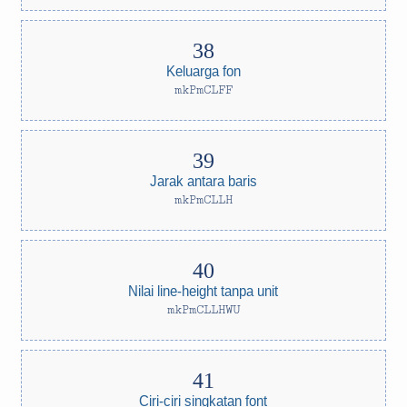
Keluarga fon
mkPmCLFF
Jarak antara baris
mkPmCLLH
Nilai line-height tanpa unit
mkPmCLLHWU
Ciri-ciri singkatan font