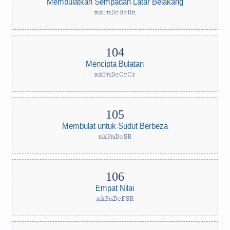
Membulatkan Sempadan Latar Belakang
mkPmDcBcRn
Mencipta Bulatan
mkPmDcCrCr
Membulat untuk Sudut Berbeza
mkPmDcSR
Empat Nilai
mkPmDcFSR