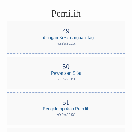
Pemilih
Hubungan Kekeluargaan Tag
mkPmSlTR
Pewarisan Sifat
mkPmSlPI
Pengelompokan Pemilih
mkPmSlSG