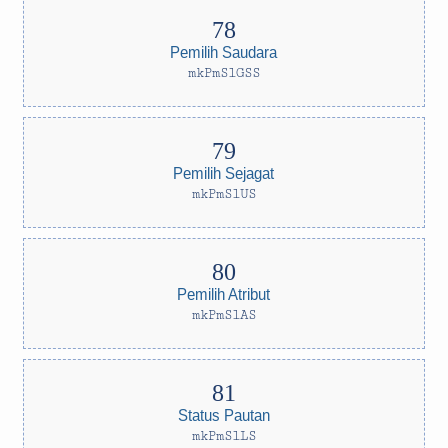
Pemilih Saudara
mkPmSlGSS
Pemilih Sejagat
mkPmSlUS
Pemilih Atribut
mkPmSlAS
Status Pautan
mkPmSlLS