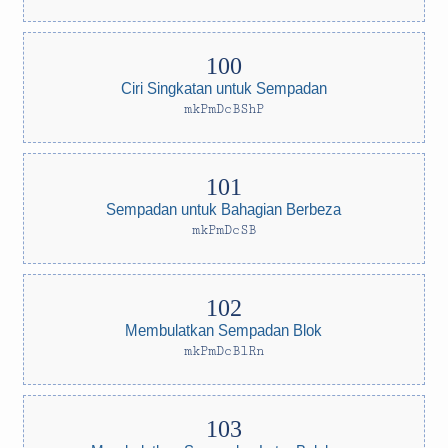
Ciri Singkatan untuk Sempadan
mkPmDcBShP
Sempadan untuk Bahagian Berbeza
mkPmDcSB
Membulatkan Sempadan Blok
mkPmDcBlRn