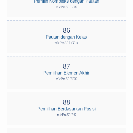
Pemilih Kompleks dengan Pautan
mkPmSlLCS
Pautan dengan Kelas
mkPmSlLCls
Pemilihan Elemen Akhir
mkPmSlEES
Pemilihan Berdasarkan Posisi
mkPmSlPS