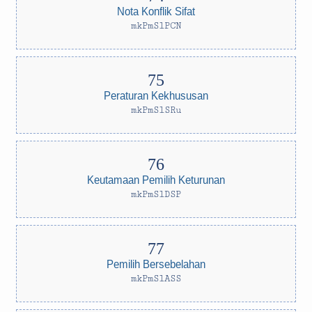
Nota Konflik Sifat
mkPmSlPCN
Peraturan Kekhususan
mkPmSlSRu
Keutamaan Pemilih Keturunan
mkPmSlDSP
Pemilih Bersebelahan
mkPmSlASS