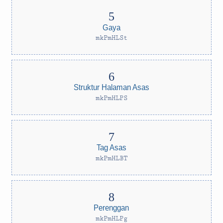
Gaya
mkPmHLSt
Struktur Halaman Asas
mkPmHLPS
Tag Asas
mkPmHLBT
Perenggan
mkPmHLPg