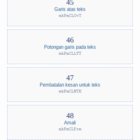
Garis atas teks
mkPmCLOvT
Potongan garis pada teks
mkPmCLLTT
Pembatalan kesan untuk teks
mkPmCLNTE
Amali
mkPmCLPrm