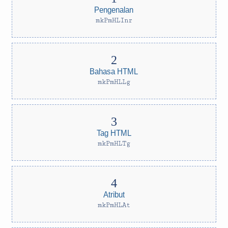
Pengenalan
mkPmHLInr
Bahasa HTML
mkPmHLLg
Tag HTML
mkPmHLTg
Atribut
mkPmHLAt