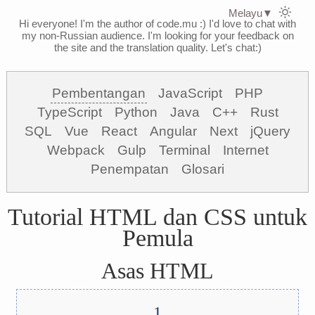
Melayu
▼
Hi everyone! I'm the author of code.mu :)
I'd love to chat with
my non-Russian audience. I'm looking for your feedback on
the site and the translation quality. Let's chat:)
Pembentangan
JavaScript
PHP
TypeScript
Python
Java
C++
Rust
SQL
Vue
React
Angular
Next
jQuery
Webpack
Gulp
Terminal
Internet
Penempatan
Glosari
Tutorial HTML dan CSS untuk
Pemula
Asas HTML