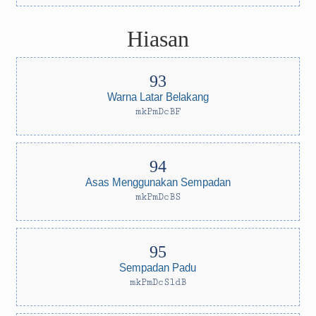
Hiasan
Warna Latar Belakang
mkPmDcBF
Asas Menggunakan Sempadan
mkPmDcBS
Sempadan Padu
mkPmDcSldB