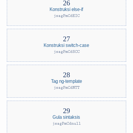
Konstruksi else-if
jsagPmCdEIC
Konstruksi switch-case
jsagPmCdSCC
Tag ng-template
jsagPmCdNTT
Gula sintaksis
jsagPmCdnull