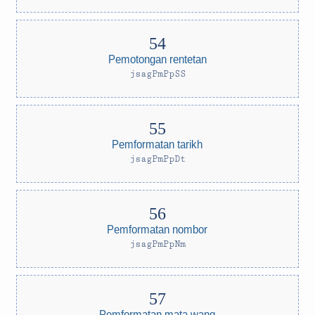
Pemotongan rentetan
jsagPmPpSS
Pemformatan tarikh
jsagPmPpDt
Pemformatan nombor
jsagPmPpNm
Pemformatan mata wang