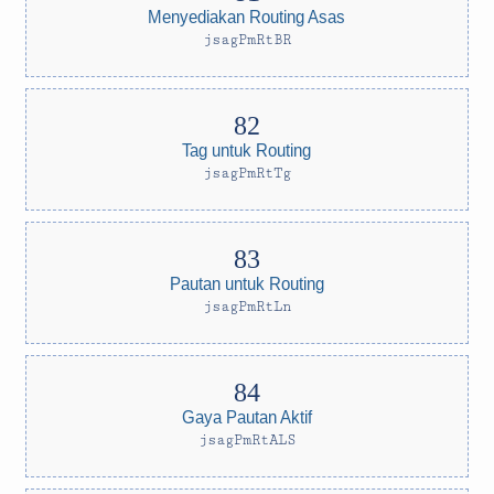
Menyediakan Routing Asas
jsagPmRtBR
Tag untuk Routing
jsagPmRtTg
Pautan untuk Routing
jsagPmRtLn
Gaya Pautan Aktif
jsagPmRtALS