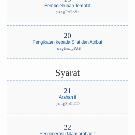
Pembolehubah Templat
jsagPmTpVr
Pengikatan kepada Sifat dan Atribut
jsagPmTpPAB
Syarat
Arahan if
jsagPmCdID
Pengoperasi dalam arahan if