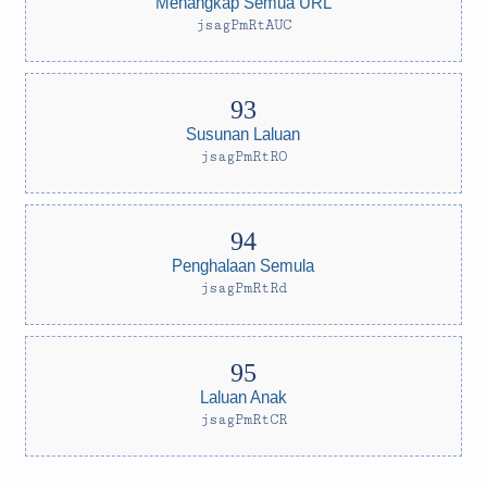
Menangkap Semua URL
jsagPmRtAUC
Susunan Laluan
jsagPmRtRO
Penghalaan Semula
jsagPmRtRd
Laluan Anak
jsagPmRtCR