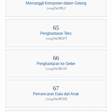
Memanggil Komponen dalam Gelung
jsagPmCMLC
Penghantaran Teks
jsagPmCMCPT
Penghantaran ke Setter
jsagPmCMCSP
Pemancaran Data dari Anak
jsagPmCMCDE