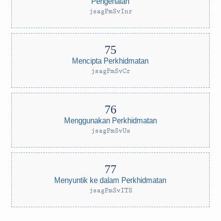
Pengenalan
jsagPmSvInr
Mencipta Perkhidmatan
jsagPmSvCr
Menggunakan Perkhidmatan
jsagPmSvUs
Menyuntik ke dalam Perkhidmatan
jsagPmSvITS