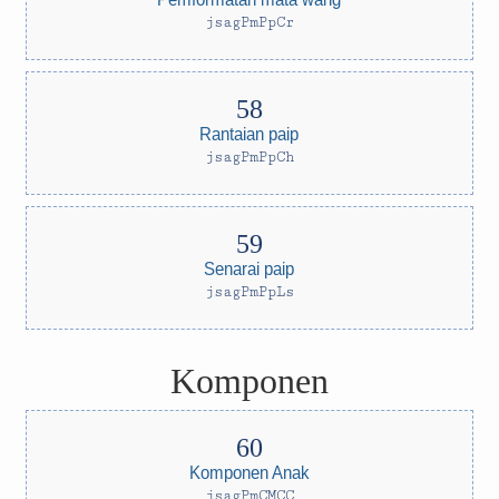
jsagPmPpCr
Rantaian paip
jsagPmPpCh
Senarai paip
jsagPmPpLs
Komponen
Komponen Anak
jsagPmCMCC