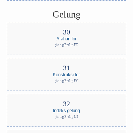
Gelung
Arahan for
jsagPmLpFD
Konstruksi for
jsagPmLpFC
Indeks gelung
jsagPmLpLI