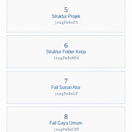
Struktur Projek
jsagPmBsPS
Struktur Folder Kerja
jsagPmBsWDS
Fail Susun Atur
jsagPmBsLF
Fail Gaya Umum
jsagPmBsCSF