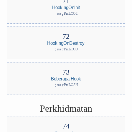
Hook ngOnInit
jsagPmLCOI
Hook ngOnDestroy
jsagPmLCOD
Beberapa Hook
jsagPmLCSH
Perkhidmatan