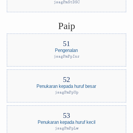
jsagPmStDSC
Paip
Pengenalan
jsagPmPpInr
Penukaran kepada huruf besar
jsagPmPpUp
Penukaran kepada huruf kecil
jsagPmPpLw