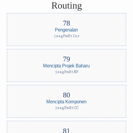
Routing
Pengenalan
jsagPmRtInr
Mencipta Projek Baharu
jsagPmRtNP
Mencipta Komponen
jsagPmRtCC