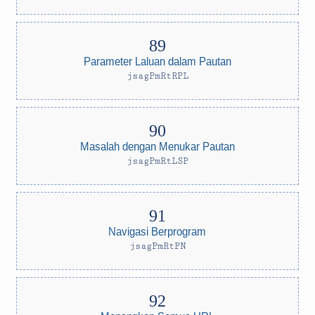
Parameter Laluan dalam Pautan
jsagPmRtRPL
Masalah dengan Menukar Pautan
jsagPmRtLSP
Navigasi Berprogram
jsagPmRtPN