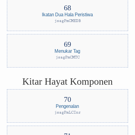
Ikatan Dua Hala Peristiwa
jsagPmCMEDB
Menukar Tag
jsagPmCMTC
Kitar Hayat Komponen
Pengenalan
jsagPmLCInr