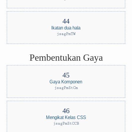
Ikatan dua hala
jsagPmTW
Pembentukan Gaya
Gaya Komponen
jsagPmStCm
Mengikat Kelas CSS
jsagPmStCCB