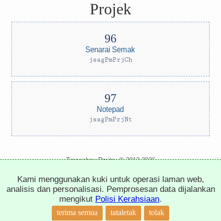
Projek
Senarai Semak
jsagPmPrjCh
Notepad
jsagPmPrjNt
Trepachev Dmitry © 2012-2026
t.me/trepachev_dmitry
Kami menggunakan kuki untuk operasi laman web,
dasar privasi
tentukan kuki
analisis dan personalisasi. Pemprosesan data dijalankan
mengikut
Polisi Kerahsiaan
.
↑
terima semua
tataletak
tolak