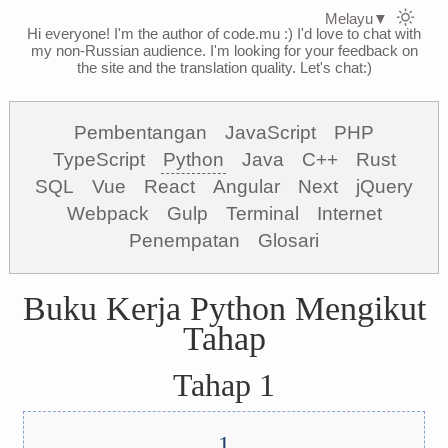
Melayu
▼
Hi everyone! I'm the author of code.mu :)
I'd love to chat with
my non-Russian audience. I'm looking for your feedback on
the site and the translation quality. Let's chat:)
Pembentangan
JavaScript
PHP
TypeScript
Python
Java
C++
Rust
SQL
Vue
React
Angular
Next
jQuery
Webpack
Gulp
Terminal
Internet
Penempatan
Glosari
Buku Kerja Python Mengikut
Tahap
Tahap 1