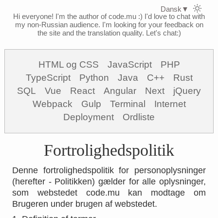
Dansk
▼
Hi everyone! I'm the author of code.mu :)
I'd love to chat with
my non-Russian audience. I'm looking for your feedback on
the site and the translation quality. Let's chat:)
HTML og CSS
JavaScript
PHP
TypeScript
Python
Java
C++
Rust
SQL
Vue
React
Angular
Next
jQuery
Webpack
Gulp
Terminal
Internet
Deployment
Ordliste
Fortrolighedspolitik
Denne fortrolighedspolitik for personoplysninger
(herefter - Politikken) gælder for alle oplysninger,
som webstedet code.mu kan modtage om
Brugeren under brugen af webstedet.