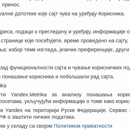
 пренос.
уалне датотеке које сајт чува на уређају Корисника.
дреса, подаци о прегледачу и уређају, информације о
 странице које посећујете, време проведено на сајту,
а: избор теме изгледа, језичке преференције, други
 рад функционалности сајта и чување корисничких п
и понашање корисника и побољшали рад сајта.
ika
сти Yandex.Metrika за анализу понашања кори
осетама, укључујући информације о томе како корисн
и Yandex на територији Руске Федерације. Сервис 
РФ о заштити личних података.
тке у складу са својом
Политиком приватности