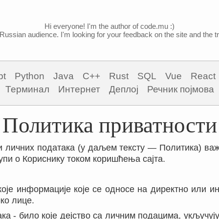
Hi everyone! I'm the author of code.mu :)
Russian audience. I'm looking for your feedback on the site and the tra
pt
Python
Java
C++
Rust
SQL
Vue
React
Терминал
Интернет
Деплој
Речник појмова
Политика приватности
 личних података (у даљем тексту — Политика) важ
упи о Кориснику током коришћења сајта.
 које информације које се односе на директно или 
ко лице.
ака - било које дејство са личним подацима, укључу