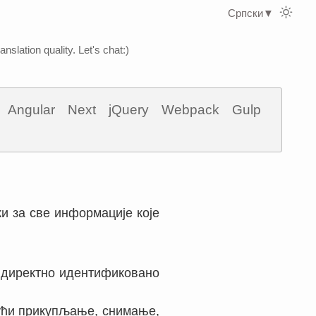
Српски
▼
nslation quality. Let's chat:)
Angular
Next
jQuery
Webpack
Gulp
и за све информације које
индиректно идентификовано
јући прикупљање, снимање,