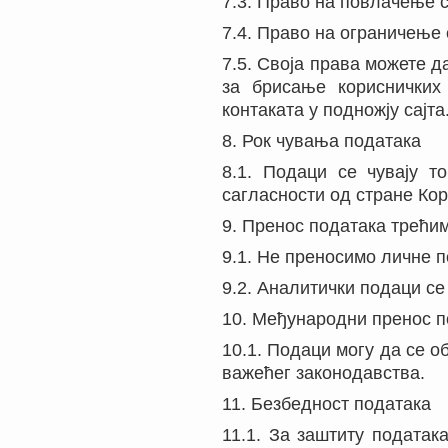
7.3. Право на повлачење с
7.4. Право на ограничење 
7.5. Своја права можете 
за брисање корисничких
контаката у подножју сајта
8. Рок чувања података
8.1. Подаци се чувају 
сагласности од стране Кор
9. Пренос података трећи
9.1. Не преносимо личне 
9.2. Аналитички подаци се
10. Међународни пренос п
10.1. Подаци могу да се о
важећег законодавства.
11. Безбедност података
11.1. За заштиту подата