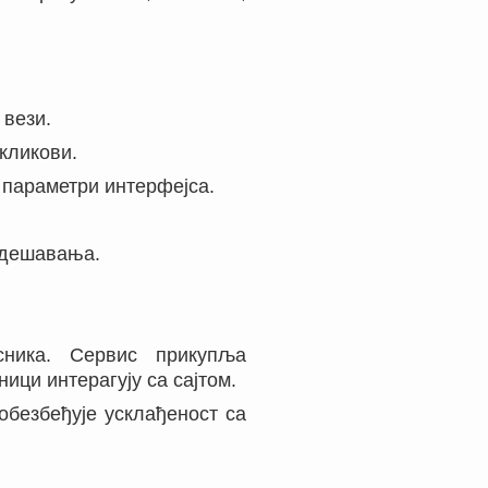
 вези.
 кликови.
 параметри интерфејса.
одешавања.
сника. Сервис прикупља
ици интерагују са сајтом.
обезбеђује усклађеност са