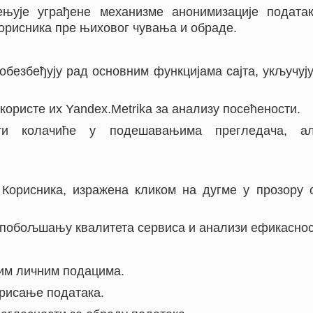
мењује уграђене механизме анонимизације податак
корисника пре њиховог чувања и обраде.
 обезбеђују рад основним функцијама сајта, укључуј
 користе их Yandex.Metrika за анализу посећености.
ити колачиће у подешавањима прегледача, а
т Корисника, изражена кликом на дугме у прозор
у побољшању квалитета сервиса и анализи ефикасност
јим личним подацима.
брисање података.