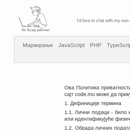
I'd love to chat with my non-
Маркирање
JavaScript
PHP
TypeScri
Ова Политика приватности
сајт code.mu може да прик
1. Дефиниције термина
1.1. Лични подаци - било
или идентификујуће физич
1.2. Обрада личних подат