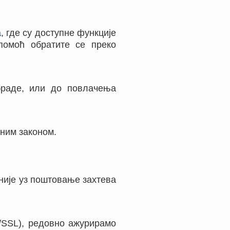
а
, где су доступне функције
помоћ обратите се преко
браде, или до повлачења
еним законом.
уније уз поштовање захтева
/SSL), редовно ажурирамо