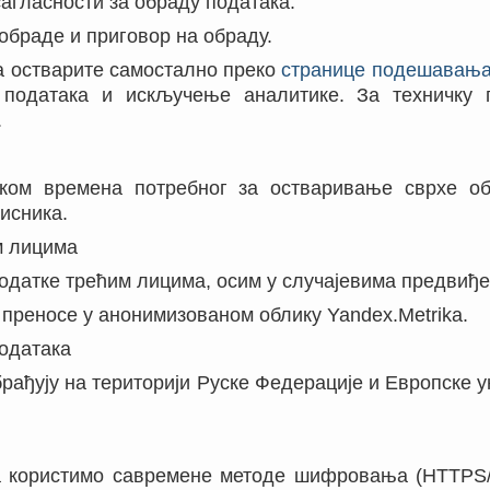
агласности за обраду података.
обраде и приговор на обраду.
да остварите самостално преко
странице подешавањ
 података и искључење аналитике. За техничку 
.
током времена потребног за остваривање сврхе о
исника.
м лицима
податке трећим лицима, осим у случајевима предвиђ
 преносе у анонимизованом облику Yandex.Metrika.
одатака
брађују на територији Руске Федерације и Европске 
ка користимо савремене методе шифровања (HTTPS