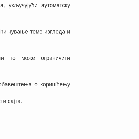
а, укључујући аутоматску
ући чување теме изгледа и
ли то може ограничити
у обавештења о коришћењу
и сајта.