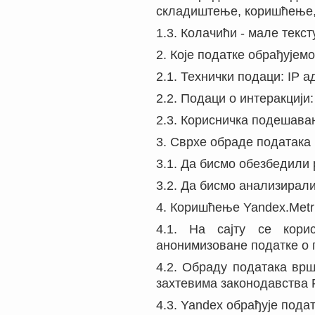
складиштење, коришћење,
1.3. Колачићи - мале текст
2. Које податке обрађујемо
2.1. Технички подаци: IP а
2.2. Подаци о интеракцији:
2.3. Корисничка подешавањ
3. Сврхе обраде података
3.1. Да бисмо обезбедили
3.2. Да бисмо анализирал
4. Коришћење Yandex.Metr
4.1. На сајту се кори
анонимизоване податке о п
4.2. Обраду података врш
захтевима законодавства 
4.3. Yandex обрађује пода