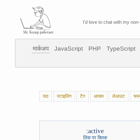
I'd love to chat with my non-
मार्कअप
JavaScript
PHP
TypeScript
पाठ
स्टाइलिंग
टैग
आयाम
लेआउट
चय
:active
लिंक पर क्लिक