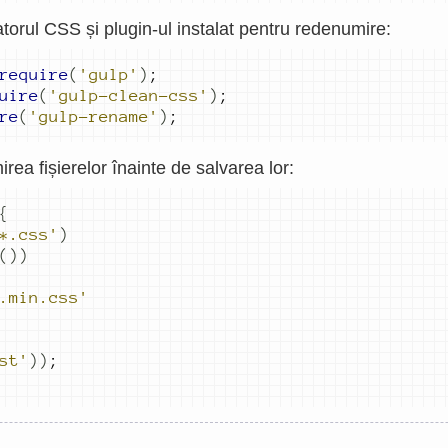
rul CSS și plugin-ul instalat pentru redenumire:
require
(
'gulp'
)
;
uire
(
'gulp-clean-css'
)
;
re
(
'gulp-rename'
)
;
a fișierelor înainte de salvarea lor:
{
*.css'
)
())
.min.css'
st'
))
;