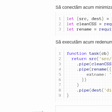
Să conectăm acum minimizato
let
{
src
,
dest
}
=
let
cleanCSS
=
req
let
rename
=
requi
Să executăm acum redenumire
function
task
(
cb
)
return
src
(
'src/
.
pipe
(
cleanCSS
.
pipe
(
rename
({
extname
:
'
})
)
.
pipe
(
dest
(
'di
}