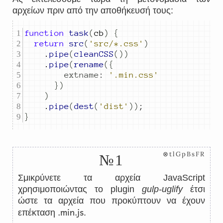
αρχείων πριν από την αποθήκευσή τους:
function
task
(
cb
)
{
return
src
(
'src/*.css'
)
.
pipe
(
cleanCSS
())
.
pipe
(
rename
({
extname
:
'.min.css'
})
)
.
pipe
(
dest
(
'dist'
))
;
}
⊗tlGpBsFR
№1
Σμικρύνετε τα αρχεία JavaScript
χρησιμοποιώντας το plugin
gulp-uglify
έτσι
ώστε τα αρχεία που προκύπτουν να έχουν
.min.js
επέκταση
.