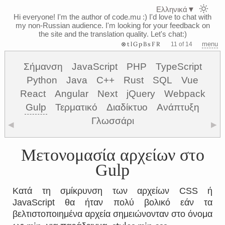
Ελληνικά
▼
Hi everyone! I'm the author of code.mu :)
I'd love to chat with
my non-Russian audience. I'm looking for your feedback on
the site and the translation quality. Let's chat:)
⊗tlGpBsFR
menu
11 of 14
Σήμανση
JavaScript
PHP
TypeScript
Python
Java
C++
Rust
SQL
Vue
React
Angular
Next
jQuery
Webpack
Gulp
Τερματικό
Διαδίκτυο
Ανάπτυξη
Γλωσσάρι
◀
▶
Μετονομασία αρχείων στο
Gulp
Κατά τη σμίκρυνση των αρχείων CSS ή
JavaScript θα ήταν πολύ βολικό εάν τα
βελτιστοποιημένα αρχεία σημειώνονταν στο όνομα