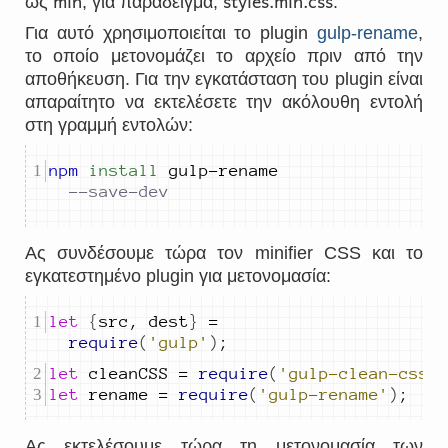
min
styles.min.css
ως
, για παράδειγμα,
.
Για αυτό χρησιμοποιείται το plugin
gulp-rename
,
το οποίο μετονομάζει το αρχείο πριν από την
αποθήκευση. Για την εγκατάσταση του plugin είναι
απαραίτητο να εκτελέσετε την ακόλουθη εντολή
στη γραμμή εντολών:
npm
install
 gulp-rename 
--save-dev
Ας συνδέσουμε τώρα τον minifier CSS και το
εγκατεστημένο plugin για μετονομασία:
let
{
src
,
dest
}
=
require
(
'gulp'
)
;
let
cleanCSS
=
require
(
'gulp-clean-css'
let
rename
=
require
(
'gulp-rename'
)
;
Ας εκτελέσουμε τώρα τη μετονομασία των