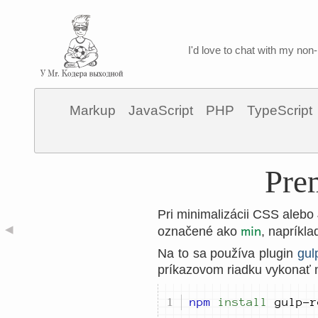
I'd love to chat with my non-
Markup
JavaScript
PHP
TypeScript
Pre
Pri minimalizácii CSS alebo
min
◀
označené ako
, napríkl
Na to sa používa plugin
gul
príkazovom riadku vykonať n
npm
install
 gulp-r