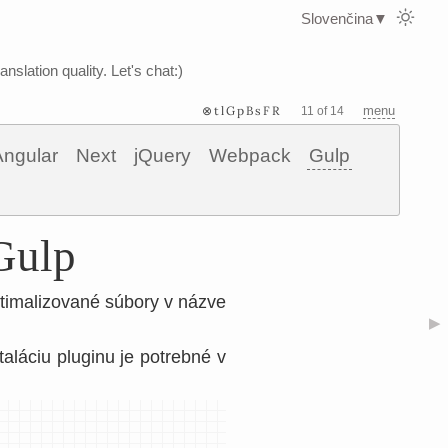
Slovenčina
▼
nslation quality. Let's chat:)
⊗tlGpBsFR
menu
11 of 14
Angular
Next
jQuery
Webpack
Gulp
Gulp
ptimalizované súbory v názve
▶
aláciu pluginu je potrebné v