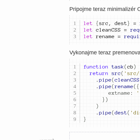
Pripojme teraz minimalizér
let
{
src
,
dest
}
=
let
cleanCSS
=
req
let
rename
=
requi
Vykonajme teraz premenovan
function
task
(
cb
)
return
src
(
'src/
.
pipe
(
cleanCSS
.
pipe
(
rename
({
extname
:
'
})
)
.
pipe
(
dest
(
'di
}