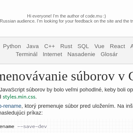
Hi everyone! I'm the author of code.mu :)
Russian audience. I'm looking for your feedback on the site and the tra
Python
Java
C++
Rust
SQL
Vue
React
Terminál
Internet
Nasadenie
Glosár
menovávanie súborov v 
 JavaScript súborov by bolo veľmi pohodlné, keby boli o
styles.min.css
ad
.
p-rename
, ktorý premenuje súbor pred uložením. Na inšt
asledujúci príkaz:
ename 
--save-dev