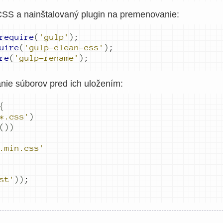
 CSS a nainštalovaný plugin na premenovanie:
require
(
'gulp'
)
;
uire
(
'gulp-clean-css'
)
;
re
(
'gulp-rename'
)
;
ie súborov pred ich uložením:
{
*.css'
)
())
.min.css'
st'
))
;