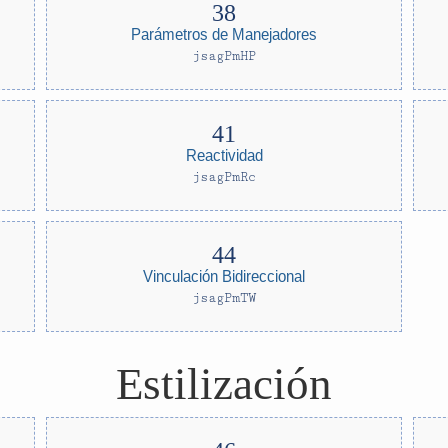
Parámetros de Manejadores
jsagPmHP
Reactividad
jsagPmRc
Vinculación Bidireccional
jsagPmTW
Estilización