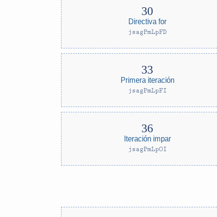
Directiva for
jsagPmLpFD
Primera iteración
jsagPmLpFI
Iteración impar
jsagPmLpOI