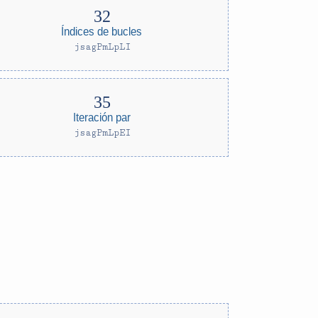
Índices de bucles
jsagPmLpLI
Iteración par
jsagPmLpEI