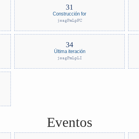
Construcción for
jsagPmLpFC
Última iteración
jsagPmLpLI
Eventos