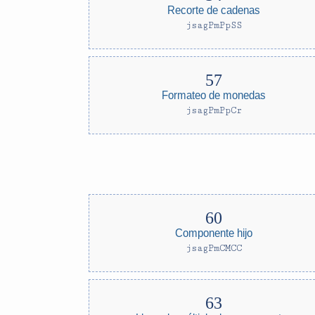
Recorte de cadenas
jsagPmPpSS
Formateo de monedas
jsagPmPpCr
Componente hijo
jsagPmCMCC