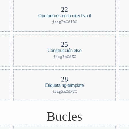
Operadores en la directiva if
jsagPmCdIDO
Construcción else
jsagPmCdEC
Etiqueta ng-template
jsagPmCdNTT
Bucles