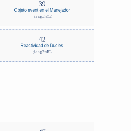
Objeto event en el Manejador
jsagPmOE
Reactividad de Bucles
jsagPmRL