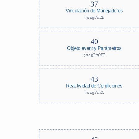
Vinculación de Manejadores
jsagPmEH
Objeto event y Parámetros
jsagPmOEP
Reactividad de Condiciones
jsagPmRC