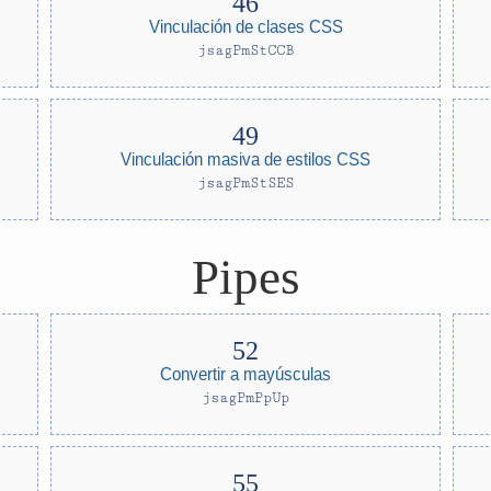
Vinculación de clases CSS
jsagPmStCCB
Vinculación masiva de estilos CSS
jsagPmStSES
Pipes
Convertir a mayúsculas
jsagPmPpUp