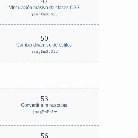
Vinculación masiva de clases CSS
jsagPmStSEC
Cambio dinámico de estilos
jsagPmStDSC
Convertir a minúsculas
jsagPmPpLw