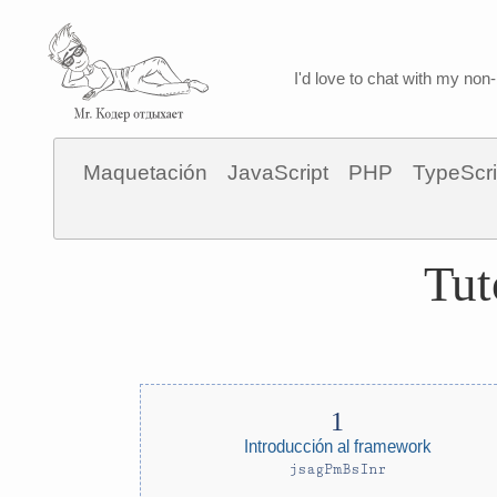
I'd love to chat with my non-
Maquetación
JavaScript
PHP
TypeScri
Tut
Introducción al framework
jsagPmBsInr