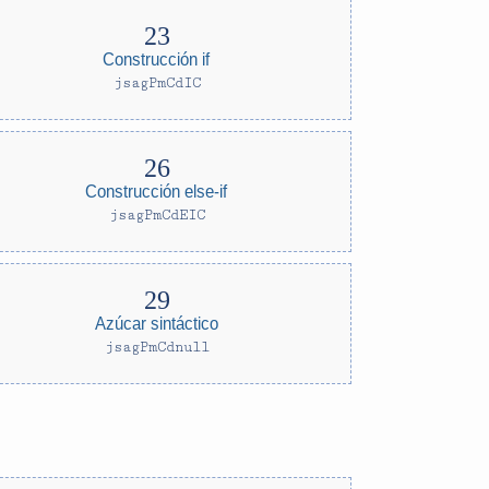
Construcción if
jsagPmCdIC
Construcción else-if
jsagPmCdEIC
Azúcar sintáctico
jsagPmCdnull