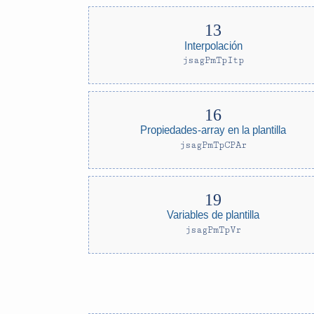
Interpolación
jsagPmTpItp
Propiedades-array en la plantilla
jsagPmTpCPAr
Variables de plantilla
jsagPmTpVr