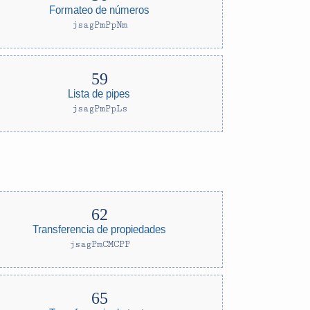
Formateo de números
jsagPmPpNm
Lista de pipes
jsagPmPpLs
Transferencia de propiedades
jsagPmCMCPP