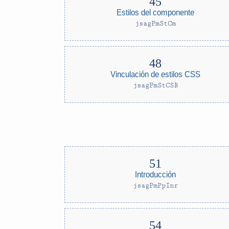
Estilos del componente
jsagPmStCm
Vinculación de estilos CSS
jsagPmStCSB
Introducción
jsagPmPpInr