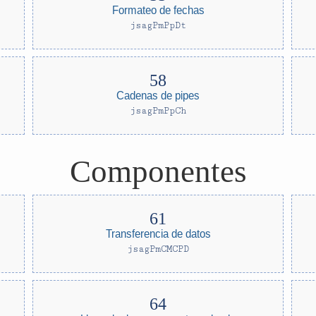
Formateo de fechas
jsagPmPpDt
Cadenas de pipes
jsagPmPpCh
Componentes
Transferencia de datos
jsagPmCMCPD