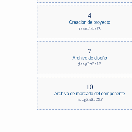
Creación de proyecto
jsagPmBsPC
Archivo de diseño
jsagPmBsLF
Archivo de marcado del componente
jsagPmBsCMF