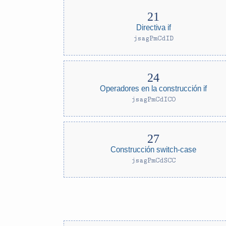
Directiva if
jsagPmCdID
Operadores en la construcción if
jsagPmCdICO
Construcción switch-case
jsagPmCdSCC