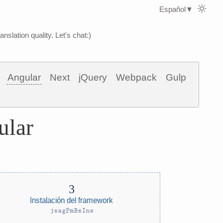
Español
▼
nslation quality. Let's chat:)
Angular
Next
jQuery
Webpack
Gulp
ular
Instalación del framework
jsagPmBsIns