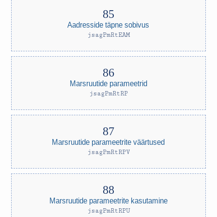
Aadresside täpne sobivus
jsagPmRtEAM
Marsruutide parameetrid
jsagPmRtRP
Marsruutide parameetrite väärtused
jsagPmRtRPV
Marsruutide parameetrite kasutamine
jsagPmRtRPU