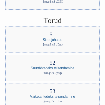
jsagPmStDSC
Torud
Sissejuhatus
jsagPmPpInr
Suurtähtedeks teisendamine
jsagPmPpUp
Väiketähtedeks teisendamine
jsagPmPpLw