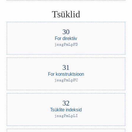
Tsüklid
For direktiiv
jsagPmLpFD
For konstruktsioon
jsagPmLpFC
Tsüklite indeksid
jsagPmLpLI