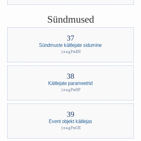
Sündmused
Sündmuste käitlejate sidumine
jsagPmEH
Käitlejate parameetrid
jsagPmHP
Event objekt käitlejas
jsagPmOE