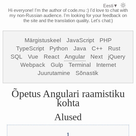
Eesti
▼
Hi everyone! I'm the author of code.mu :)
I'd love to chat with
my non-Russian audience. I'm looking for your feedback on
the site and the translation quality. Let's chat:)
Märgistuskeel
JavaScript
PHP
TypeScript
Python
Java
C++
Rust
SQL
Vue
React
Angular
Next
jQuery
Webpack
Gulp
Terminal
Internet
Juurutamine
Sõnastik
Õpetus Angulari raamistiku
kohta
Alused