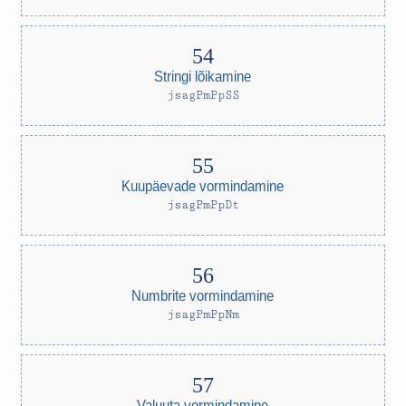
Stringi lõikamine
jsagPmPpSS
Kuupäevade vormindamine
jsagPmPpDt
Numbrite vormindamine
jsagPmPpNm
Valuuta vormindamine