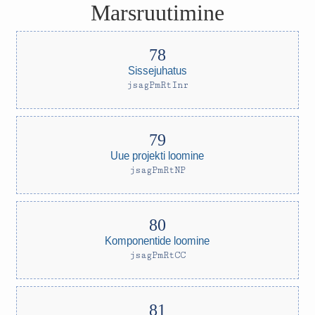
Marsruutimine
Sissejuhatus
jsagPmRtInr
Uue projekti loomine
jsagPmRtNP
Komponentide loomine
jsagPmRtCC