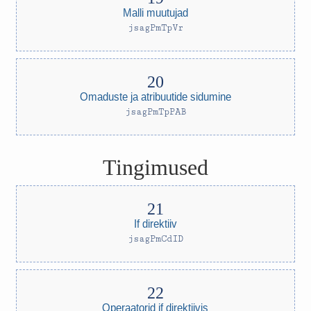
Malli muutujad
jsagPmTpVr
Omaduste ja atribuutide sidumine
jsagPmTpPAB
Tingimused
If direktiiv
jsagPmCdID
Operaatorid if direktiivis