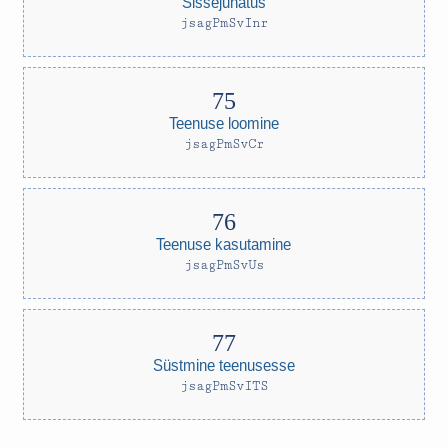
Sissejuhatus
jsagPmSvInr
Teenuse loomine
jsagPmSvCr
Teenuse kasutamine
jsagPmSvUs
Süstmine teenusesse
jsagPmSvITS