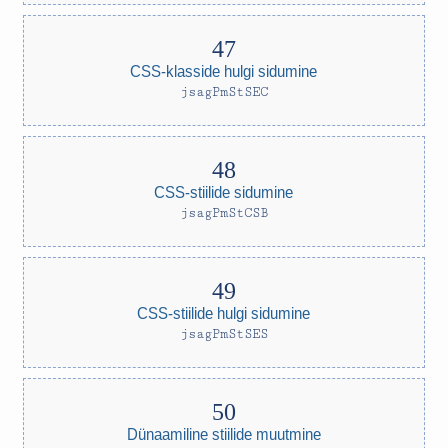
CSS-klasside hulgi sidumine
jsagPmStSEC
CSS-stiilide sidumine
jsagPmStCSB
CSS-stiilide hulgi sidumine
jsagPmStSES
Dünaamiline stiilide muutmine