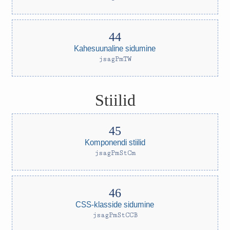
Kahesuunaline sidumine
jsagPmTW
Stiilid
Komponendi stiilid
jsagPmStCm
CSS-klasside sidumine
jsagPmStCCB