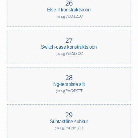
Else-if konstruktsioon
jsagPmCdEIC
Switch-case konstruktsioon
jsagPmCdSCC
Ng-template silt
jsagPmCdNTT
Süntaktiline suhkur
jsagPmCdnull