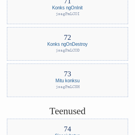
Konks ngOnInit
jsagPmLCOI
Konks ngOnDestroy
jsagPmLCOD
Mitu konksu
jsagPmLCSH
Teenused