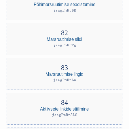
Põhimarsruutimise seadistamine
jsagPmRtBR
Marsruutimise sildi
jsagPmRtTg
Marsruutimise lingid
jsagPmRtLn
Aktiivsete linkide stiilimine
jsagPmRtALS