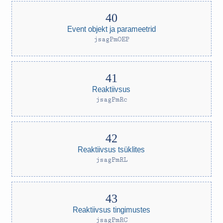
Event objekt ja parameetrid
jsagPmOEP
Reaktiivsus
jsagPmRc
Reaktiivsus tsüklites
jsagPmRL
Reaktiivsus tingimustes
jsagPmRC