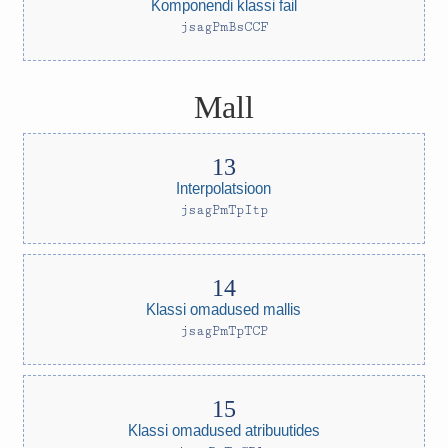
Komponendi klassi fail
jsagPmBsCCF
Mall
Interpolatsioon
jsagPmTpItp
Klassi omadused mallis
jsagPmTpTCP
Klassi omadused atribuutides