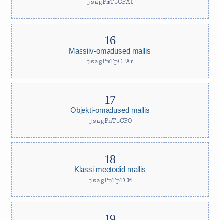
jsagPmTpCPAt
Massiiv-omadused mallis
jsagPmTpCPAr
Objekti-omadused mallis
jsagPmTpCPO
Klassi meetodid mallis
jsagPmTpTCM