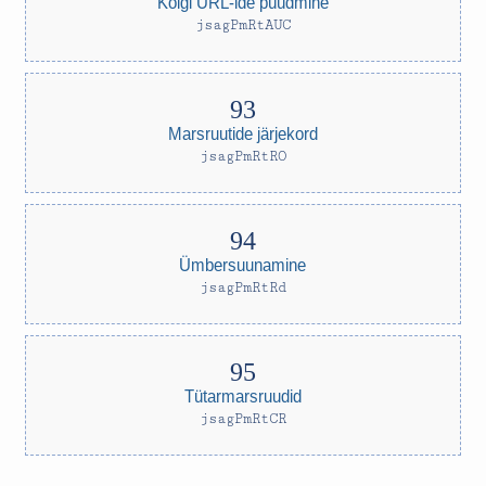
Kõigi URL-ide püüdmine
jsagPmRtAUC
Marsruutide järjekord
jsagPmRtRO
Ümbersuunamine
jsagPmRtRd
Tütarmarsruudid
jsagPmRtCR