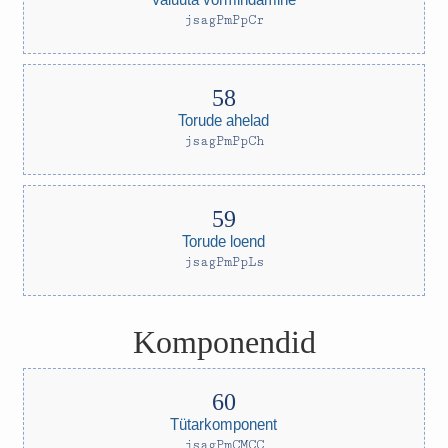
jsagPmPpCr
Torude ahelad
jsagPmPpCh
Torude loend
jsagPmPpLs
Komponendid
Tütarkomponent
jsagPmCMCC