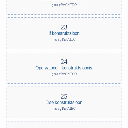
jsagPmCdIDO
If konstruktsioon
jsagPmCdIC
Operaatorid if konstruktsioonis
jsagPmCdICO
Else konstruktsioon
jsagPmCdEC