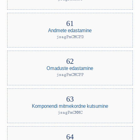
Andmete edastamine
jsagPmCMCPD
Omaduste edastamine
jsagPmCMCPP
Komponendi mitmekordne kutsumine
jsagPmCMMC