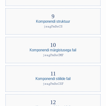
Komponendi struktuur
jsagPmBsCS
Komponendi märgistusega fail
jsagPmBsCMF
Komponendi stiilide fail
jsagPmBsCSF