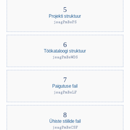
Projekti struktuur
jsagPmBsPS
Töökataloogi struktuur
jsagPmBsWDS
Paigutuse fail
jsagPmBsLF
Ühiste stiilide fail
jsagPmBsCSF