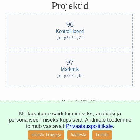
Projektid
Kontroll-loend
jsagPmPrjCh
Märkmik
jsagPmPrjNt
Trepachev Dmitry © 2012-2026
t.me/trepachev_dmitry
Me kasutame saidi toimimiseks, analüüsi ja
privaatsuspoliitika
seadista küpsiseid
personaliseerimiseks küpsiseid. Andmete töötlemine
toimub vastavalt
Privaatsuspoliitikale
.
↑
nõustu kõigega
häälesta
keeldu