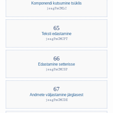
Komponendi kutsumine tsüklis
jsagPmCMLC
Teksti edastamine
jsagPmCMCPT
Edastamine setterisse
jsagPmCMCSP
Andmete väljastamine järglasest
jsagPmCMCDE