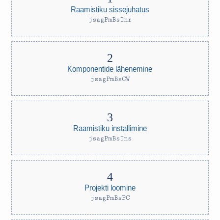
Raamistiku sissejuhatus
jsagPmBsInr
Komponentide lähenemine
jsagPmBsCW
Raamistiku installimine
jsagPmBsIns
Projekti loomine
jsagPmBsPC