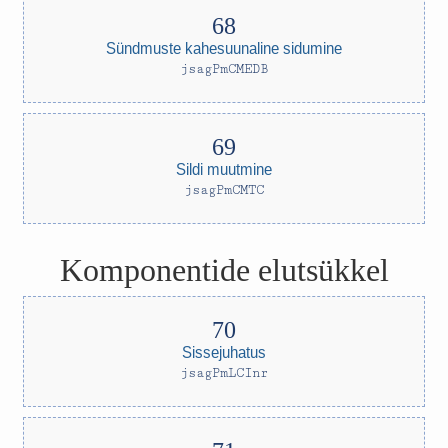
Sündmuste kahesuunaline sidumine
jsagPmCMEDB
Sildi muutmine
jsagPmCMTC
Komponentide elutsükkel
Sissejuhatus
jsagPmLCInr