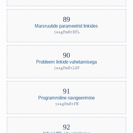
Marsruutide parameetrid linkides
jsagPmRtRPL
Probleem linkide vahetamisega
jsagPmRtLSP
Programmiline navigeerimine
jsagPmRtPN