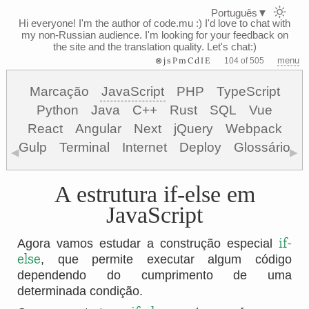
Português
▼
Hi everyone! I'm the author of code.mu :)
I'd love to chat with
my non-Russian audience. I'm looking for your feedback on
the site and the translation quality. Let's chat:)
⊗jsPmCdIE
menu
104 of 505
Marcação
JavaScript
PHP
TypeScript
Python
Java
C++
Rust
SQL
Vue
React
Angular
Next
jQuery
Webpack
Gulp
Terminal
Internet
Deploy
Glossário
◀
▶
A estrutura if-else em
JavaScript
if-
Agora vamos estudar a construção especial
else
, que permite executar algum código
dependendo do cumprimento de uma
determinada condição.