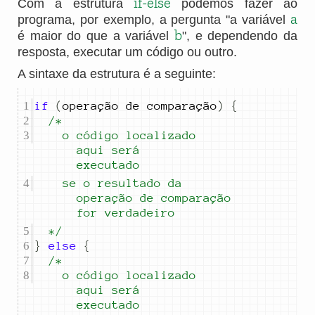
if-else
Com a estrutura
podemos fazer ao
a
programa, por exemplo, a pergunta "a variável
b
é maior do que a variável
", e dependendo da
resposta, executar um código ou outro.
A sintaxe da estrutura é a seguinte:
if
(
opera
çã
o
de
compara
çã
o
)
{
		o código localizado 
aqui será 
executado
		se o resultado da 
operação de 
comparação 
for verdadeiro
	*/
}
else
{
		o código localizado 
aqui será 
executado