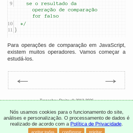
		se o resultado da 
operação de 
comparação 
for falso
	*/
}
Para operações de comparação em JavaScript,
existem muitos operadores. Vamos começar a
estudá-los.
←
→
Trepachev Dmitry © 2012-2026
t.me/trepachev_dmitry
Nós usamos cookies para o funcionamento do site,
política de privacidade
configurar cookies
análises e personalização. O processamento de dados é
realizado de acordo com a
Política de Privacidade
.
aceitar todas
configurar
rejeitar