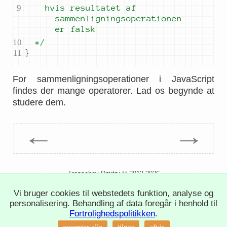
		hvis resultatet af 
sammenligningsoperationen 
er falsk
	*/
}
For sammenligningsoperationer i JavaScript
findes der mange operatorer. Lad os begynde at
studere dem.
←
→
Trepachev Dmitry © 2012-2026
t.me/trepachev_dmitry
Vi bruger cookies til webstedets funktion, analyse og
fortrolighedspolitik
indstil cookies
personalisering. Behandling af data foregår i henhold til
Fortrolighedspolitikken
.