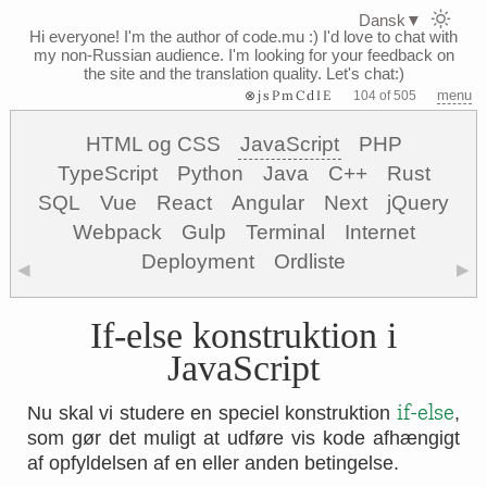
Dansk
▼
Hi everyone! I'm the author of code.mu :)
I'd love to chat with
my non-Russian audience. I'm looking for your feedback on
the site and the translation quality. Let's chat:)
⊗jsPmCdIE
menu
104 of 505
HTML og CSS
JavaScript
PHP
TypeScript
Python
Java
C++
Rust
SQL
Vue
React
Angular
Next
jQuery
Webpack
Gulp
Terminal
Internet
Deployment
Ordliste
◀
▶
If-else konstruktion i
JavaScript
if-else
Nu skal vi studere en speciel konstruktion
,
som gør det muligt at udføre vis kode afhængigt
af opfyldelsen af en eller anden betingelse.