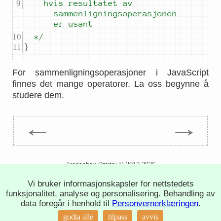
		hvis resultatet av 
sammenligningsoperasjonen 
er usant
	*/
}
For sammenligningsoperasjoner i JavaScript
finnes det mange operatorer. La oss begynne å
studere dem.
←
→
Trepachev Dmitry © 2012-2026
t.me/trepachev_dmitry
Vi bruker informasjonskapsler for nettstedets
personvernregler
innstillinger for informasjonskapsler
funksjonalitet, analyse og personalisering. Behandling av
data foregår i henhold til
Personvernerklæringen
.
godta alle
tilpass
avvis