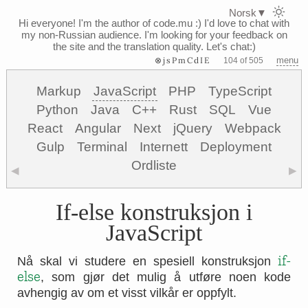
Norsk
▼
Hi everyone! I'm the author of code.mu :)
I'd love to chat with
my non-Russian audience. I'm looking for your feedback on
the site and the translation quality. Let's chat:)
⊗jsPmCdIE
menu
104 of 505
Markup
JavaScript
PHP
TypeScript
Python
Java
C++
Rust
SQL
Vue
React
Angular
Next
jQuery
Webpack
Gulp
Terminal
Internett
Deployment
Ordliste
◀
▶
If-else konstruksjon i
JavaScript
if-
Nå skal vi studere en spesiell konstruksjon
else
, som gjør det mulig å utføre noen kode
avhengig av om et visst vilkår er oppfylt.