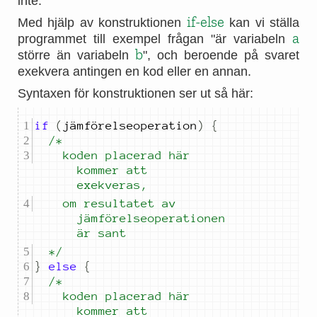
inte.
if-else
Med hjälp av konstruktionen
kan vi ställa
a
programmet till exempel frågan "är variabeln
b
större än variabeln
", och beroende på svaret
exekvera antingen en kod eller en annan.
Syntaxen för konstruktionen ser ut så här:
if
(
j
ä
mf
ö
relseoperation
)
{
		koden placerad här 
kommer att 
exekveras,
		om resultatet av 
jämförelseoperationen 
är sant
	*/
}
else
{
		koden placerad här 
kommer att 