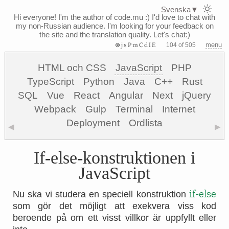
Svenska
▼
Hi everyone! I'm the author of code.mu :)
I'd love to chat with
my non-Russian audience. I'm looking for your feedback on
the site and the translation quality. Let's chat:)
⊗jsPmCdIE
menu
104 of 505
HTML och CSS
JavaScript
PHP
TypeScript
Python
Java
C++
Rust
SQL
Vue
React
Angular
Next
jQuery
Webpack
Gulp
Terminal
Internet
Deployment
Ordlista
◀
▶
If-else-konstruktionen i
JavaScript
if-else
Nu ska vi studera en speciell konstruktion
som gör det möjligt att exekvera viss kod
beroende på om ett visst villkor är uppfyllt eller