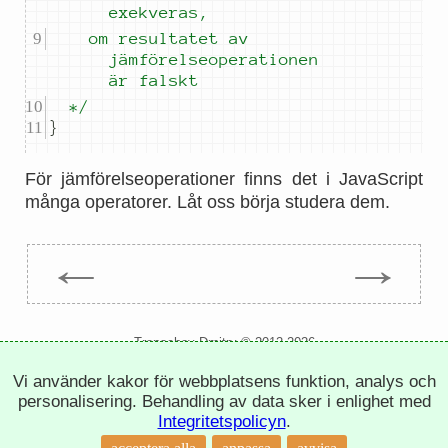
exekveras,
		om resultatet av 
jämförelseoperationen 
är falskt
	*/
}
För jämförelseoperationer finns det i JavaScript
många operatorer. Låt oss börja studera dem.
←
→
Trepachev Dmitry © 2012-2026
t.me/trepachev_dmitry
Vi använder kakor för webbplatsens funktion, analys och
integritetspolicy
inställningar för cookies
personalisering. Behandling av data sker i enlighet med
Integritetspolicyn
.