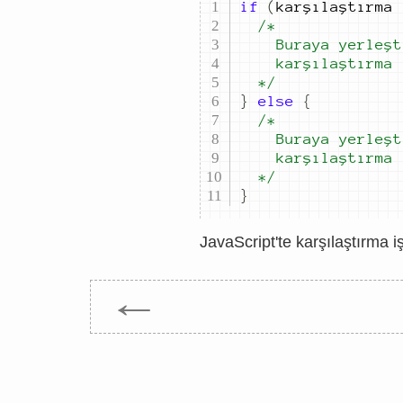
if
(
kar
şı
la
ş
t
ı
rma
		karşılaştırma
	*/
}
else
{
		karşılaştırma
	*/
}
JavaScript'te karşılaştırma 
←