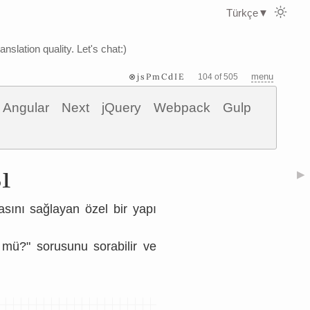
Türkçe
▼
nslation quality. Let's chat:)
⊗jsPmCdIE
menu
104 of 505
Angular
Next
jQuery
Webpack
Gulp
ı
▶
asını sağlayan özel bir yapı
mü?" sorusunu sorabilir ve