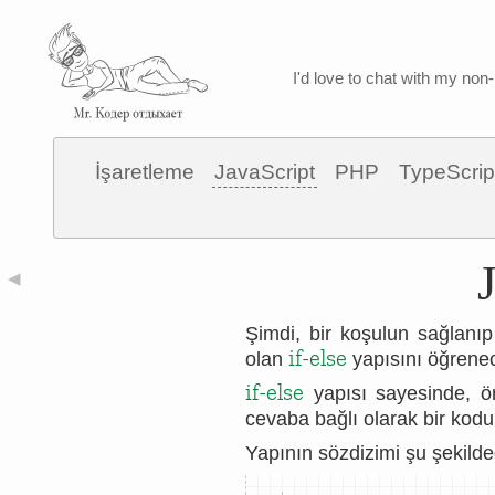
I'd love to chat with my non-
İşaretleme
JavaScript
PHP
TypeScrip
◀
Şimdi, bir koşulun sağlanıp
if-else
olan
yapısını öğrene
if-else
yapısı sayesinde, ö
cevaba bağlı olarak bir kodu v
Yapının sözdizimi şu şekilde