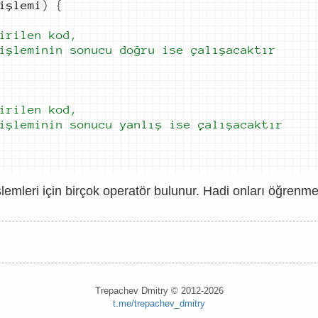
i
ş
lemi
)
{
 işleminin 
sonucu doğru 
ise çalışacaktır
 işleminin 
sonucu yanlış 
ise çalışacaktır
işlemleri için birçok operatör bulunur. Hadi onları öğrenm
Trepachev Dmitry © 2012-2026
t.me/trepachev_dmitry