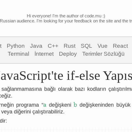
Hi everyone! I'm the author of code.mu :)
Russian audience. I'm looking for your feedback on the site and the tra
t
Python
Java
C++
Rust
SQL
Vue
React
Terminal
İnternet
Deploy
Terimler Sözlüğü
JavaScript'te if-else Yapıs
 sağlanmamasına bağlı olarak bazı kodların çalıştırılm
ceğiz.
a
b
rneğin programa "
değişkeni
değişkeninden büyük 
eya diğerini çalıştırabiliriz.
dir: