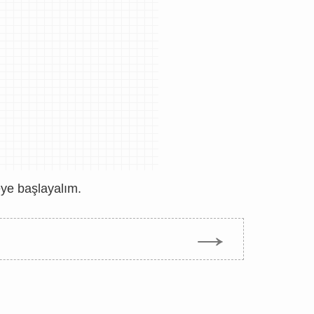
eye başlayalım.
→