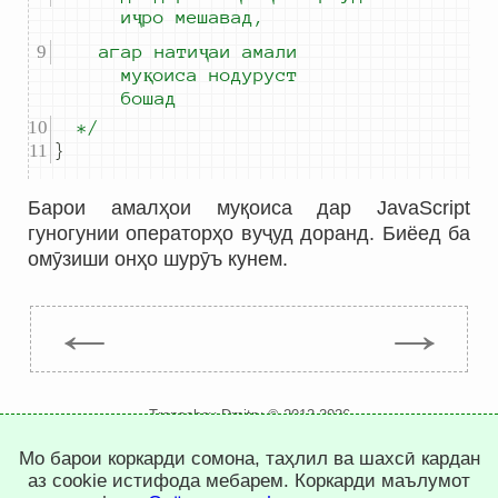
иҷро мешавад,
		агар натиҷаи амали 
муқоиса нодуруст 
бошад
	*/
}
Барои амалҳои муқоиса дар JavaScript
гуногунии операторҳо вуҷуд доранд. Биёед ба
омӯзиши онҳо шурӯъ кунем.
←
→
Trepachev Dmitry © 2012-2026
t.me/trepachev_dmitry
Мо барои коркарди сомона, таҳлил ва шахсӣ кардан
сиёсати махфият
танзими кукиҳо
аз cookie истифода мебарем. Коркарди маълумот