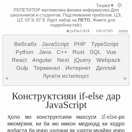
Тоҷикӣ
▼
РЕПЕТИТОР математика физика информатика
Для
школьников и студентов. Подтягивание пробелов. ЦЭ,
ЦТ, ОГЭ, ЕГЭ.
Идет набор на
ЛЕТО
. Жмите для
подробностей:)
⊗jsPmCdIE
menu
104 of 505
Вебсабз
JavaScript
PHP
TypeScript
Python
Java
C++
Rust
SQL
Vue
React
Angular
Next
jQuery
Webpack
Gulp
Терминал
Интернет
Деплой
Луғати истилоҳот
◀
▶
Конструктсияи if-else дар
JavaScript
if-else
Ҳоло мо конструктсияи махсуси
-ро
меомӯзем, ки ба мо имкон медиҳад ки кодро
вобаста ба иҷро шудани як шарти муайян иҷро