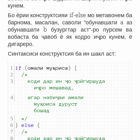
кунем.
if-else
Бо ёрии конструктсияи
мо метавонем ба
a
барнома, масалан, саволи "обунавшати
аз
b
обунавшати
бузургтар аст"-ро пурсем ва
вобаста ба ҷавоб ё як кодро иҷро кунем, ё
дигареро.
Синтаксиси конструктсия ба ин шакл аст:
if
(
омали муқоиса
)
{
		коди дар ин ҷо ҷойгиршуда 
иҷро мешавад,
		агар натиҷаи амали 
муқоиса дуруст 
бошад
	*/
}
else
{
		коди дар ин ҷо ҷойгиршуда 