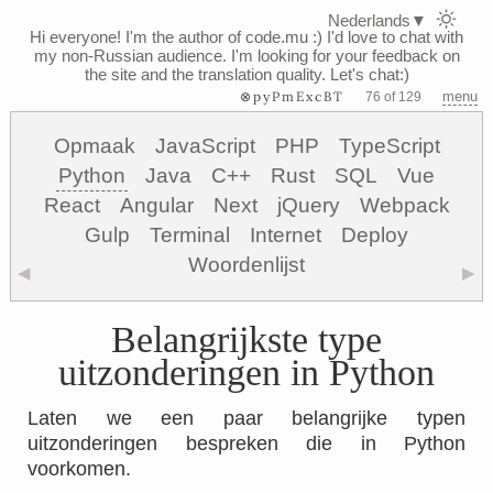
Nederlands
▼
Hi everyone! I'm the author of code.mu :)
I'd love to chat with
my non-Russian audience. I'm looking for your feedback on
the site and the translation quality. Let's chat:)
⊗pyPmExcBT
menu
76 of 129
Opmaak
JavaScript
PHP
TypeScript
Python
Java
C++
Rust
SQL
Vue
React
Angular
Next
jQuery
Webpack
Gulp
Terminal
Internet
Deploy
Woordenlijst
◀
▶
Belangrijkste type
uitzonderingen in Python
Laten we een paar belangrijke typen
uitzonderingen bespreken die in Python
voorkomen.