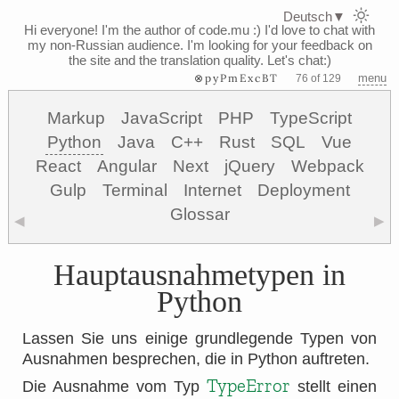
Deutsch
▼
Hi everyone! I'm the author of code.mu :)
I'd love to chat with
my non-Russian audience. I'm looking for your feedback on
the site and the translation quality. Let's chat:)
⊗pyPmExcBT
menu
76 of 129
Markup
JavaScript
PHP
TypeScript
Python
Java
C++
Rust
SQL
Vue
React
Angular
Next
jQuery
Webpack
Gulp
Terminal
Internet
Deployment
Glossar
◀
▶
Hauptausnahmetypen in
Python
Lassen Sie uns einige grundlegende Typen von
Ausnahmen besprechen, die in Python auftreten.
TypeError
Die Ausnahme vom Typ
stellt einen