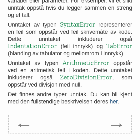
variabel eller parameter. For eksempel, vil et slikt
unntak oppstå hvis du legger sammen en streng
og et tall.
SyntaxError
Unntaket av typen
representerer
en feil som oppstår ved feil skrivemåte av kode.
Dette unntaket inkluderer også
IndentationError
TabError
(feil innrykk) og
(blanding av tabulator og mellomrom i innrykk).
ArithmeticError
Unntaket av typen
oppstår
ved en aritmetisk feil i koden. Dette unntaket
ZeroDivisionError
inkluderer også
, som
oppstår ved divisjon med null.
Det finnes andre typer unntak. Du kan bli kjent
med den fullstendige beskrivelsen deres
her
.
←
→