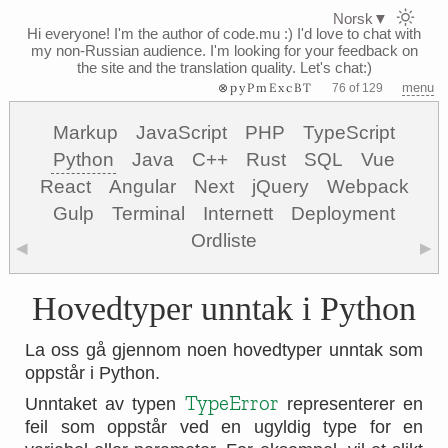
Norsk
▼
Hi everyone! I'm the author of code.mu :)
I'd love to chat with
my non-Russian audience. I'm looking for your feedback on
the site and the translation quality. Let's chat:)
⊗pyPmExcBT
menu
76 of 129
Markup
JavaScript
PHP
TypeScript
Python
Java
C++
Rust
SQL
Vue
React
Angular
Next
jQuery
Webpack
Gulp
Terminal
Internett
Deployment
Ordliste
◀
▶
Hovedtyper unntak i Python
La oss gå gjennom noen hovedtyper unntak som
oppstår i Python.
TypeError
Unntaket av typen
representerer en
feil som oppstår ved en ugyldig type for en