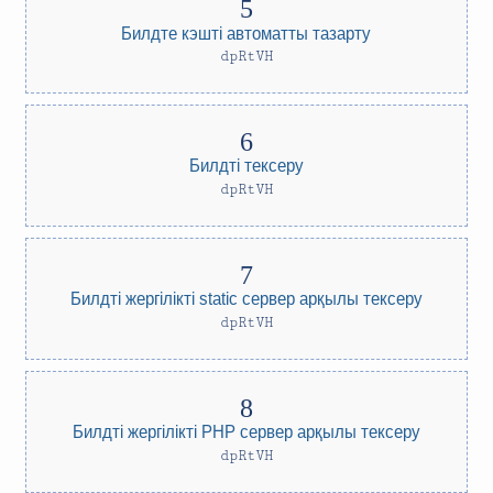
Билдте кэшті автоматты тазарту
dpRtVH
Билдті тексеру
dpRtVH
Билдті жергілікті static сервер арқылы тексеру
dpRtVH
Билдті жергілікті PHP сервер арқылы тексеру
dpRtVH