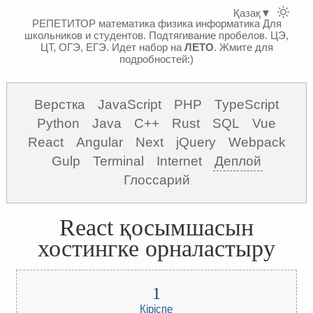
Қазақ
▼
РЕПЕТИТОР математика физика информатика
Для
школьников и студентов. Подтягивание пробелов. ЦЭ,
ЦТ, ОГЭ, ЕГЭ.
Идет набор на
ЛЕТО
. Жмите для
подробностей:)
Верстка
JavaScript
PHP
TypeScript
Python
Java
C++
Rust
SQL
Vue
React
Angular
Next
jQuery
Webpack
Gulp
Terminal
Internet
Деплой
Глоссарий
React қосымшасын
хостингке орналастыру
Кіріспе