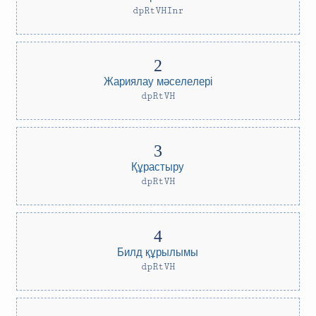
dpRtVHInr
Жариялау мәселелері
dpRtVH
Құрастыру
dpRtVH
Билд құрылымы
dpRtVH