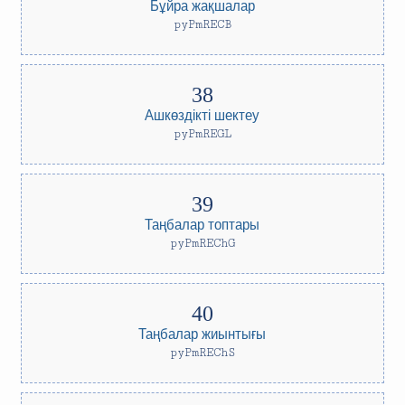
Бұйра жақшалар
pyPmRECB
Ашкөздікті шектеу
pyPmREGL
Таңбалар топтары
pyPmREChG
Таңбалар жиынтығы
pyPmREChS