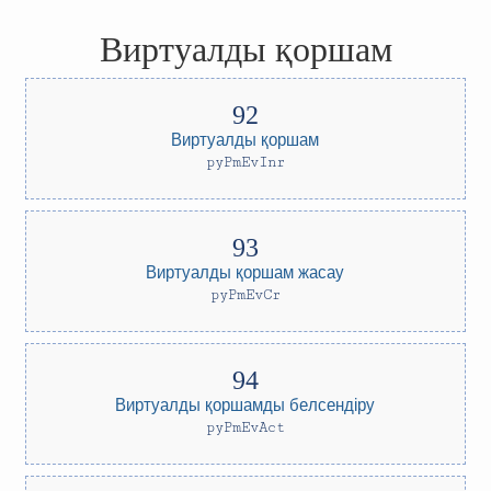
Виртуалды қоршам
Виртуалды қоршам
pyPmEvInr
Виртуалды қоршам жасау
pyPmEvCr
Виртуалды қоршамды белсендіру
pyPmEvAct