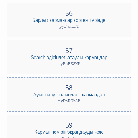
Барлық кармандар кортеж түрінде
pyPmREPT
Search әдісіндегі атаулы кармандар
pyPmRESNP
Ауыстыру жолындағы кармандар
pyPmREMSP
Карман нөмірін экрандауды жою