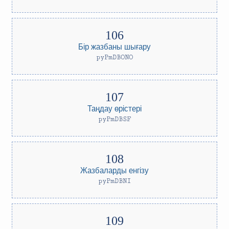
Бір жазбаны шығару
pyPmDBONO
Таңдау өрістері
pyPmDBSF
Жазбаларды енгізу
pyPmDBNI