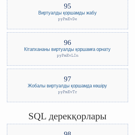
Виртуалды қоршамды жабу
pyPmEvDe
Кітапхананы виртуалды қоршамға орнату
pyPmEvLIn
Жобалы виртуалды қоршамда көшіру
pyPmEvTr
SQL дерекқорлары