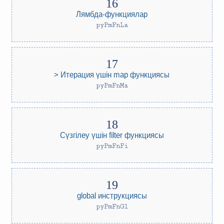
Лямбда-функциялар
pyPmFnLa
> Итерация үшін map функциясы
pyPmFnMa
Сүзгілеу үшін filter функциясы
pyPmFnFi
global инструкциясы
pyPmFnGl