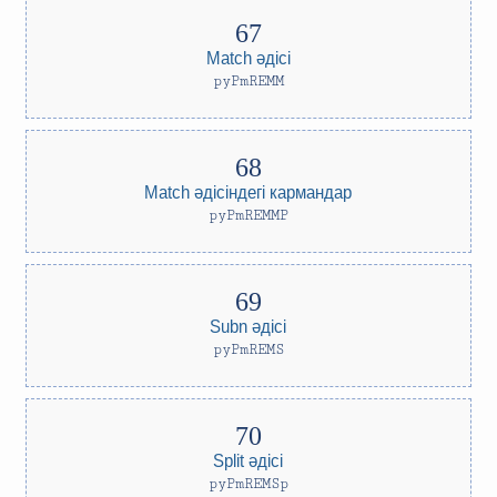
Match әдісі
pyPmREMM
Match әдісіндегі кармандар
pyPmREMMP
Subn әдісі
pyPmREMS
Split әдісі
pyPmREMSp