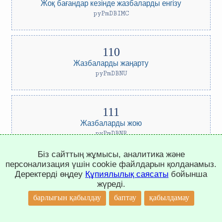
Жоқ бағандар кезінде жазбаларды енгізу
pyPmDBIMC
Жазбаларды жаңарту
pyPmDBNU
Жазбаларды жою
pyPmDBNR
Біз сайттың жұмысы, аналитика және
персонализация үшін cookie файлдарын қолданамыз.
Деректерді өңдеу
Құпиялылық саясаты
бойынша
Өрісті атауын өзгерту
жүреді.
pyPmDBFR
↑
барлығын қабылдау
баптау
қабылдамау