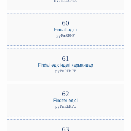
pyPmREPNEC
Findall әдісі
pyPmREMF
Findall әдісіндегі кармандар
pyPmREMFP
Finditer әдісі
pyPmREMFi