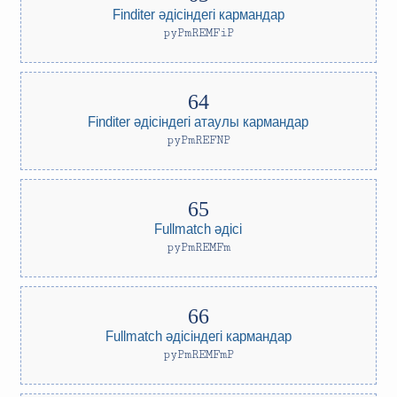
Finditer әдісіндегі кармандар
pyPmREMFiP
Finditer әдісіндегі атаулы кармандар
pyPmREFNP
Fullmatch әдісі
pyPmREMFm
Fullmatch әдісіндегі кармандар
pyPmREMFmP