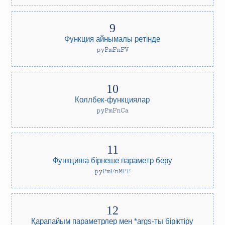
Функция айнымалы ретінде
pyPmFnFV
Коллбек-функциялар
pyPmFnCa
Функцияға бірнеше параметр беру
pyPmFnMPP
Қарапайым параметрлер мен *args-ты біріктіру