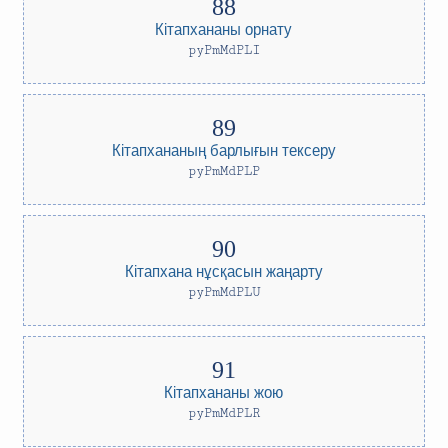
Кітапхананы орнату
pyPmMdPLI
Кітапхананың барлығын тексеру
pyPmMdPLP
Кітапхана нұсқасын жаңарту
pyPmMdPLU
Кітапхананы жою
pyPmMdPLR