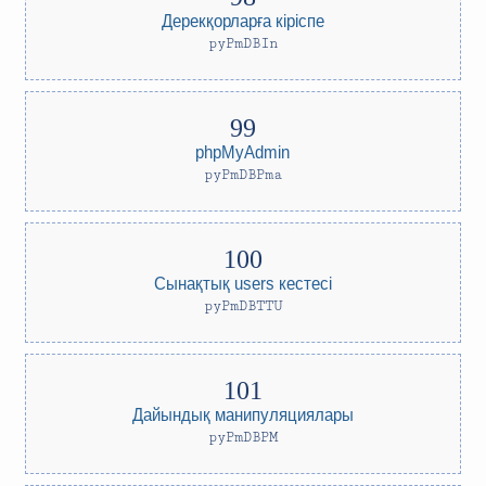
Дерекқорларға кіріспе
pyPmDBIn
phpMyAdmin
pyPmDBPma
Сынақтық users кестесі
pyPmDBTTU
Дайындық манипуляциялары
pyPmDBPM