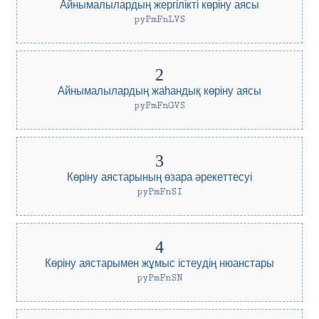
Айнымалылардың жергілікті көріну аясы
pyPmFnLVS
Айнымалылардың жаһандық көріну аясы
pyPmFnGVS
Көріну аястарының өзара әрекеттесуі
pyPmFnSI
Көріну аястарымен жұмыс істеудің нюанстары
pyPmFnSN