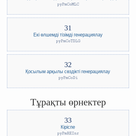
pyPmCoMLC
Екі өлшемді тізімді генерациялау
pyPmCoTDLG
Қосылым арқылы сөздікті генерациялау
pyPmCoDi
Тұрақты өрнектер
Кіріспе
pyPmREInr