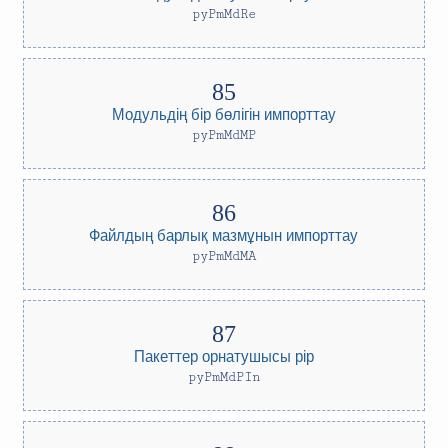
pyPmMdRe
Модульдің бір бөлігін импорттау
pyPmMdMP
Файлдың барлық мазмұнын импорттау
pyPmMdMA
Пакеттер орнатушысы pip
pyPmMdPIn