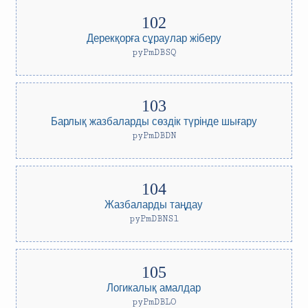
Дерекқорға сұраулар жіберу
pyPmDBSQ
Барлық жазбаларды сөздік түрінде шығару
pyPmDBDN
Жазбаларды таңдау
pyPmDBNSl
Логикалық амалдар
pyPmDBLO