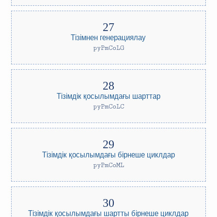
Тізімнен генерациялау
pyPmCoLG
Тізімдік қосылымдағы шарттар
pyPmCoLC
Тізімдік қосылымдағы бірнеше циклдар
pyPmCoML
Тізімдік қосылымдағы шартты бірнеше циклдар