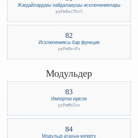
Жағдайлардағы пайдаланушы исключениялары
pyPmExcThrC
Исключениясы бар функция
pyPmExcFu
Модульдер
Импортке кіріспе
pyPmMdInr
Модульді атауын өзгерту