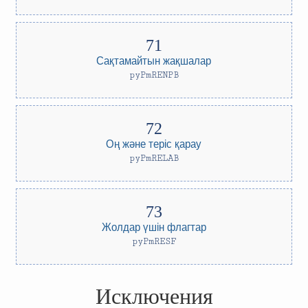
Сақтамайтын жақшалар
pyPmRENPB
Оң және теріс қарау
pyPmRELAB
Жолдар үшін флагтар
pyPmRESF
Исключения