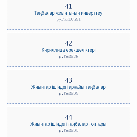
Таңбалар жиынтығын инверттеу
pyPmREChSI
Кириллица ерекшеліктері
pyPmRECF
Жиынтар ішіндегі арнайы таңбалар
pyPmRESS
Жиынтар ішіндегі таңбалар топтары
pyPmRESG