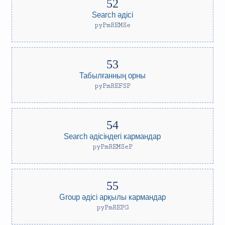
Search әдісі
pyPmREMSe
Табылғанның орны
pyPmREFSP
Search әдісіндегі кармандар
pyPmREMSeP
Group әдісі арқылы кармандар
pyPmREPG