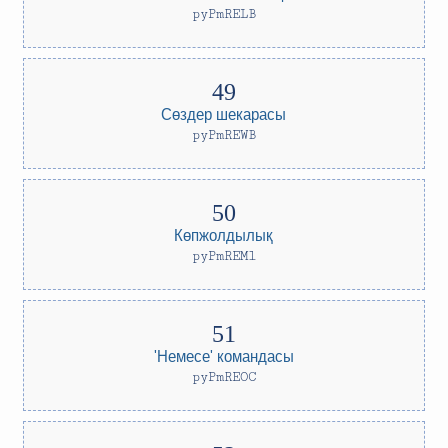
pyPmRELB
Сөздер шекарасы
pyPmREWB
Көпжолдылық
pyPmREMl
'Немесе' командасы
pyPmREOC