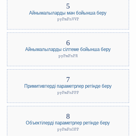
Айнымалыларды мән бойынша беру
pyPmFnVVP
Айнымалыларды сілтеме бойынша беру
pyPmFnPR
Примитивтерді параметрлер ретінде беру
pyPmFnPPP
Объектілерді параметрлер ретінде беру
pyPmFnOPP