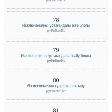
pyPmExcDTC
Исключенияны ұстағандағы else блогы
pyPmExcEl
Исключенияны ұстағандағы finally блогы
pyPmExcFi
Өз исключения түрлерін лақтыру
pyPmExcThr