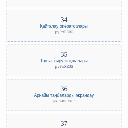
Қайталау операторлары
pyPmRERO
Топтастыру жақшалары
pyPmREGB
Арнайы таңбаларды экрандау
pyPmREESCh