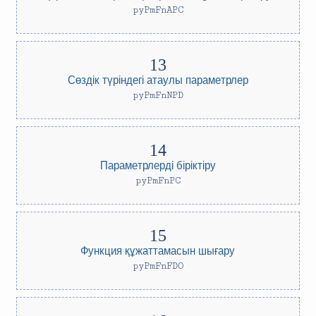
pyPmFnAPC
Сөздік түріндегі атаулы параметрлер
pyPmFnNPD
Параметрлерді біріктіру
pyPmFnPC
Функция құжаттамасын шығару
pyPmFnFDO