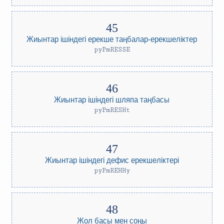
Жиынтар ішіндегі ерекше таңбалар-ерекшеліктер
pyPmRESSE
Жиынтар ішіндегі шляпа таңбасы
pyPmRESHt
Жиынтар ішіндегі дефис ерекшеліктері
pyPmREHHy
Жол басы мен соңы