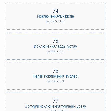
Исключенияға кіріспе
pyPmExcInr
Исключенияларды ұстау
pyPmExcCt
Негізгі исключения түрлері
pyPmExcBT
Әр түрлі исключения түрлерін ұстау