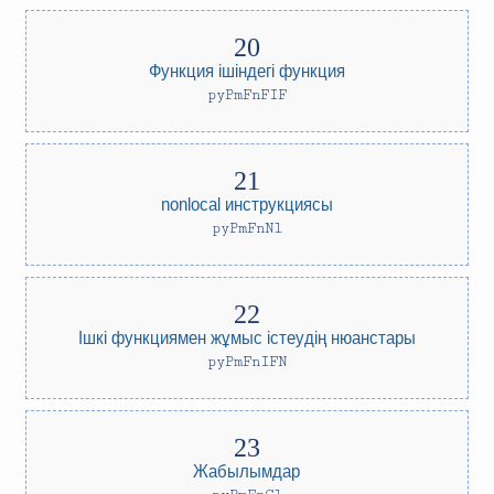
Функция ішіндегі функция
pyPmFnFIF
nonlocal инструкциясы
pyPmFnNl
Ішкі функциямен жұмыс істеудің нюанстары
pyPmFnIFN
Жабылымдар