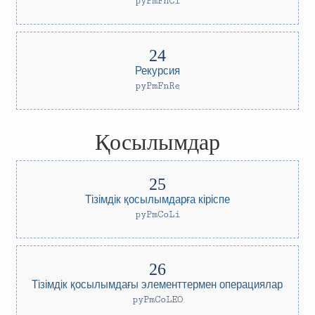
pyPmFnCl
Рекурсия
pyPmFnRe
Қосылымдар
Тізімдік қосылымдарға кіріспе
pyPmCoLi
Тізімдік қосылымдағы элементтермен операциялар
pyPmCoLEO