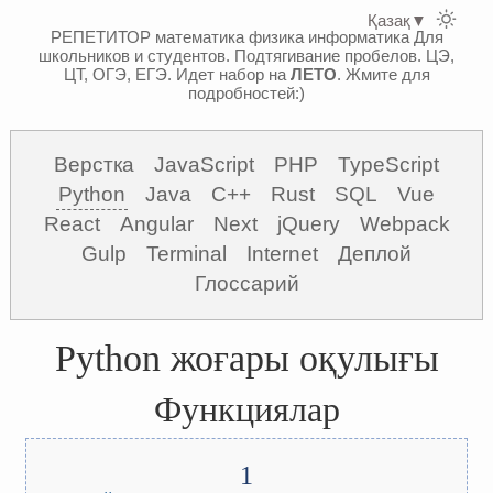
Қазақ
▼
РЕПЕТИТОР математика физика информатика
Для
школьников и студентов. Подтягивание пробелов. ЦЭ,
ЦТ, ОГЭ, ЕГЭ.
Идет набор на
ЛЕТО
. Жмите для
подробностей:)
Верстка
JavaScript
PHP
TypeScript
Python
Java
C++
Rust
SQL
Vue
React
Angular
Next
jQuery
Webpack
Gulp
Terminal
Internet
Деплой
Глоссарий
Python жоғары оқулығы
Функциялар