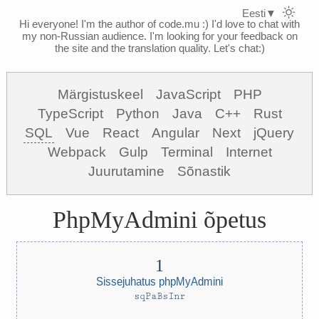
Eesti
▼
Hi everyone! I'm the author of code.mu :)
I'd love to chat with
my non-Russian audience. I'm looking for your feedback on
the site and the translation quality. Let's chat:)
Märgistuskeel
JavaScript
PHP
TypeScript
Python
Java
C++
Rust
SQL
Vue
React
Angular
Next
jQuery
Webpack
Gulp
Terminal
Internet
Juurutamine
Sõnastik
PhpMyAdmini õpetus
Sissejuhatus phpMyAdmini
sqPaBsInr