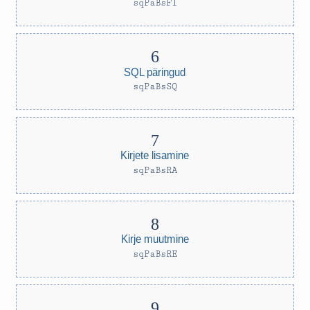
sqPaBsFI
SQL päringud
sqPaBsSQ
Kirjete lisamine
sqPaBsRA
Kirje muutmine
sqPaBsRE