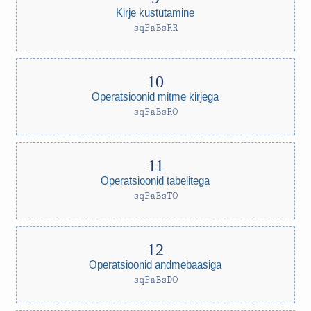
Kirje kustutamine
sqPaBsRR
Operatsioonid mitme kirjega
sqPaBsRO
Operatsioonid tabelitega
sqPaBsTO
Operatsioonid andmebaasiga
sqPaBsDO