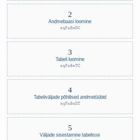
Andmebaasi loomine
sqPaBsDC
Tabeli loomine
sqPaBsTC
Tabeliväljade põhilised andmetüübid
sqPaBsDT
Väljade sisestamine tabelisse