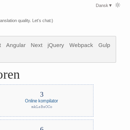
Dansk
▼
nslation quality. Let's chat:)
t
Angular
Next
jQuery
Webpack
Gulp
oren
Online kompilator
mkLsBsOCo