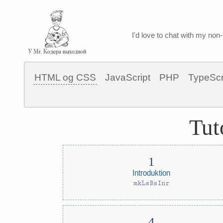
I'd love to chat with my non-
HTML og CSS
JavaScript
PHP
TypeScr
Tut
Introduktion
mkLsBsInr