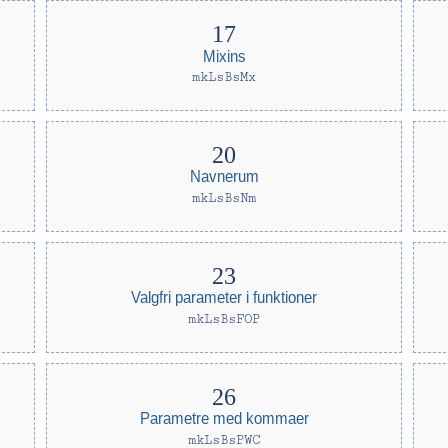
Mixins
mkLsBsMx
Navnerum
mkLsBsNm
Valgfri parameter i funktioner
mkLsBsFOP
Parametre med kommaer
mkLsBsPWC