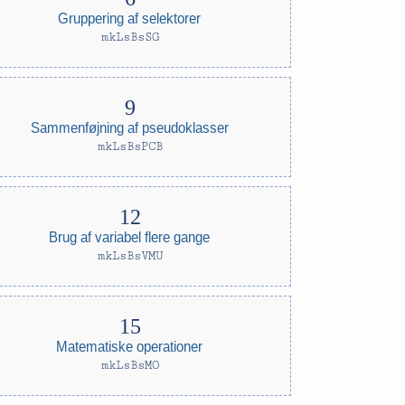
Gruppering af selektorer
mkLsBsSG
Sammenføjning af pseudoklasser
mkLsBsPCB
Brug af variabel flere gange
mkLsBsVMU
Matematiske operationer
mkLsBsMO