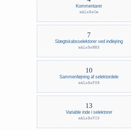
Kommentarer
mkLsBsCm
Slægtskabsselektorer ved indlejring
mkLsBsNRS
Sammenføjning af selektordele
mkLsBsPSB
Variable inde i selektorer
mkLsBsVIS