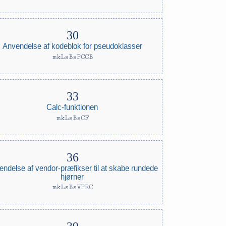
Anvendelse af kodeblok for pseudoklasser
mkLsBsPCCB
Calc-funktionen
mkLsBsCF
endelse af vendor-præfikser til at skabe rundede
hjørner
mkLsBsVPRC