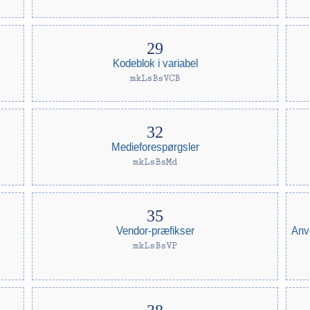
Kodeblok i variabel
mkLsBsVCB
Medieforespørgsler
mkLsBsMd
Anv
Vendor-præfikser
mkLsBsVP