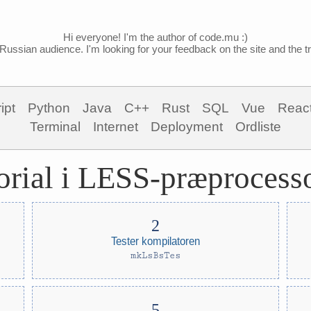
Hi everyone! I'm the author of code.mu :)
Russian audience. I'm looking for your feedback on the site and the tra
ipt
Python
Java
C++
Rust
SQL
Vue
Reac
Terminal
Internet
Deployment
Ordliste
orial i LESS-præprocess
Tester kompilatoren
mkLsBsTes