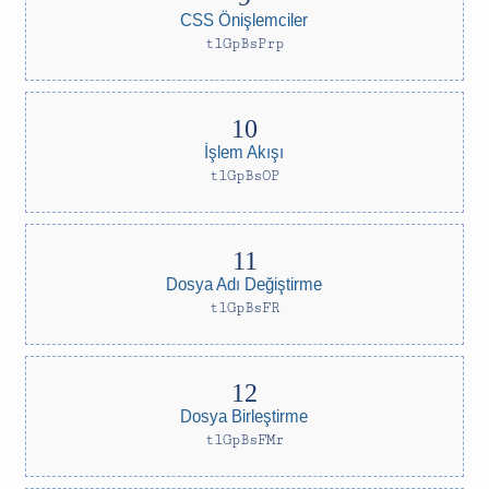
CSS Önişlemciler
tlGpBsPrp
İşlem Akışı
tlGpBsOP
Dosya Adı Değiştirme
tlGpBsFR
Dosya Birleştirme
tlGpBsFMr