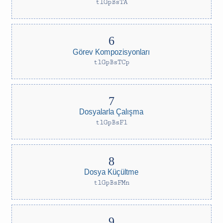
tlGpBsTA
Görev Kompozisyonları
tlGpBsTCp
Dosyalarla Çalışma
tlGpBsFl
Dosya Küçültme
tlGpBsFMn