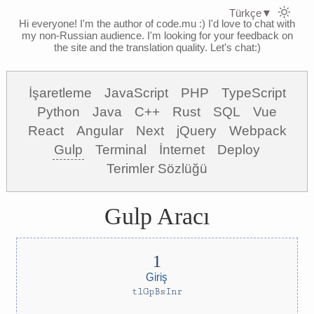
Türkçe
▼
Hi everyone! I'm the author of code.mu :)
I'd love to chat with
my non-Russian audience. I'm looking for your feedback on
the site and the translation quality. Let's chat:)
İşaretleme
JavaScript
PHP
TypeScript
Python
Java
C++
Rust
SQL
Vue
React
Angular
Next
jQuery
Webpack
Gulp
Terminal
İnternet
Deploy
Terimler Sözlüğü
Gulp Aracı
Giriş
tlGpBsInr