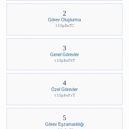
Görev Oluşturma
tlGpBsTC
Genel Görevler
tlGpBsPbT
Özel Görevler
tlGpBsPrT
Görev Eşzamanlılığı