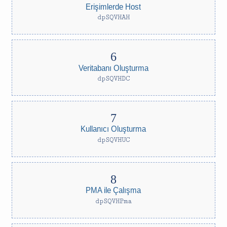
Erişimlerde Host
dpSQVHAH
Veritabanı Oluşturma
dpSQVHDC
Kullanıcı Oluşturma
dpSQVHUC
PMA ile Çalışma
dpSQVHPma