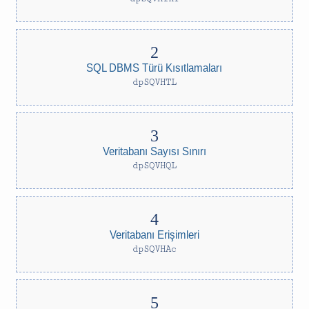
SQL DBMS Türü Kısıtlamaları
dpSQVHTL
Veritabanı Sayısı Sınırı
dpSQVHQL
Veritabanı Erişimleri
dpSQVHAc