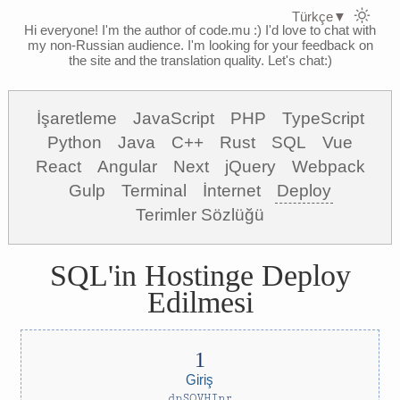
Türkçe
▼
Hi everyone! I'm the author of code.mu :)
I'd love to chat with
my non-Russian audience. I'm looking for your feedback on
the site and the translation quality. Let's chat:)
İşaretleme
JavaScript
PHP
TypeScript
Python
Java
C++
Rust
SQL
Vue
React
Angular
Next
jQuery
Webpack
Gulp
Terminal
İnternet
Deploy
Terimler Sözlüğü
SQL'in Hostinge Deploy
Edilmesi
Giriş
dpSQVHInr