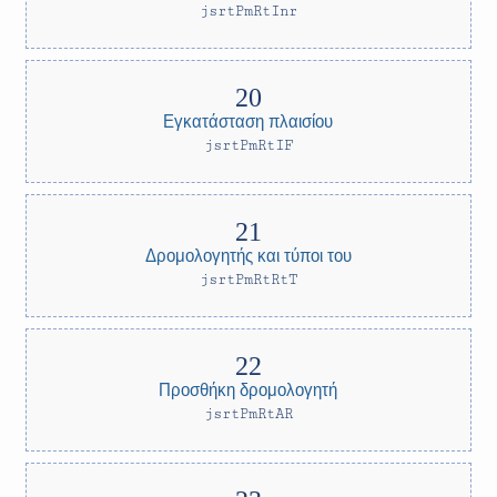
jsrtPmRtInr
Εγκατάσταση πλαισίου
jsrtPmRtIF
Δρομολογητής και τύποι του
jsrtPmRtRtT
Προσθήκη δρομολογητή
jsrtPmRtAR