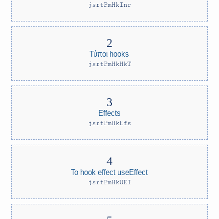
jsrtPmHkInr
Τύποι hooks
jsrtPmHkHkT
Effects
jsrtPmHkEfs
Το hook effect useEffect
jsrtPmHkUEI