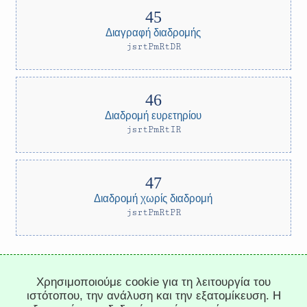
Διαγραφή διαδρομής
jsrtPmRtDR
Διαδρομή ευρετηρίου
jsrtPmRtIR
Διαδρομή χωρίς διαδρομή
jsrtPmRtPR
Trepachev Dmitry © 2012-2026
Χρησιμοποιούμε cookie για τη λειτουργία του
t.me/trepachev_dmitry
ιστότοπου, την ανάλυση και την εξατομίκευση. Η
πολιτική απορρήτου
ρύθμιση cookies