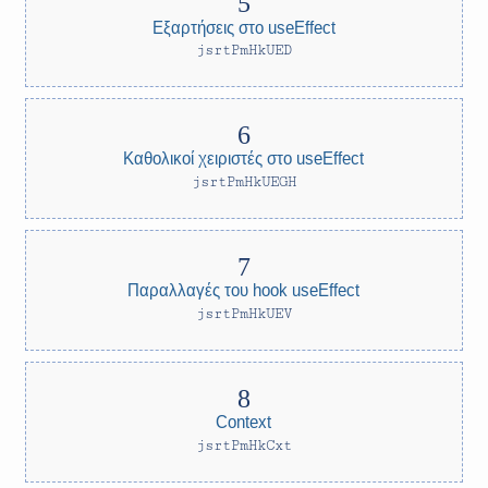
Εξαρτήσεις στο useEffect
jsrtPmHkUED
Καθολικοί χειριστές στο useEffect
jsrtPmHkUEGH
Παραλλαγές του hook useEffect
jsrtPmHkUEV
Context
jsrtPmHkCxt