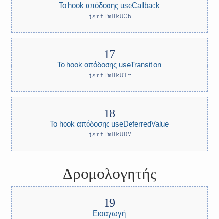
Το hook απόδοσης useCallback
jsrtPmHkUCb
Το hook απόδοσης useTransition
jsrtPmHkUTr
Το hook απόδοσης useDeferredValue
jsrtPmHkUDV
Δρομολογητής
Εισαγωγή