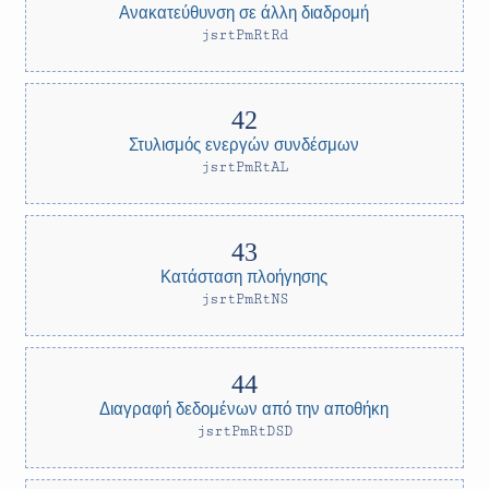
Ανακατεύθυνση σε άλλη διαδρομή
jsrtPmRtRd
Στυλισμός ενεργών συνδέσμων
jsrtPmRtAL
Κατάσταση πλοήγησης
jsrtPmRtNS
Διαγραφή δεδομένων από την αποθήκη
jsrtPmRtDSD