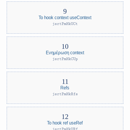
Το hook context useContext
jsrtPmHkUCt
Ενημέρωση context
jsrtPmHkCUp
Refs
jsrtPmHkRfs
Το hook ref useRef
jsrtPmHkURf