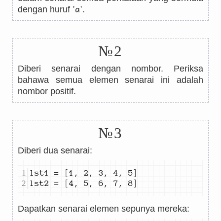
'a'
dengan huruf
.
№2
Diberi senarai dengan nombor. Periksa
bahawa semua elemen senarai ini adalah
nombor positif.
№3
Diberi dua senarai:
lst
1
=
[
1
,
2
,
3
,
4
,
5
]
lst
2
=
[
4
,
5
,
6
,
7
,
8
]
Dapatkan senarai elemen sepunya mereka: