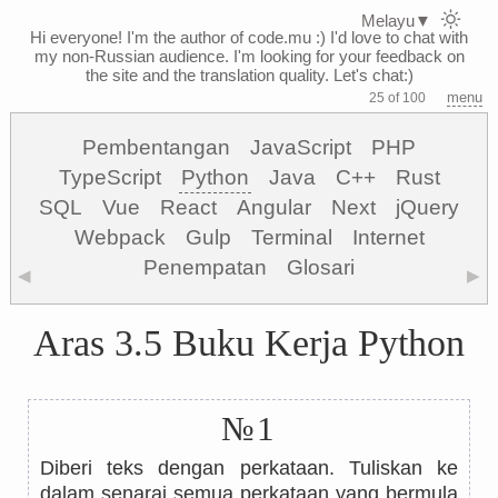
Melayu
▼
Hi everyone! I'm the author of code.mu :)
I'd love to chat with
my non-Russian audience. I'm looking for your feedback on
the site and the translation quality. Let's chat:)
menu
25 of 100
Pembentangan
JavaScript
PHP
TypeScript
Python
Java
C++
Rust
SQL
Vue
React
Angular
Next
jQuery
Webpack
Gulp
Terminal
Internet
Penempatan
Glosari
◀
▶
Aras 3.5 Buku Kerja Python
№1
Diberi teks dengan perkataan. Tuliskan ke
dalam senarai semua perkataan yang bermula