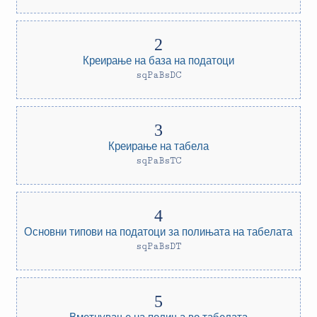
Креирање на база на податоци
sqPaBsDC
Креирање на табела
sqPaBsTC
Основни типови на податоци за полињата на табелата
sqPaBsDT
Вметнување на полиња во табелата