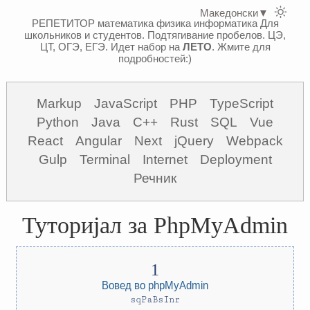
Македонски
▼
РЕПЕТИТОР математика физика информатика
Для
школьников и студентов. Подтягивание пробелов. ЦЭ,
ЦТ, ОГЭ, ЕГЭ.
Идет набор на
ЛЕТО
. Жмите для
подробностей:)
Markup
JavaScript
PHP
TypeScript
Python
Java
C++
Rust
SQL
Vue
React
Angular
Next
jQuery
Webpack
Gulp
Terminal
Internet
Deployment
Речник
Туторијал за PhpMyAdmin
Вовед во phpMyAdmin
sqPaBsInr