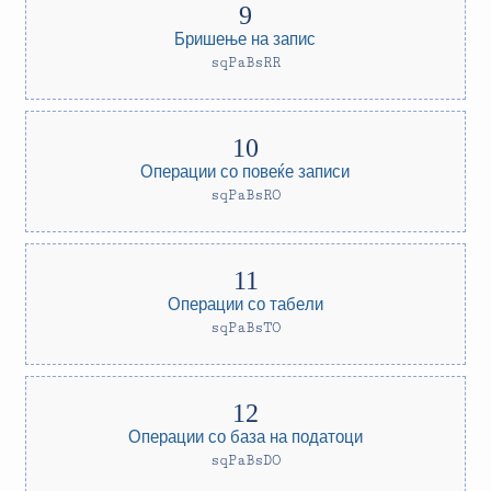
Бришење на запис
sqPaBsRR
Операции со повеќе записи
sqPaBsRO
Операции со табели
sqPaBsTO
Операции со база на податоци
sqPaBsDO