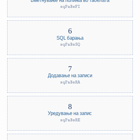
sqPaBsFI
SQL барања
sqPaBsSQ
Додавање на записи
sqPaBsRA
Уредување на запис
sqPaBsRE