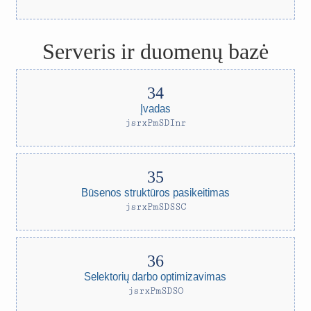
Serveris ir duomenų bazė
Įvadas
jsrxPmSDInr
Būsenos struktūros pasikeitimas
jsrxPmSDSSC
Selektorių darbo optimizavimas
jsrxPmSDSO