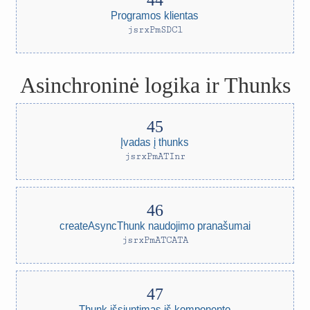
Programos klientas
jsrxPmSDCl
Asinchroninė logika ir Thunks
Įvadas į thunks
jsrxPmATInr
createAsyncThunk naudojimo pranašumai
jsrxPmATCATA
Thunk išsiuntimas iš komponento