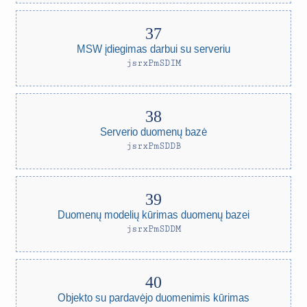
MSW įdiegimas darbui su serveriu
jsrxPmSDIM
Serverio duomenų bazė
jsrxPmSDDB
Duomenų modelių kūrimas duomenų bazei
jsrxPmSDDM
Objekto su pardavėjo duomenimis kūrimas