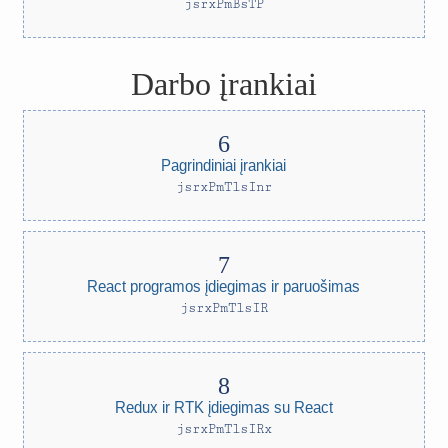
jsrxPmBsTP
Darbo įrankiai
Pagrindiniai įrankiai
jsrxPmTlsInr
React programos įdiegimas ir paruošimas
jsrxPmTlsIR
Redux ir RTK įdiegimas su React
jsrxPmTlsIRx