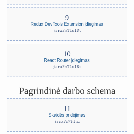
Redux DevTools Extension įdiegimas
jsrxPmTlsIDt
React Router įdiegimas
jsrxPmTlsIRt
Pagrindinė darbo schema
Skaidės pridėjimas
jsrxPmWFInr