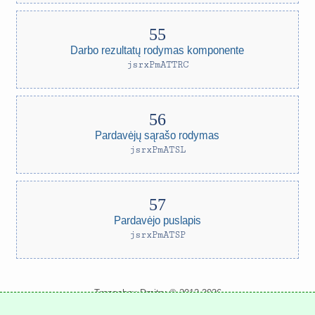
Darbo rezultatų rodymas komponente
jsrxPmATTRC
Pardavėjų sąrašo rodymas
jsrxPmATSL
Pardavėjo puslapis
jsrxPmATSP
Trepachev Dmitry © 2012-2026
t.me/trepachev_dmitry