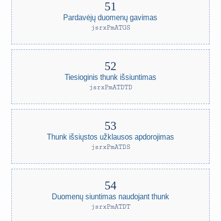
Pardavėjų duomenų gavimas
jsrxPmATGS
Tiesioginis thunk išsiuntimas
jsrxPmATDTD
Thunk išsiųstos užklausos apdorojimas
jsrxPmATDS
Duomenų siuntimas naudojant thunk
jsrxPmATDT