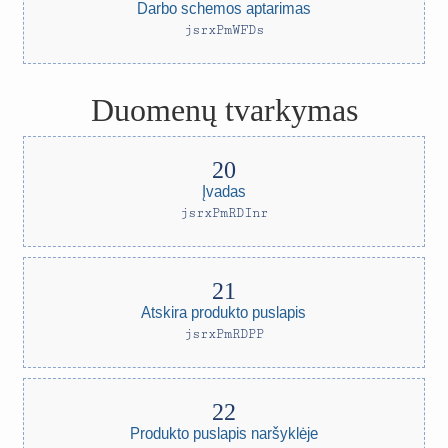
Darbo schemos aptarimas
jsrxPmWFDs
Duomenų tvarkymas
Įvadas
jsrxPmRDInr
Atskira produkto puslapis
jsrxPmRDPP
Produkto puslapis naršyklėje