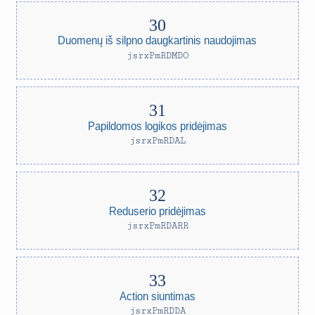
Duomenų iš silpno daugkartinis naudojimas
jsrxPmRDMDO
Papildomos logikos pridėjimas
jsrxPmRDAL
Reduserio pridėjimas
jsrxPmRDARR
Action siuntimas
jsrxPmRDDA