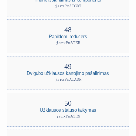
jsrxPmATCDT
Papildomi reducers
jsrxPmATER
Dvigubo užklausos kartojimo pašalinimas
jsrxPmATADR
Užklausos statuso taikymas
jsrxPmATRS