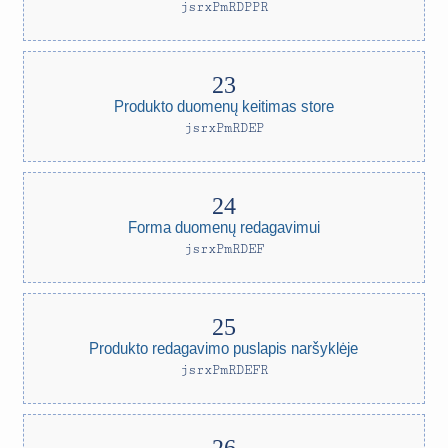
jsrxPmRDPPR
Produkto duomenų keitimas store
jsrxPmRDEP
Forma duomenų redagavimui
jsrxPmRDEF
Produkto redagavimo puslapis naršyklėje
jsrxPmRDEFR