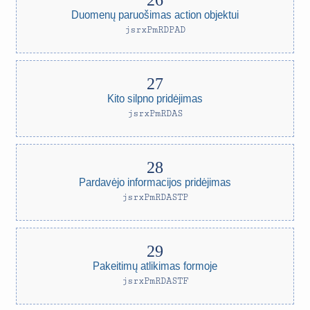
Duomenų paruošimas action objektui
jsrxPmRDPAD
Kito silpno pridėjimas
jsrxPmRDAS
Pardavėjo informacijos pridėjimas
jsrxPmRDASTP
Pakeitimų atlikimas formoje
jsrxPmRDASTF