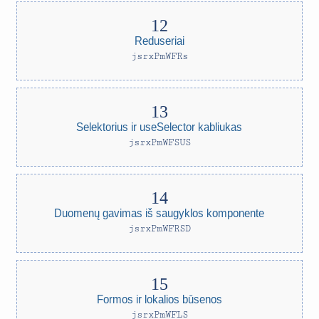
Reduseriai
jsrxPmWFRs
Selektorius ir useSelector kabliukas
jsrxPmWFSUS
Duomenų gavimas iš saugyklos komponente
jsrxPmWFRSD
Formos ir lokalios būsenos
jsrxPmWFLS