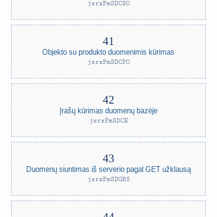
jsrxPmSDCSO
Objekto su produkto duomenimis kūrimas
jsrxPmSDCPO
Įrašų kūrimas duomenų bazėje
jsrxPmSDCE
Duomenų siuntimas iš serverio pagal GET užklausą
jsrxPmSDGRS