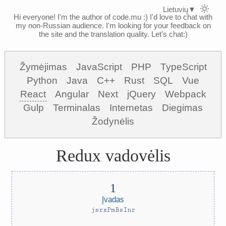
Lietuvių
▼
Hi everyone! I'm the author of code.mu :)
I'd love to chat with
my non-Russian audience. I'm looking for your feedback on
the site and the translation quality. Let's chat:)
Žymėjimas
JavaScript
PHP
TypeScript
Python
Java
C++
Rust
SQL
Vue
React
Angular
Next
jQuery
Webpack
Gulp
Terminalas
Internetas
Diegimas
Žodynėlis
Redux vadovėlis
Įvadas
jsrxPmBsInr