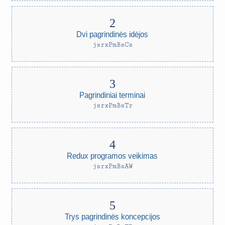
Dvi pagrindinės idėjos
jsrxPmBsCs
Pagrindiniai terminai
jsrxPmBsTr
Redux programos veikimas
jsrxPmBsAW
Trys pagrindinės koncepcijos