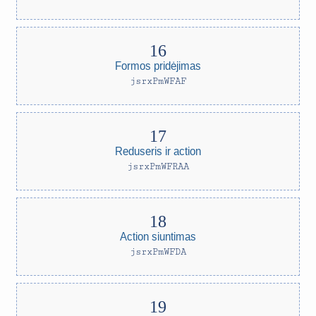
Formos pridėjimas
jsrxPmWFAF
Reduseris ir action
jsrxPmWFRAA
Action siuntimas
jsrxPmWFDA