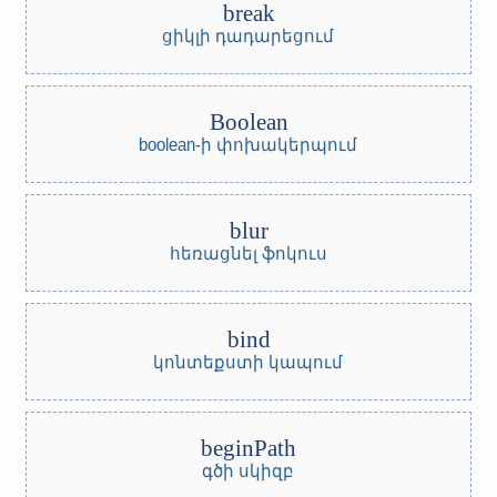
break
ցիկլի դադարեցում
Boolean
boolean-ի փոխակերպում
blur
հեռացնել ֆոկուս
bind
կոնտեքստի կապում
beginPath
գծի սկիզբ