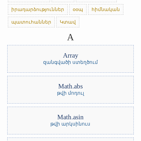
իրադարձություններ
օօպ
հիմնական
պատուհաններ
Կտավ
A
Array
զանգվածի ստեղծում
Math.abs
թվի մոդուլ
Math.asin
թվի արկսինուս