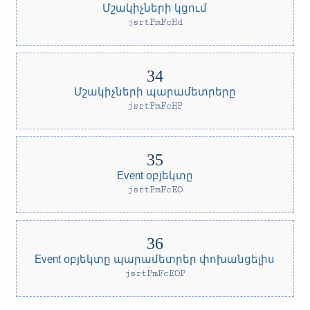
Մշակիչների կցում
jsrtPmFcHd
Մշակիչների պարամետրերը
jsrtPmFcHP
Event օբյեկտը
jsrtPmFcEO
Event օբյեկտը պարամետրեր փոխանցելիս
jsrtPmFcEOP