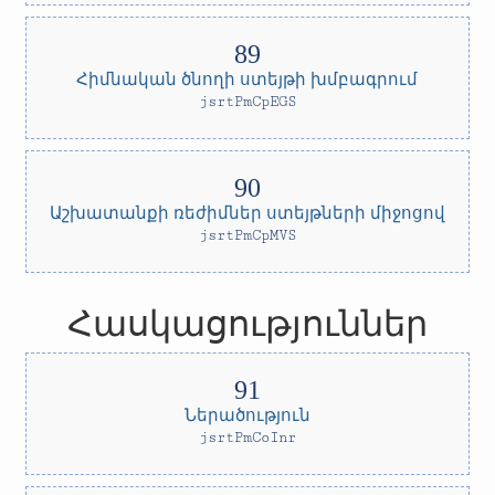
Հիմնական ծնողի ստեյթի խմբագրում
jsrtPmCpEGS
Աշխատանքի ռեժիմներ ստեյթների միջոցով
jsrtPmCpMVS
Հասկացություններ
Ներածություն
jsrtPmCoInr