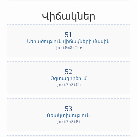
Վիճակներ
Ներածություն վիճակների մասին
jsrtPmStInr
Օգտագործում
jsrtPmStUs
Ռեակտիվություն
jsrtPmStRt