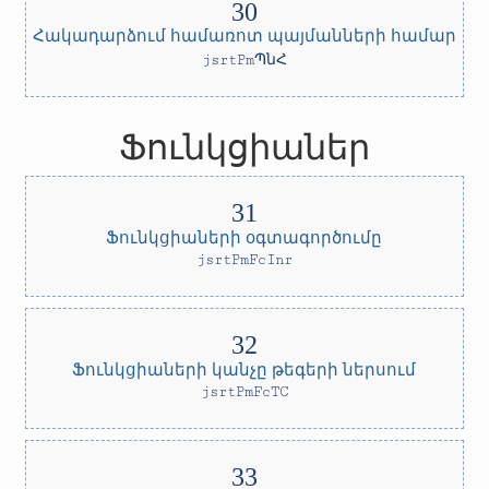
Հակադարձում համառոտ պայմանների համար
jsrtPmՊնՀ
Ֆունկցիաներ
Ֆունկցիաների օգտագործումը
jsrtPmFcInr
Ֆունկցիաների կանչը թեգերի ներսում
jsrtPmFcTC