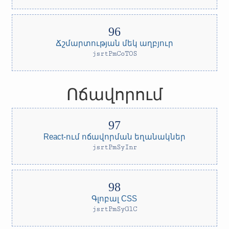
Ճշմարտության մեկ աղբյուր
jsrtPmCoTOS
Ոճավորում
React-ում ոճավորման եղանակներ
jsrtPmSyInr
Գլոբալ CSS
jsrtPmSyGlC