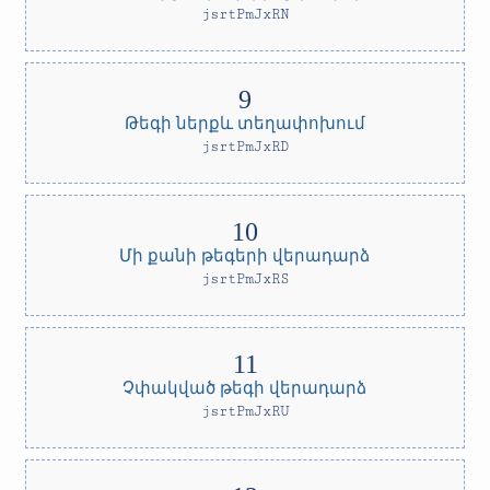
jsrtPmJxRN
Թեգի ներքև տեղափոխում
jsrtPmJxRD
Մի քանի թեգերի վերադարձ
jsrtPmJxRS
Չփակված թեգի վերադարձ
jsrtPmJxRU