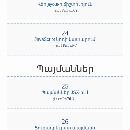
Վերլayout-ի ճիշտություն
jsrtPmJxTCr
JavaScript կոդի կատարում
jsrtPmJxRC
Պայմաններ
Պայմաններ JSX-ում
jsrtPmՊնՆէ
Ցուցադրել ըստ պայմանի