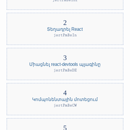
jsrtPmBsInr
Տեղադրել React
jsrtPmBsIn
Միացնել react-devtools պլագինը
jsrtPmBsDE
Կոմպոնենտային մոտեցում
jsrtPmBsCW