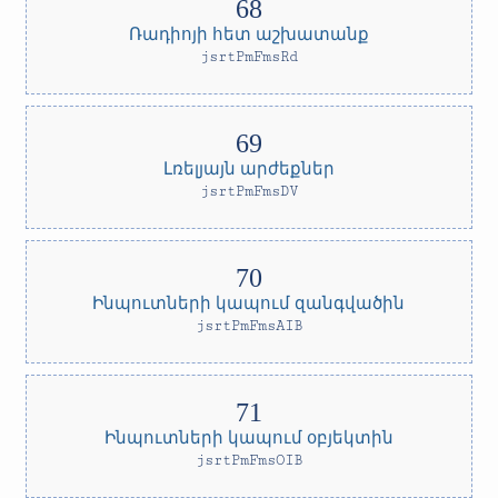
Ռադիոյի հետ աշխատանք
jsrtPmFmsRd
Լռելյայն արժեքներ
jsrtPmFmsDV
Ինպուտների կապում զանգվածին
jsrtPmFmsAIB
Ինպուտների կապում օբյեկտին
jsrtPmFmsOIB