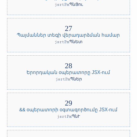
jsrtPmՊնՑու
Պայմաններ տեգի վերադարձման համար
jsrtPmՊնԵտ
Երորդական օպերատորը JSX-ում
jsrtPmՊնԵր
&& օպերատորի օգտագործումը JSX-ում
jsrtPmՊնՒ