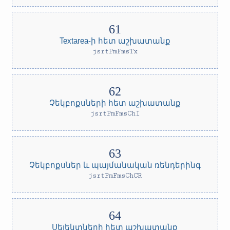
Textarea-ի հետ աշխատանք
jsrtPmFmsTx
Չեկբոքսների հետ աշխատանք
jsrtPmFmsChI
Չեկբոքսներ և պայմանական ռենդերինգ
jsrtPmFmsChCR
Սելեկտների հետ աշխատանք