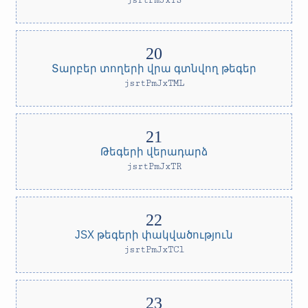
jsrtPmJxTS
Տարբեր տողերի վրա գտնվող թեգեր
jsrtPmJxTML
Թեգերի վերադարձ
jsrtPmJxTR
JSX թեգերի փակվածություն
jsrtPmJxTCl