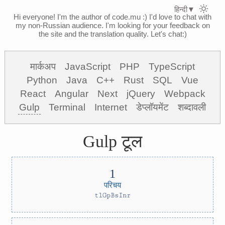
हिन्दी
▼
Hi everyone! I'm the author of code.mu :)
I'd love to chat with
my non-Russian audience. I'm looking for your feedback on
the site and the translation quality. Let's chat:)
मार्कअप
JavaScript
PHP
TypeScript
Python
Java
C++
Rust
SQL
Vue
React
Angular
Next
jQuery
Webpack
Gulp
Terminal
Internet
डेप्लॉयमेंट
शब्दावली
Gulp टूल
परिचय
tlGpBsInr